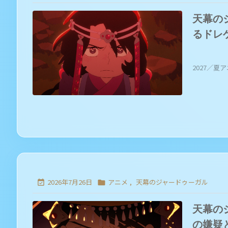
天幕の
るドレ
2027／夏アニ
2026年7月26日
アニメ
,
天幕のジャードゥーガル


天幕の
の嫌疑