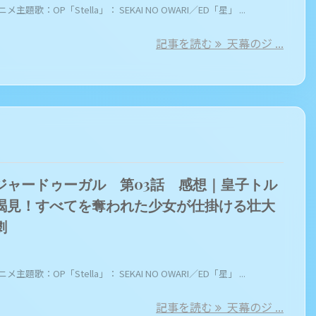
メ主題歌：OP「Stella」： SEKAI NO OWARI／ED「星」 ...
記事を読む
天幕のジ ...
ジャードゥーガル 第03話 感想｜皇子トル
謁見！すべてを奪われた少女が仕掛ける壮大
劇
メ主題歌：OP「Stella」： SEKAI NO OWARI／ED「星」 ...
記事を読む
天幕のジ ...