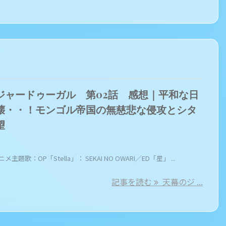
ジャードゥーガル 第02話 感想｜平和な日
壊・・！モンゴル帝国の無慈悲な侵攻とシタ
望
メ主題歌：OP「Stella」： SEKAI NO OWARI／ED「星」 ...
記事を読む
天幕のジ ...