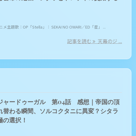
メ主題歌：OP「Stella」： SEKAI NO OWARI／ED「星」 ...
記事を読む
天幕のジ ...
ジャードゥーガル 第04話 感想｜帝国の頂
れ替わる瞬間、ソルコクタニに異変？シタラ
極の選択！