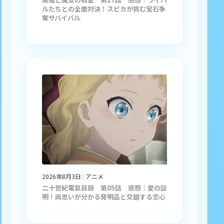
ルたちとの全面対決！スピカが挑む宝石争
奪サバイバル
2026年8月3日
:
アニメ
二十世紀電氣目録 第05話 感想｜愛の証
明！両思いが分かる発明品と交錯する恋心