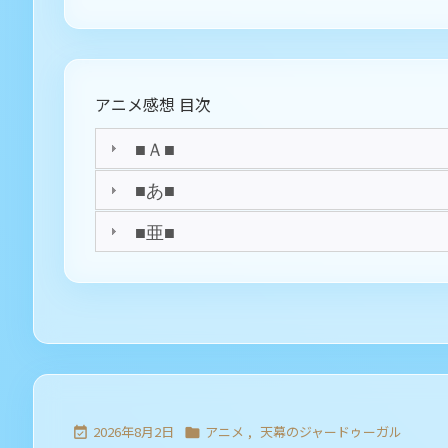
アニメ感想 目次
■Ａ■
■あ■
■亜■
2026年8月2日
アニメ
,
天幕のジャードゥーガル

