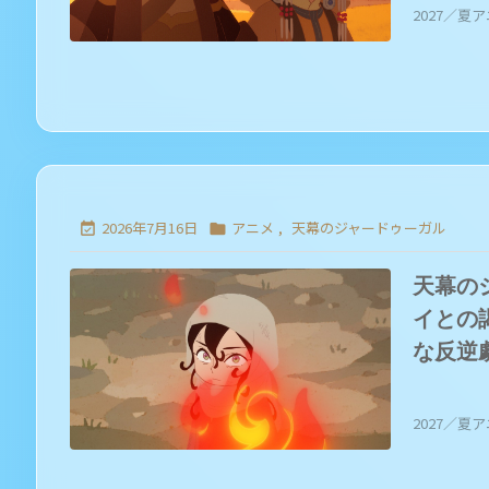
2027／夏アニ
2026年7月16日
アニメ
,
天幕のジャードゥーガル


天幕の
イとの
な反逆
2027／夏アニ