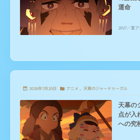
運命
2027／夏アニ
2026年7月20日
アニメ
,
天幕のジャードゥーガル


天幕の
点が入
への究