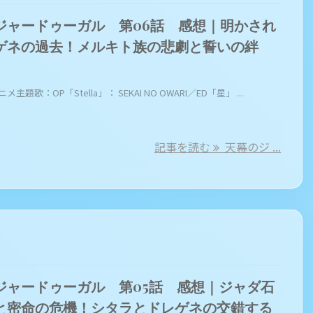
ジャードゥーガル 第06話 感想｜明かされ
ゲネの過去！メルキト族の悲劇と誓いの絆
メ主題歌：OP「Stella」： SEKAI NO OWARI／ED「星」 ...
記事を読む
天幕のジ ...
ジャードゥーガル 第05話 感想｜ジャダ石
と密命の危機！シタラとドレゲネの交錯する