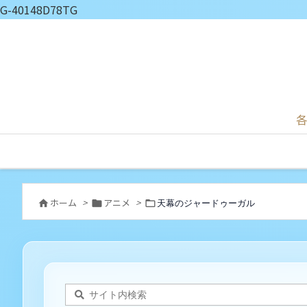
G-40148D78TG
各
ホーム
>
アニメ
>
天幕のジャードゥーガル


