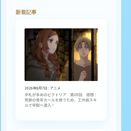
新着記事
2026年8月7日
:
アニメ
手札が多めのビクトリア 第05話 感想｜
死罪の青年カールを救うため、工作員スキ
ルで牢獄へ潜入！