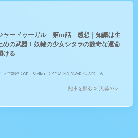
ジャードゥーガル 第01話 感想｜知識は生
ための武器！奴隷の少女シタラの数奇な運命
開ける
メ主題歌：OP「Stella」： SEKAI NO OWARI 個人的 み ...
記事を読む
天幕のジ ...