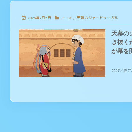
2026年7月5日
アニメ
,
天幕のジャードゥーガル


天幕の
き抜く
が幕を
2027／夏アニ