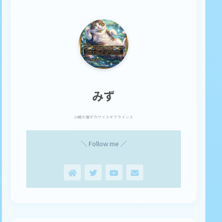
みず
23歳の猫がカワイスギクライシス
＼ Follow me ／