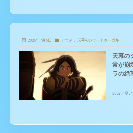
2026年7月6日
アニメ
,
天幕のジャードゥーガル


天幕の
常が崩
ラの絶
2027／夏アニ