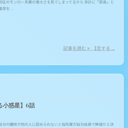
前任のモンロー先輩の偉大さを見てしまってるから 余計に「部長」と
を ...
記事を読む
【恋する ...
る小惑星】6話
自分の趣味が他の人に認められないと桜先輩が自分自身で無理だと決