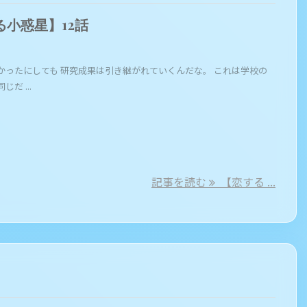
る小惑星】12話
かったにしても 研究成果は引き継がれていくんだな。 これは学校の
だ ...
記事を読む
【恋する ...