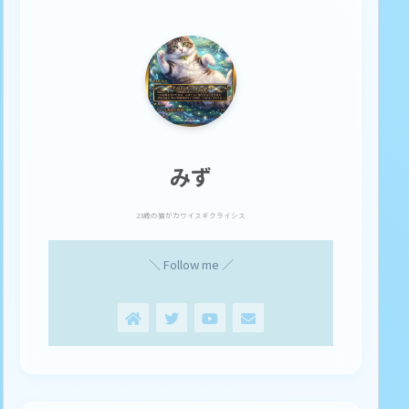
みず
23歳の猫がカワイスギクライシス
＼ Follow me ／