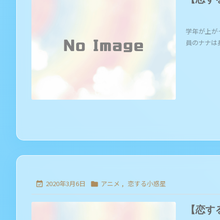
学年が上が
員のナナは身近
2020年3月6日
アニメ
,
恋する小惑星


【恋す