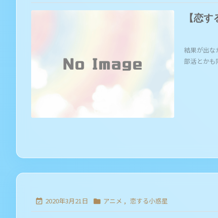
【恋す
結果が出な
部活とかも同じ
2020年3月21日
アニメ
,
恋する小惑星

