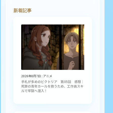
新着記事
2026年8月7日
:
アニメ
手札が多めのビクトリア 第05話 感想｜
死罪の青年カールを救うため、工作員スキ
ルで牢獄へ潜入！