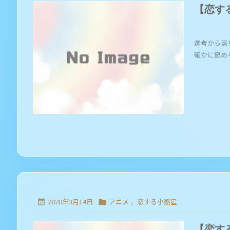
【恋す
選考から落
確かに褒められ
2020年3月14日
アニメ
,
恋する小惑星


【恋す