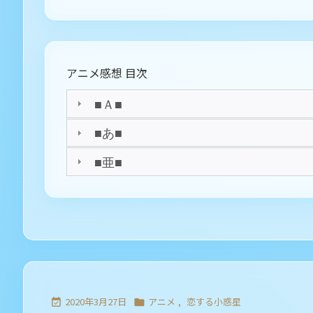
アニメ感想 目次
■Ａ■
■あ■
■亜■
2020年3月27日
アニメ
,
恋する小惑星

