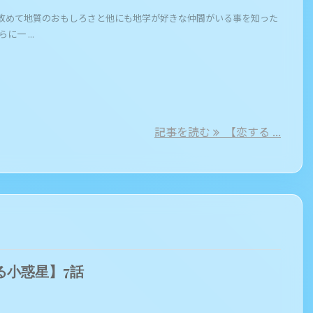
改めて地質のおもしろさと他にも地学が好きな仲間がいる事を知った
に一 ...
記事を読む
【恋する ...
る小惑星】7話