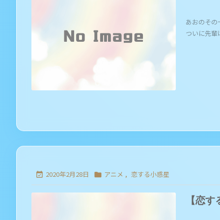
あおのその
ついに先輩は卒
2020年2月28日
アニメ
,
恋する小惑星


【恋す