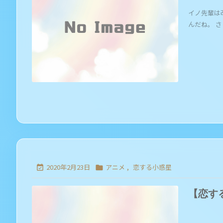
イノ先輩は
んだね。 さら
2020年2月23日
アニメ
,
恋する小惑星


【恋す