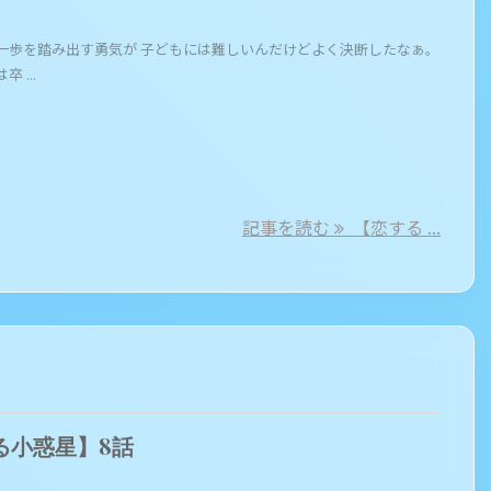
一歩を踏み出す勇気が 子どもには難しいんだけどよく決断したなぁ。
 ...
記事を読む
【恋する ...
る小惑星】8話