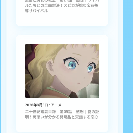
ルたちとの全面対決！スピカが挑む宝石争
奪サバイバル
2026年8月3日
:
アニメ
二十世紀電氣目録 第05話 感想｜愛の証
明！両思いが分かる発明品と交錯する恋心