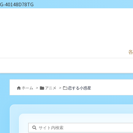
G-40148D78TG
各
ホーム
>
アニメ
>
恋する小惑星


