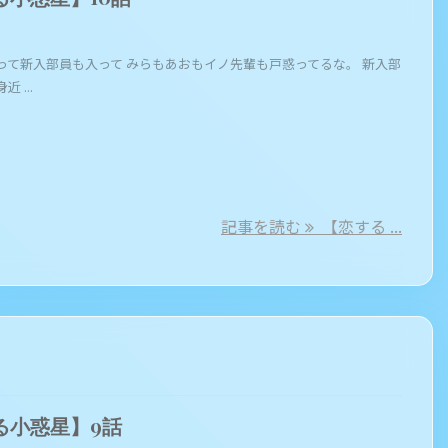
って新入部員も入って みらもあおもイノ先輩も戸惑ってるな。 新入部
 ...
記事を読む
【恋する ...
る小惑星】9話