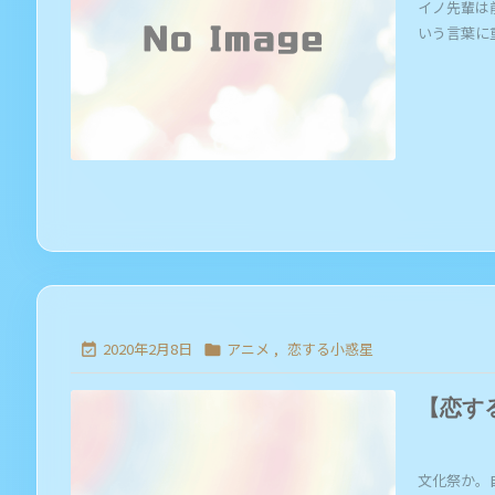
イノ先輩は
いう言葉に重荷
2020年2月8日
アニメ
,
恋する小惑星


【恋す
文化祭か。