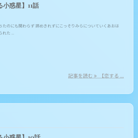
る小惑星】11話
ちたのにも関わらず 諦めきれずにこっそりみらについていくあおは
た ...
記事を読む
【恋する ...
る小惑星】10話