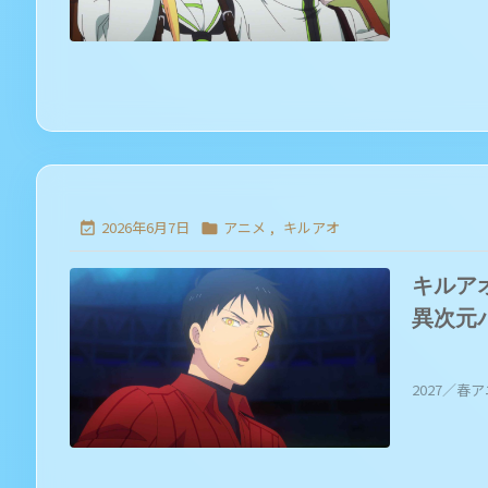
2026年6月7日
アニメ
,
キルアオ


キルア
異次元
2027／春アニ