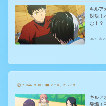
キルア
対決！
む！？
2027／春アニ
2026年5月10日
アニメ
,
キルアオ


キルア
登場！