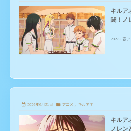
キルア
闘！ノ
2027／春アニ
2026年6月21日
アニメ
,
キルアオ


キルア
ノレン