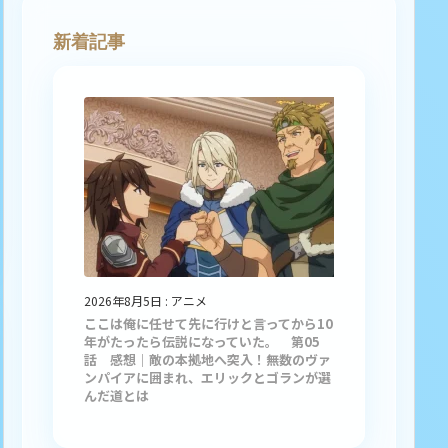
新着記事
2026年8月5日
:
アニメ
ここは俺に任せて先に行けと言ってから10
年がたったら伝説になっていた。 第05
話 感想｜敵の本拠地へ突入！無数のヴァ
ンパイアに囲まれ、エリックとゴランが選
んだ道とは