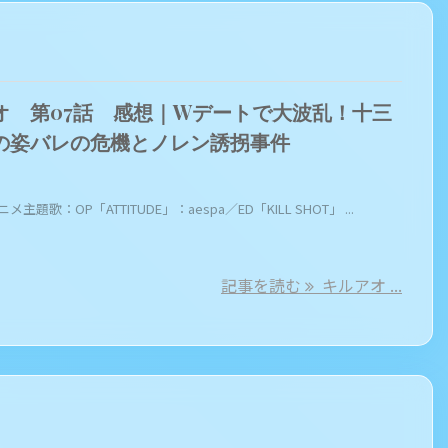
オ 第07話 感想｜Wデートで大波乱！十三
の姿バレの危機とノレン誘拐事件
メ主題歌：OP「ATTITUDE」：aespa／ED「KILL SHOT」 ...
記事を読む
キルアオ ...