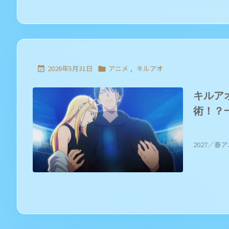
2026年5月31日
アニメ
,
キルアオ


キルア
術！？
2027／春アニ