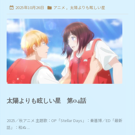
2025年10月26日
アニメ
,
太陽よりも眩しい星


太陽よりも眩しい星 第04話
2025／秋アニメ 主題歌：OP「Stellar Days」：秦基博／ED「最新
話」：和ぬ ...