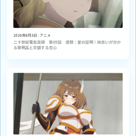
2026年8月3日
:
アニメ
二十世紀電氣目録 第05話 感想｜愛の証明！両思いが分か
る発明品と交錯する恋心