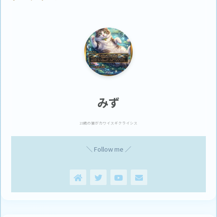
みず
23歳の猫がカワイスギクライシス
＼ Follow me ／