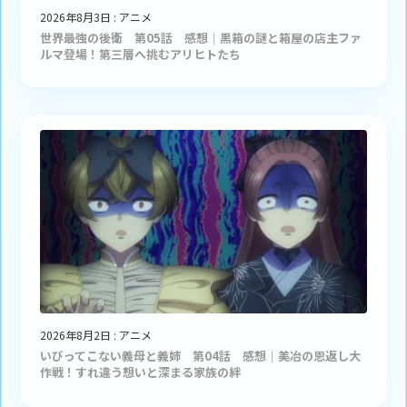
2026年8月3日
:
アニメ
世界最強の後衛 第05話 感想｜黒箱の謎と箱屋の店主ファ
ルマ登場！第三層へ挑むアリヒトたち
2026年8月2日
:
アニメ
いびってこない義母と義姉 第04話 感想｜美冶の恩返し大
作戦！すれ違う想いと深まる家族の絆