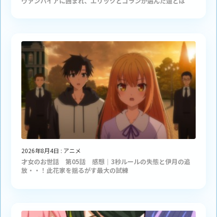
ヴァンパイアに囲まれ、エリックとゴランが選んだ道とは
2026年8月4日
:
アニメ
才女のお世話 第05話 感想｜3秒ルールの失態と伊月の追
放・・！此花家を揺るがす最大の試練