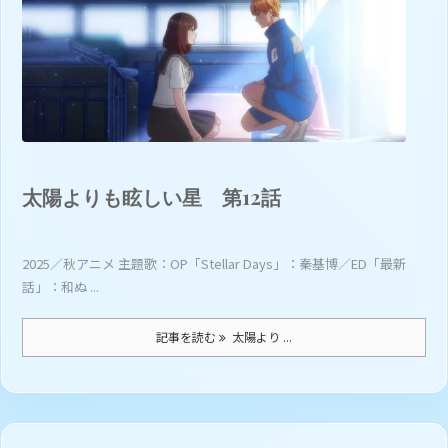
太陽よりも眩しい星 第12話
2025／秋アニメ 主題歌：OP「Stellar Days」：秦基博／ED「最新
話」：和ぬ ...
記事を読む
太陽より ...