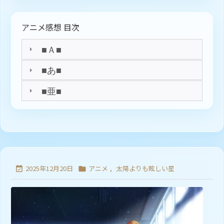
アニメ感想 目次
■Ａ■
■あ■
■亜■
2025年12月20日
アニメ
,
太陽よりも眩しい星

