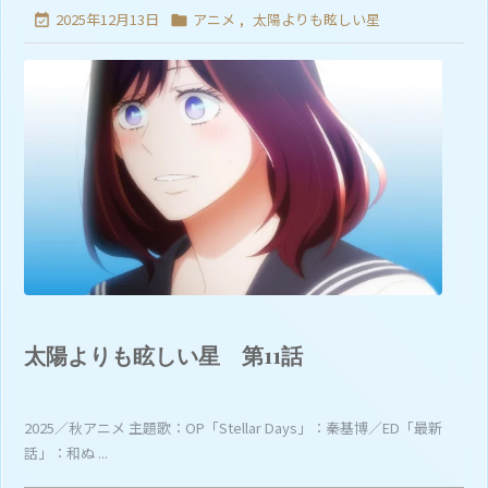
2025年12月13日
アニメ
,
太陽よりも眩しい星


太陽よりも眩しい星 第11話
2025／秋アニメ 主題歌：OP「Stellar Days」：秦基博／ED「最新
話」：和ぬ ...