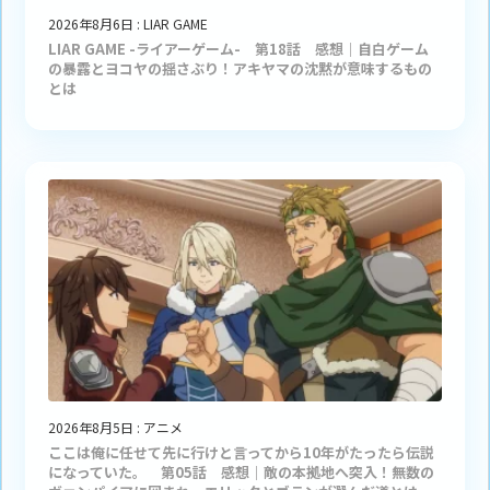
2026年8月6日
:
LIAR GAME
LIAR GAME -ライアーゲーム- 第18話 感想｜自白ゲーム
の暴露とヨコヤの揺さぶり！アキヤマの沈黙が意味するもの
とは
2026年8月5日
:
アニメ
ここは俺に任せて先に行けと言ってから10年がたったら伝説
になっていた。 第05話 感想｜敵の本拠地へ突入！無数の