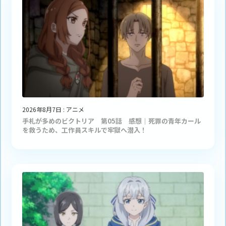
2026年8月7日
:
アニメ
手札が多めのビクトリア 第05話 感想｜死罪の青年カール
を救うため、工作員スキルで牢獄へ潜入！