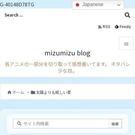
G-40148D78TG
Japanese

Feedly
RSS

mizumizu blog

各アニメの一部分を切り取って感想書いてます。 ネタバレ
メニュ
少な目。

サイド

ホーム
>
太陽よりも眩しい星


前へ

次へ

検索