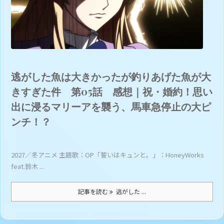
逃がした魚は大きかったが釣りあげた魚が大
きすぎた件 第05話 感想｜祝・婚約！思い
出に浸るマリーアを襲う、馬車急停止の大ピ
ンチ！？
2027／冬アニメ 主題歌：OP「誓いはキュンと。」：HoneyWorks
feat.鈴木 ...
記事を読む
逃がした ...