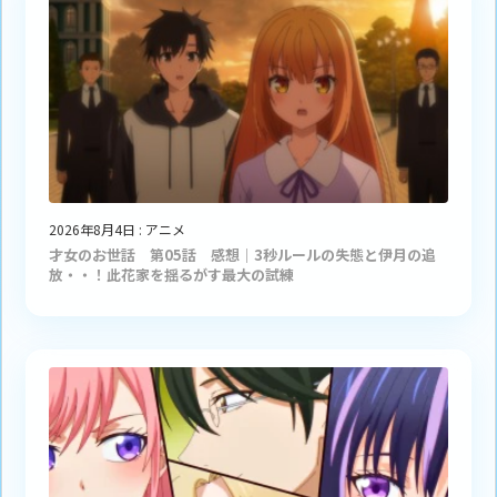
2026年8月4日
:
アニメ
才女のお世話 第05話 感想｜3秒ルールの失態と伊月の追
放・・！此花家を揺るがす最大の試練