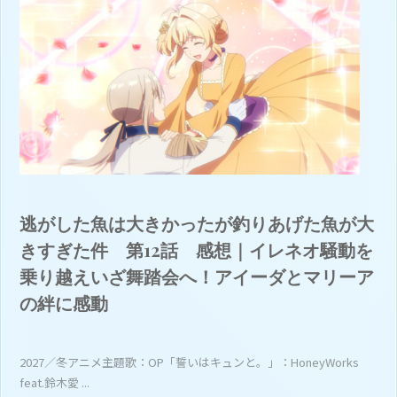
逃がした魚は大きかったが釣りあげた魚が大
きすぎた件 第12話 感想｜イレネオ騒動を
乗り越えいざ舞踏会へ！アイーダとマリーア
の絆に感動
2027／冬アニメ主題歌：OP「誓いはキュンと。」：HoneyWorks
feat.鈴木愛 ...