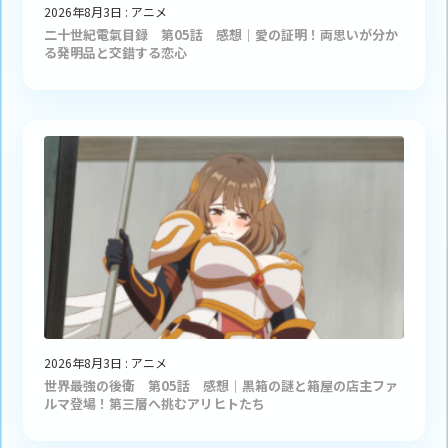
2026年8月3日
:
アニメ
二十世紀電氣目録 第05話 感想｜愛の証明！両思いが分か
る発明品と交錯する恋心
2026年8月3日
:
アニメ
世界最強の後衛 第05話 感想｜黒箱の謎と箱屋の店主ファ
ルマ登場！第三層へ挑むアリヒトたち