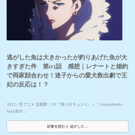
逃がした魚は大きかったが釣りあげた魚が大
きすぎた件 第03話 感想｜レナートと婚約
で両家顔合わせ！迷子からの愛犬救出劇で王
妃の反応は！？
2027／冬アニメ 主題歌：OP「誓いはキュンと。」：HoneyWorks
feat.鈴木 ...
記事を読む
逃がした ...