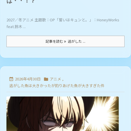
は・・！？
2027／冬アニメ 主題歌：OP「誓いはキュンと。」：HoneyWorks
feat.鈴木 ...
記事を読む
逃がした ...
2026年4月30日
アニメ
,


逃がした魚は大きかったが釣りあげた魚が大きすぎた件