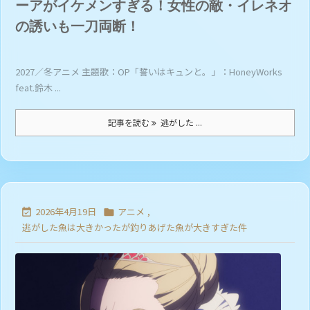
ーアがイケメンすぎる！女性の敵・イレネオ
の誘いも一刀両断！
2027／冬アニメ 主題歌：OP「誓いはキュンと。」：HoneyWorks
feat.鈴木 ...
記事を読む
逃がした ...
2026年4月19日
アニメ
,


逃がした魚は大きかったが釣りあげた魚が大きすぎた件