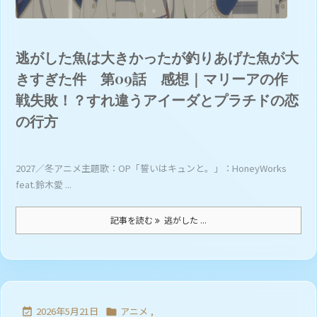
逃がした魚は大きかったが釣りあげた魚が大
きすぎた件 第09話 感想｜マリーアの作
戦失敗！？すれ違うアイーダとプラチドの恋
の行方
2027／冬アニメ主題歌：OP「誓いはキュンと。」：HoneyWorks
feat.鈴木愛 ...
記事を読む
逃がした ...
2026年5月21日
アニメ
,

