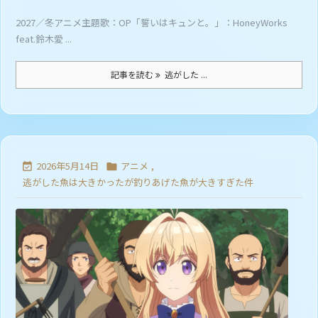
2027／冬アニメ主題歌：OP「誓いはキュンと。」：HoneyWorks
feat.鈴木愛 ...
記事を読む
逃がした ...
2026年5月14日
アニメ
,


逃がした魚は大きかったが釣りあげた魚が大きすぎた件