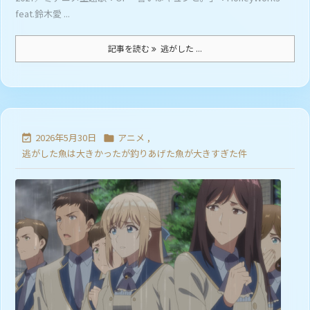
feat.鈴木愛 ...
記事を読む
逃がした ...
2026年5月30日
アニメ
,


逃がした魚は大きかったが釣りあげた魚が大きすぎた件