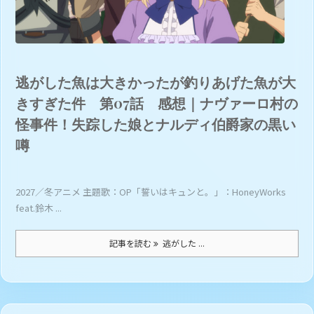
逃がした魚は大きかったが釣りあげた魚が大
きすぎた件 第07話 感想｜ナヴァーロ村の
怪事件！失踪した娘とナルディ伯爵家の黒い
噂
2027／冬アニメ 主題歌：OP「誓いはキュンと。」：HoneyWorks
feat.鈴木 ...
記事を読む
逃がした ...