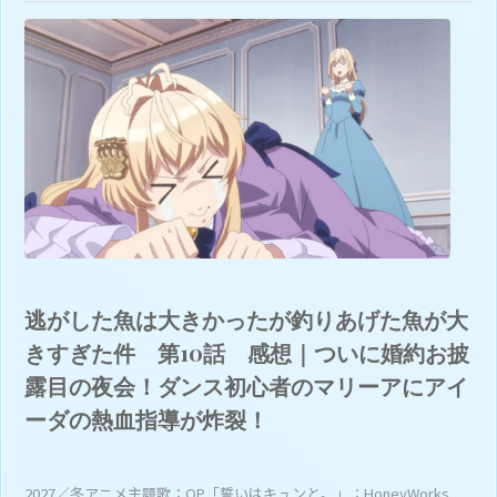
逃がした魚は大きかったが釣りあげた魚が大
きすぎた件 第10話 感想｜ついに婚約お披
露目の夜会！ダンス初心者のマリーアにアイ
ーダの熱血指導が炸裂！
2027／冬アニメ主題歌：OP「誓いはキュンと。」：HoneyWorks