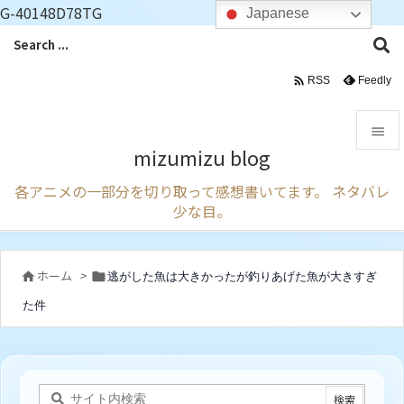
G-40148D78TG
Japanese

Feedly
RSS

mizumizu blog

各アニメの一部分を切り取って感想書いてます。 ネタバレ
メニュ
少な目。

サイド

ホーム
>
逃がした魚は大きかったが釣りあげた魚が大きすぎ


前へ
た件

次へ

検索