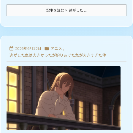
記事を読む
逃がした ...
2026年6月12日
アニメ
,


逃がした魚は大きかったが釣りあげた魚が大きすぎた件