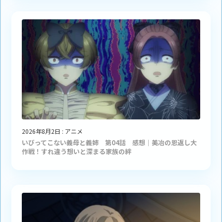
2026年8月2日
:
アニメ
いびってこない義母と義姉 第04話 感想｜美冶の恩返し大
作戦！すれ違う想いと深まる家族の絆