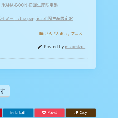
KANA-BOON 初回生産限定盤
ー」/the peggies 期間生産限定盤
さらざんまい
,
アニメ

Posted by
mizumizu_

す
LinkedIn
Pocket
Copy