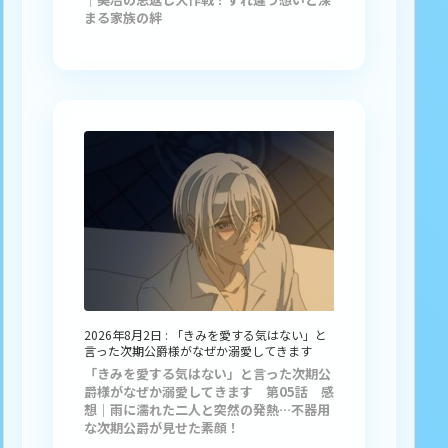
まる家族の絆
2026年8月2日
:
「きみを愛する気はない」と
言った次期公爵様がなぜか溺愛してきます
「きみを愛する気はない」と言った次期公
爵様がなぜか溺愛してきます 第05話 感
想｜雨に濡れた二人と突然の発熱…不器用
な次期公爵が見せた素顔！