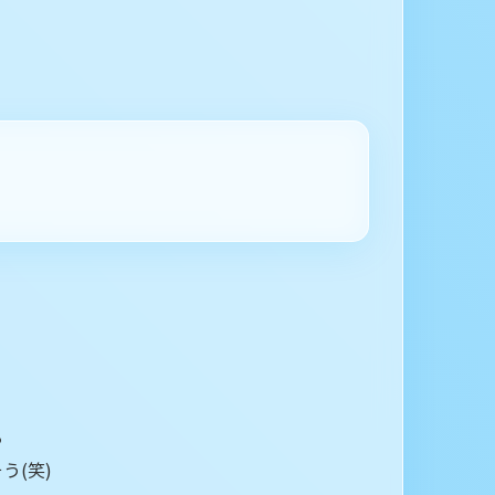
ぁ
う(笑)