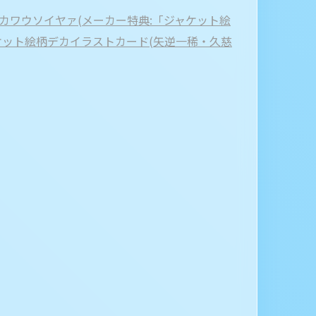
うた/カワウソイヤァ(メーカー特典:「ジャケット絵
ケット絵柄デカイラストカード(矢逆一稀・久慈