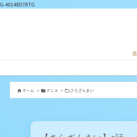
G-40148D78TG
各
ホーム
>
アニメ
>
さらざんまい


