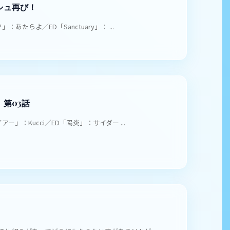
シュ再び！
：あたらよ／ED「Sanctuary」： ...
第03話
アー」：Kucci／ED「陽炎」：サイダー ...