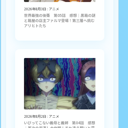
2026年8月3日
:
アニメ
世界最強の後衛 第05話 感想｜黒箱の謎
と箱屋の店主ファルマ登場！第三層へ挑む
アリヒトたち
2026年8月2日
:
アニメ
いびってこない義母と義姉 第04話 感想
｜美冶の恩返し大作戦！すれ違う想いと深