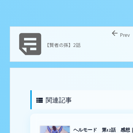


Prev
【賢者の孫】2話
関連記事

ヘルモード 第12話 感