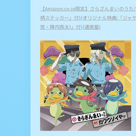
【Amazon.co.jp限定】さらざんまいの
柄ステッカー」付)(オリジナル特典:「ジャ
悠・陣内燕太)」付)(通常盤)