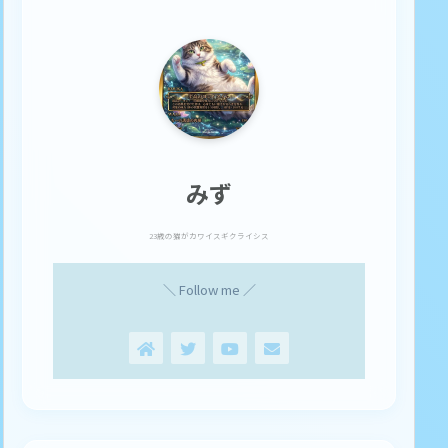
みず
23歳の猫がカワイスギクライシス
＼ Follow me ／