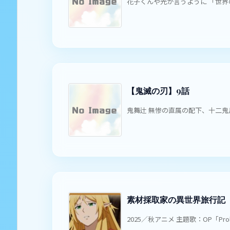
花子くんや光が言うように 「世界の
【鬼滅の刃】9話
鬼舞辻 無惨の直属の配下、十二鬼
素材採取家の異世界旅行記 
2025／秋アニメ 主題歌：OP「Prolo