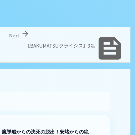

Next

【BAKUMATSUクライシス】3話
想｜魔導船からの決死の脱出！安堵からの絶