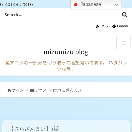
G-40148D78TG
Japanese

Feedly
RSS

mizumizu blog

各アニメの一部分を切り取って感想書いてます。 ネタバレ
メニュ
少な目。

サイド

ホーム
>
アニメ
>
さらざんまい



前へ

次へ

【さらざんまい】3話
検索