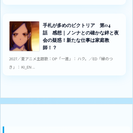
手札が多めのビクトリア 第04
話 感想｜ノンナとの確かな絆と夜
会の疑惑！新たな仕事は家庭教
師！？
2027／夏アニメ主題歌：OP「一進」： ハク。／ED「縁のつ
き」： KI_EN ...