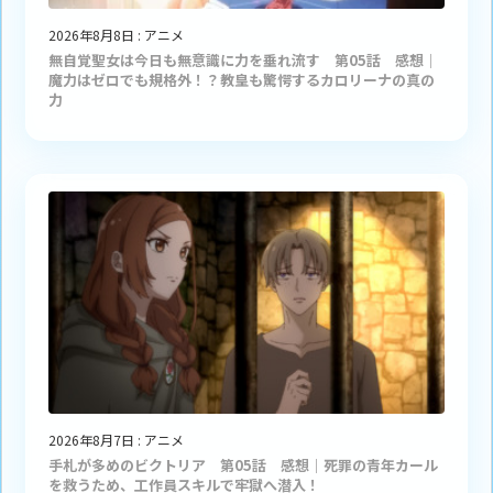
2026年8月8日
:
アニメ
無自覚聖女は今日も無意識に力を垂れ流す 第05話 感想｜
魔力はゼロでも規格外！？教皇も驚愕するカロリーナの真の
力
2026年8月7日
:
アニメ
手札が多めのビクトリア 第05話 感想｜死罪の青年カール
を救うため、工作員スキルで牢獄へ潜入！