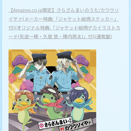
【Amazon.co.jp限定】さらざんまいのうた/カワウソ
イヤァ(メーカー特典:「ジャケット絵柄ステッカー」
付)(オリジナル特典:「ジャケット絵柄デカイラストカ
ード(矢逆一稀・久慈 悠・陣内燕太)」付)(通常盤)