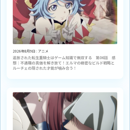
2026年8月9日
:
アニメ
追放された転生重騎士はゲーム知識で無双する 第06話 感
想｜不遇職の真価を解き放て！エルマの緻密なビルド戦略と
ルーチェの隠された才能が噛み合う！