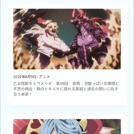
2026年8月9日
:
アニメ
乙女怪獣キャラメリゼ 第06話 感想｜甘酸っぱい恋模様と
不意の再会！胸のトキメキに揺れる黒絵と過去の想いに向き
合う来夢！