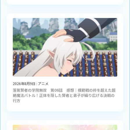
2026年8月9日
:
アニメ
落第賢者の学院無双 第06話 感想｜模範戦の枠を超えた超
絶魔法バトル！正体を隠した賢者と弟子が繰り広げる決戦の
行方