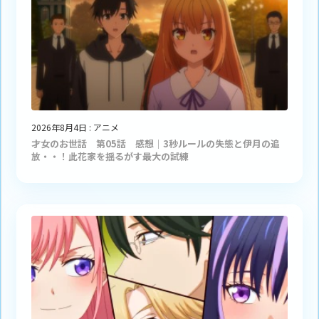
2026年8月4日
:
アニメ
才女のお世話 第05話 感想｜3秒ルールの失態と伊月の追
放・・！此花家を揺るがす最大の試練