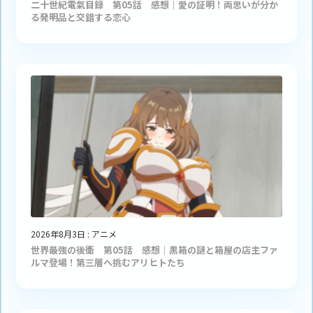
二十世紀電氣目録 第05話 感想｜愛の証明！両思いが分か
る発明品と交錯する恋心
2026年8月3日
:
アニメ
世界最強の後衛 第05話 感想｜黒箱の謎と箱屋の店主ファ
ルマ登場！第三層へ挑むアリヒトたち