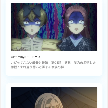
2026年8月2日
:
アニメ
いびってこない義母と義姉 第04話 感想｜美冶の恩返し大
作戦！すれ違う想いと深まる家族の絆