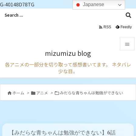
G-40148D78TG
Japanese

Feedly
RSS

mizumizu blog

各アニメの一部分を切り取って感想書いてます。 ネタバレ
メニュ
少な目。

サイド

ホーム
>
アニメ
>
みだらな青ちゃんは勉強ができない



前へ

次へ

【みだらな青ちゃんは勉強ができない】6話
検索