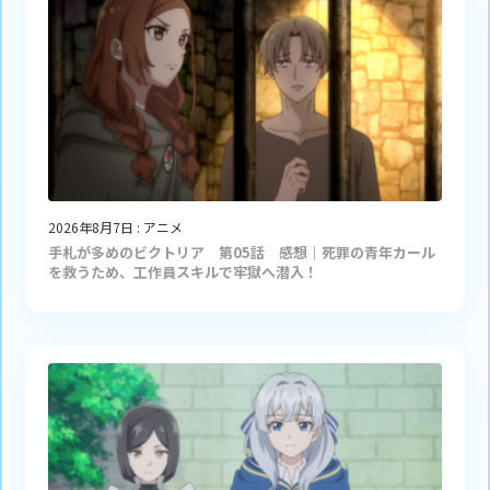
2026年8月7日
:
アニメ
手札が多めのビクトリア 第05話 感想｜死罪の青年カール
を救うため、工作員スキルで牢獄へ潜入！