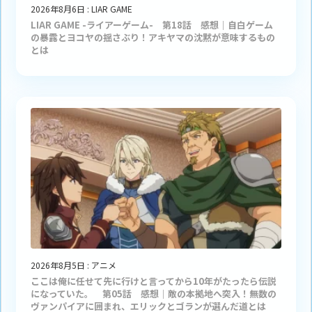
2026年8月6日
:
LIAR GAME
LIAR GAME -ライアーゲーム- 第18話 感想｜自白ゲーム
の暴露とヨコヤの揺さぶり！アキヤマの沈黙が意味するもの
とは
2026年8月5日
:
アニメ
ここは俺に任せて先に行けと言ってから10年がたったら伝説
になっていた。 第05話 感想｜敵の本拠地へ突入！無数の
ヴァンパイアに囲まれ、エリックとゴランが選んだ道とは