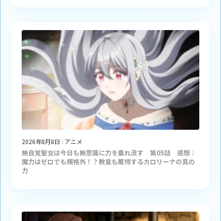
2026年8月8日
:
アニメ
無自覚聖女は今日も無意識に力を垂れ流す 第05話 感想｜
魔力はゼロでも規格外！？教皇も驚愕するカロリーナの真の
力