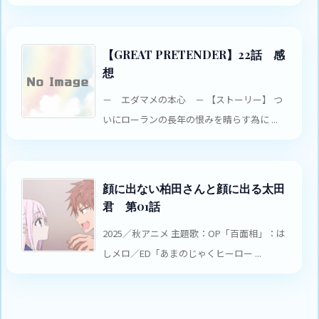
【GREAT PRETENDER】22話 感
想
－ エダマメの本心 － 【ストーリー】 つ
いにローランの長年の恨みを晴らす為に ...
顔に出ない柏田さんと顔に出る太田
君 第01話
2025／秋アニメ 主題歌：OP「百面相」：は
しメロ／ED「あまのじゃくヒーロー ...