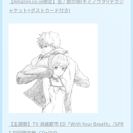
【Amazon.co.jp限定】答 / 君の唄(キミノウタ)(デカジ
ャケット+ポストカード付き)
【主題歌】TV 消滅都市 ED「With Your Breath」/SPR
5 初回限定盤, CD+DVD