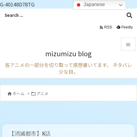
G-40148D78TG
Japanese

Feedly
RSS

mizumizu blog

各アニメの一部分を切り取って感想書いてます。 ネタバレ
メニュ
少な目。

サイド

ホーム
>
アニメ


前へ

次へ

【消滅都市】8話
検索