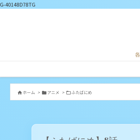
G-40148D78TG
各
ホーム
>
アニメ
>
ふたばにめ


