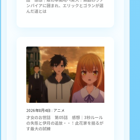
ンパイアに囲まれ、エリックとゴランが選
んだ道とは
2026年8月4日
:
アニメ
才女のお世話 第05話 感想｜3秒ルール
の失態と伊月の追放・・！此花家を揺るが
す最大の試練