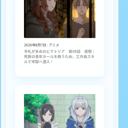
2026年8月7日
:
アニメ
手札が多めのビクトリア 第05話 感想｜
死罪の青年カールを救うため、工作員スキ
ルで牢獄へ潜入！