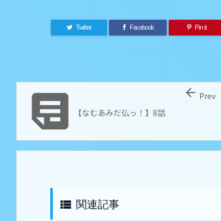
Twitter
Facebook
Pin it


Prev
【なむあみだ仏っ！】8話
関連記事
