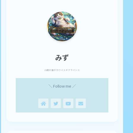
みず
23歳の猫がカワイスギクライシス
＼ Follow me ／