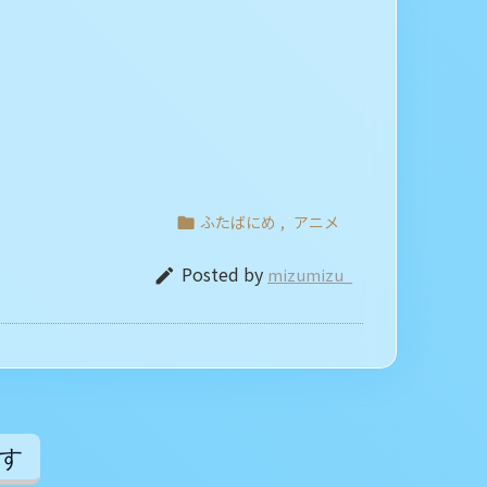
ふたばにめ
,
アニメ

Posted by
mizumizu_

す