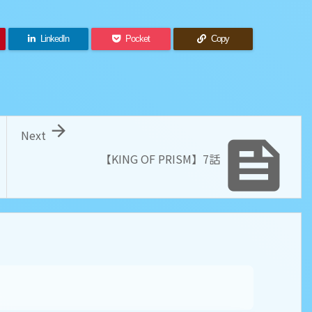
LinkedIn
Pocket
Copy

Next

【KING OF PRISM】7話