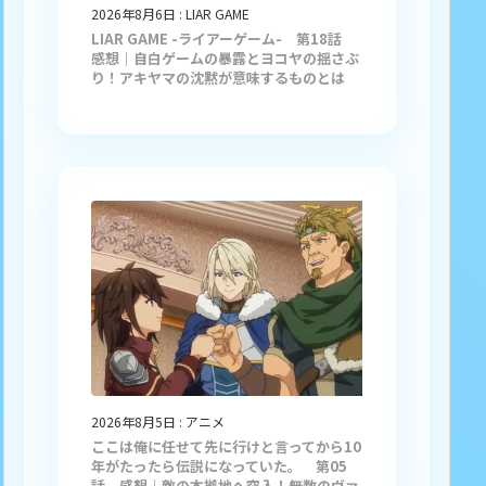
2026年8月6日
:
LIAR GAME
LIAR GAME -ライアーゲーム- 第18話
感想｜自白ゲームの暴露とヨコヤの揺さぶ
り！アキヤマの沈黙が意味するものとは
2026年8月5日
:
アニメ
ここは俺に任せて先に行けと言ってから10
年がたったら伝説になっていた。 第05
話 感想｜敵の本拠地へ突入！無数のヴァ