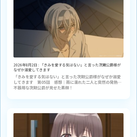
2026年8月2日
:
「きみを愛する気はない」と言った次期公爵様が
なぜか溺愛してきます
「きみを愛する気はない」と言った次期公爵様がなぜか溺愛
してきます 第05話 感想｜雨に濡れた二人と突然の発熱…
不器用な次期公爵が見せた素顔！