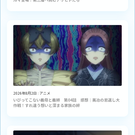
2026年8月2日
:
アニメ
いびってこない義母と義姉 第04話 感想｜美冶の恩返し大
作戦！すれ違う想いと深まる家族の絆