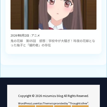
2026年8月2日
:
アニメ
鬼の花嫁 第05話 感想｜学校中が大騒ぎ！玲夜の花嫁とな
った柚子と「婚約者」の存在
Copyright ©
2026
mizumizu blog
All Rights Reserved.
WordPress Luxeritas Theme is provided by "
Thought is free
".