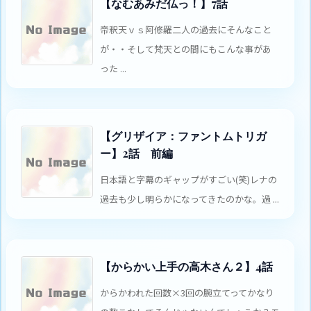
【なむあみだ仏っ！】7話
帝釈天ｖｓ阿修羅二人の過去にそんなこと
が・・そして梵天との間にもこんな事があ
った ...
【グリザイア：ファントムトリガ
ー】2話 前編
日本語と字幕のギャップがすごい(笑)レナの
過去も少し明らかになってきたのかな。過 ...
【からかい上手の高木さん２】4話
からかわれた回数×3回の腕立てってかなり