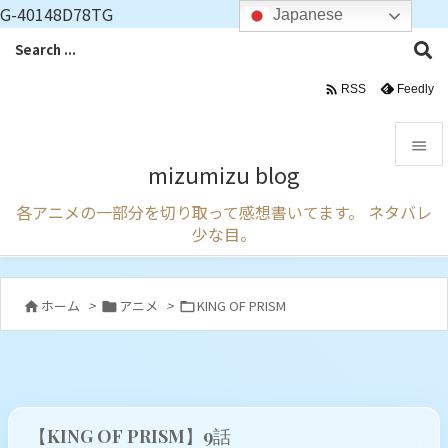
G-40148D78TG
Japanese

Feedly
RSS

mizumizu blog

各アニメの一部分を切り取って感想書いてます。 ネタバレ
メニュ
少な目。

サイド

ホーム
>
アニメ
>
KING OF PRISM



前へ

次へ

【KING OF PRISM】9話
検索