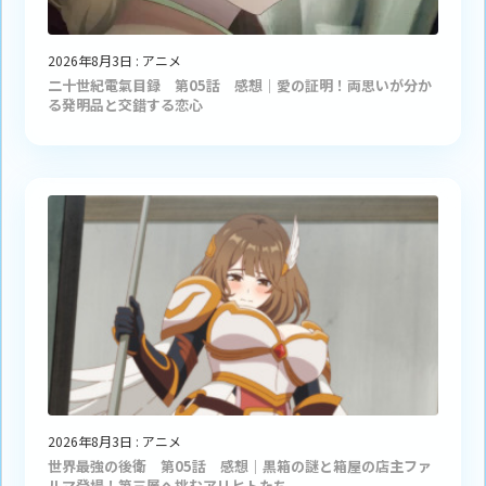
2026年8月3日
:
アニメ
二十世紀電氣目録 第05話 感想｜愛の証明！両思いが分か
る発明品と交錯する恋心
2026年8月3日
:
アニメ
世界最強の後衛 第05話 感想｜黒箱の謎と箱屋の店主ファ
ルマ登場！第三層へ挑むアリヒトたち