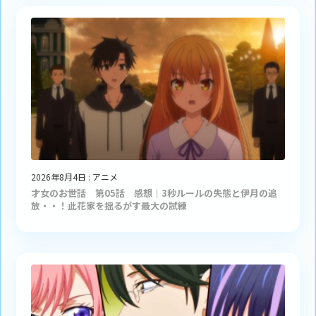
2026年8月4日
:
アニメ
才女のお世話 第05話 感想｜3秒ルールの失態と伊月の追
放・・！此花家を揺るがす最大の試練