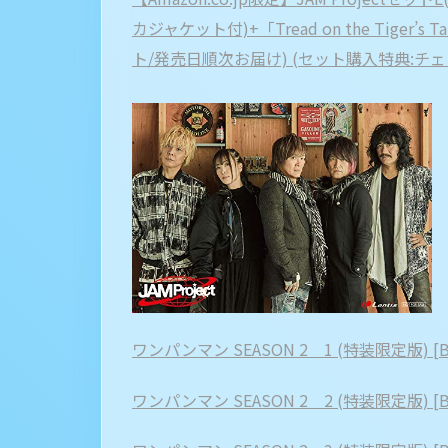
カジャケット付)+「Tread on the Tiger’s Tai
ト/発売日順次お届け) (セット購入特典:チ
ワンパンマン SEASON 2 1 (特装限定版) [Blu
ワンパンマン SEASON 2 2 (特装限定版) [Blu