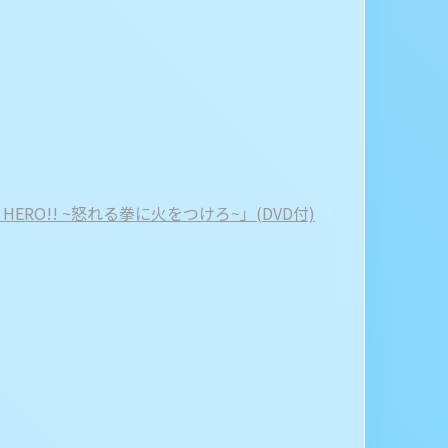
ERO!! ~怒れる拳に火をつけろ~」(DVD付)