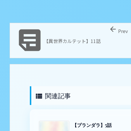


Prev
【異世界カルテット】11話
関連記事

【プランダラ】5話