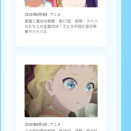
2026年8月4日
:
アニメ
黒猫と魔女の教室 第17話 感想｜ライバ
ルたちとの全面対決！スピカが挑む宝石争
奪サバイバル
2026年8月3日
:
アニメ
二十世紀電氣目録 第05話 感想｜愛の証