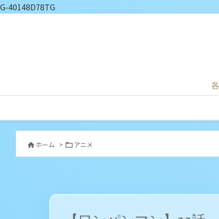
G-40148D78TG
各
ホーム
>
アニメ

