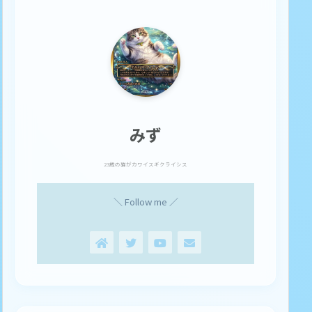
みず
23歳の猫がカワイスギクライシス
＼ Follow me ／