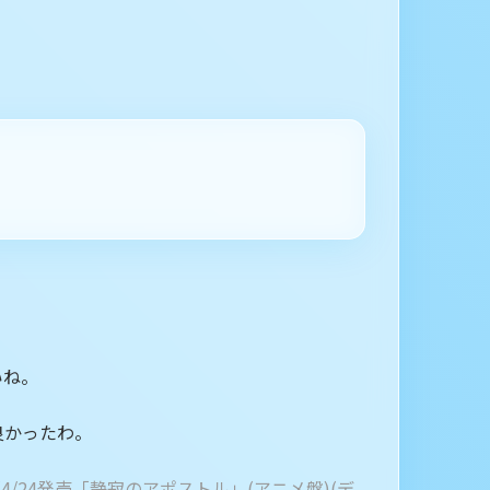
いね。
良かったわ。
セットE(4/24発売「静寂のアポストル」(アニメ盤)(デ