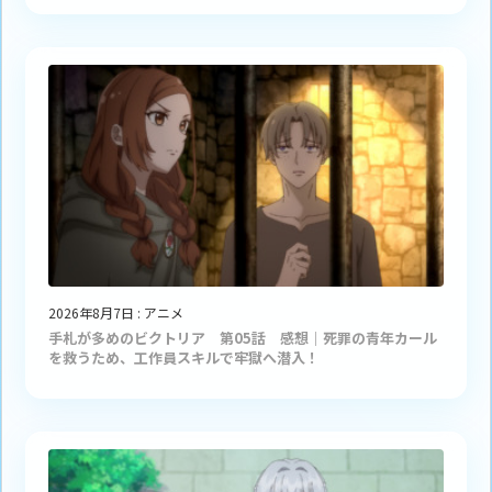
2026年8月7日
:
アニメ
手札が多めのビクトリア 第05話 感想｜死罪の青年カール
を救うため、工作員スキルで牢獄へ潜入！