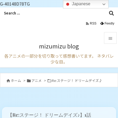
G-40148D78TG
Japanese

Feedly
RSS

mizumizu blog

各アニメの一部分を切り取って感想書いてます。 ネタバレ
メニュ
少な目。

サイド

ホーム
>
アニメ
>
Re:ステージ！ ドリームデイズ♪



前へ

次へ

【Re:ステージ！ ドリームデイズ♪】1話
検索