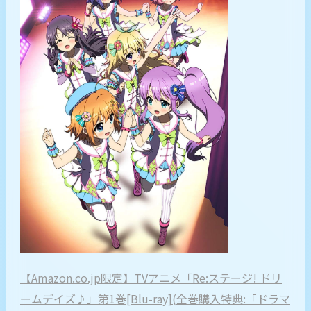
【Amazon.co.jp限定】TVアニメ「Re:ステージ! ドリ
ームデイズ♪」第1巻[Blu-ray](全巻購入特典:「ドラマ