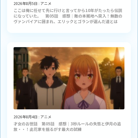
2026年8月5日
:
アニメ
ここは俺に任せて先に行けと言ってから10年がたったら伝説
になっていた。 第05話 感想｜敵の本拠地へ突入！無数の
ヴァンパイアに囲まれ、エリックとゴランが選んだ道とは
2026年8月4日
:
アニメ
才女のお世話 第05話 感想｜3秒ルールの失態と伊月の追
放・・！此花家を揺るがす最大の試練