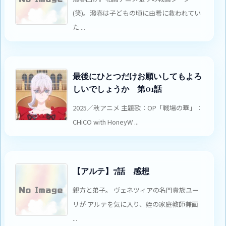
(笑)。潑春は子どもの頃に由希に救われてい
た ...
最後にひとつだけお願いしてもよろ
しいでしょうか 第01話
2025／秋アニメ 主題歌：OP「戦場の華」：
CHiCO with HoneyW ...
【アルテ】7話 感想
親方と弟子。 ヴェネツィアの名門貴族ユー
リが アルテを気に入り、姪の家庭教師兼画
...