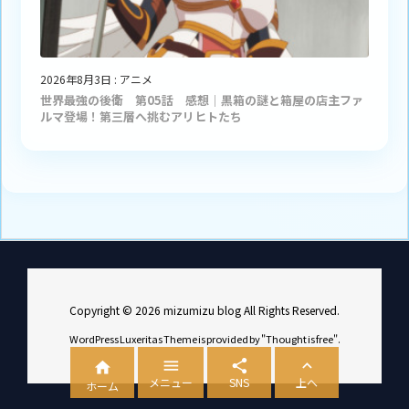
2026年8月3日
:
アニメ
世界最強の後衛 第05話 感想｜黒箱の謎と箱屋の店主ファ
ルマ登場！第三層へ挑むアリヒトたち
Copyright ©
2026
mizumizu blog
All Rights Reserved.
WordPress Luxeritas Theme is provided by "
Thought is free
".




メニュー
SNS
上へ
ホーム