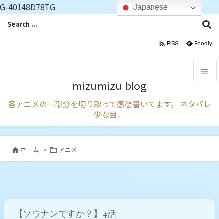
G-40148D78TG
Japanese

Feedly
RSS

mizumizu blog

各アニメの一部分を切り取って感想書いてます。 ネタバレ
メニュ
少な目。

サイド

ホーム
>
アニメ


前へ

次へ

【ソウナンですか？】4話
検索