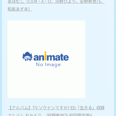
あほむし（CV.M・A・O、河野ひより、安野希世乃、
和氣あず未）
【アルバム】TV ソウナンですか? ED「生きる」収録
アルバム おかえり。/安野希世乃 初回限定盤A