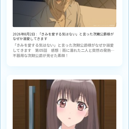
2026年8月2日
:
「きみを愛する気はない」と言った次期公爵様が
なぜか溺愛してきます
「きみを愛する気はない」と言った次期公爵様がなぜか溺愛
してきます 第05話 感想｜雨に濡れた二人と突然の発熱…
不器用な次期公爵が見せた素顔！