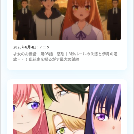
2026年8月4日
:
アニメ
才女のお世話 第05話 感想｜3秒ルールの失態と伊月の追
放・・！此花家を揺るがす最大の試練