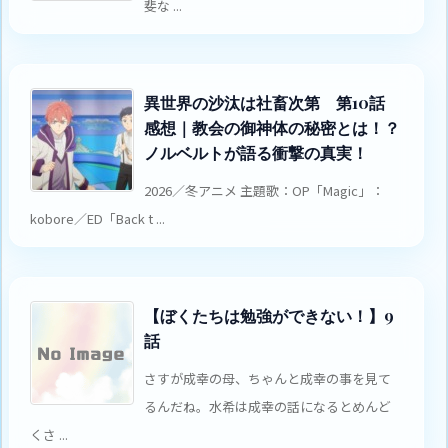
斐な ...
異世界の沙汰は社畜次第 第10話
感想｜教会の御神体の秘密とは！？
ノルベルトが語る衝撃の真実！
2026／冬アニメ 主題歌：OP「Magic」：
kobore／ED「Back t ...
【ぼくたちは勉強ができない！】9
話
さすが成幸の母、ちゃんと成幸の事を見て
るんだね。水希は成幸の話になるとめんど
くさ ...