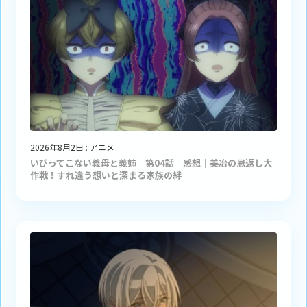
2026年8月2日
:
アニメ
いびってこない義母と義姉 第04話 感想｜美冶の恩返し大
作戦！すれ違う想いと深まる家族の絆