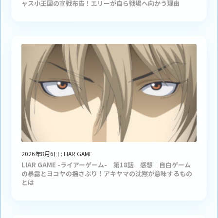
ャス小王国の宣戦布告！エリーが自ら戦場へ向かう理由
2026年8月6日
:
LIAR GAME
LIAR GAME -ライアーゲーム- 第18話 感想｜自白ゲーム
の暴露とヨコヤの揺さぶり！アキヤマの沈黙が意味するもの
とは