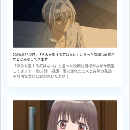
2026年8月2日
:
「きみを愛する気はない」と言った次期公爵様が
なぜか溺愛してきます
「きみを愛する気はない」と言った次期公爵様がなぜか溺愛
してきます 第05話 感想｜雨に濡れた二人と突然の発熱…
不器用な次期公爵が見せた素顔！