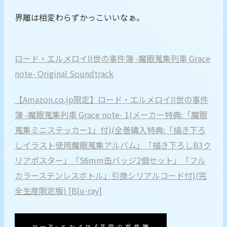
界離は相変わらずかっこいいなぁ。
ロード・エルメロイII世の事件簿 -魔眼蒐集列車 Grace
note- Original Soundtrack
【Amazon.co.jp限定】ロード・エルメロイII世の事件
簿 -魔眼蒐集列車 Grace note- 1(メーカー特典:「魔眼
蒐集ミニステッカー1」付)(全巻購入特典:「描き下ろ
しイラスト使用魔眼蒐集アルバム」「描き下ろしB3ク
リアポスター」「56mm缶バッジ2個セット」「フル
カラーステンレスボトル」引換シリアルコード付)(完
全生産限定版) [Blu-ray]