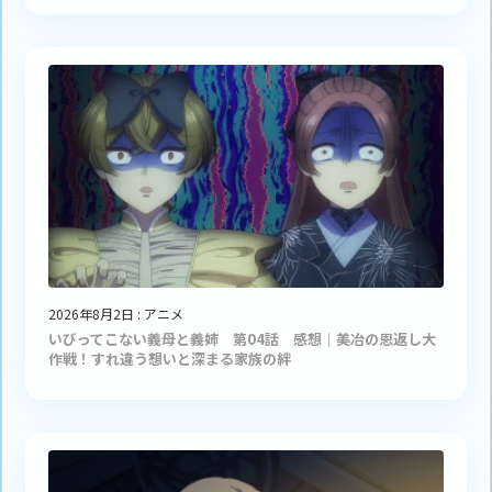
2026年8月2日
:
アニメ
いびってこない義母と義姉 第04話 感想｜美冶の恩返し大
作戦！すれ違う想いと深まる家族の絆