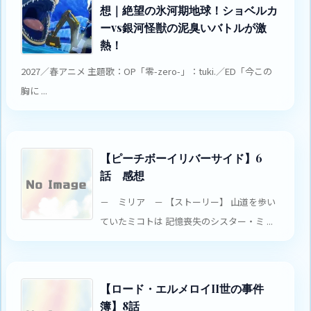
想｜絶望の氷河期地球！ショベルカ
ーvs銀河怪獣の泥臭いバトルが激
熱！
2027／春アニメ 主題歌：OP「零-zero-」：tuki.／ED「今この
胸に ...
【ピーチボーイリバーサイド】6
話 感想
－ ミリア － 【ストーリー】 山道を歩い
ていたミコトは 記憶喪失のシスター・ミ ...
【ロード・エルメロイII世の事件
簿】8話