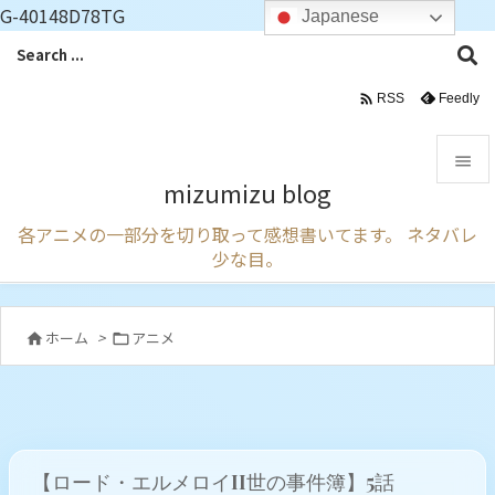
G-40148D78TG
Japanese

Feedly
RSS

mizumizu blog

各アニメの一部分を切り取って感想書いてます。 ネタバレ
メニュ
少な目。

サイド

ホーム
>
アニメ


前へ

次へ

【ロード・エルメロイII世の事件簿】5話
検索