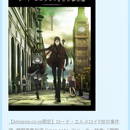
【Amazon.co.jp限定】ロード・エルメロイII世の事件
簿 -魔眼蒐集列車 Grace note- 2(メーカー特典:「魔眼