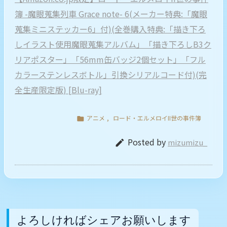
簿 -魔眼蒐集列車 Grace note- 6(メーカー特典:「魔眼
蒐集ミニステッカー6」付)(全巻購入特典:「描き下ろ
しイラスト使用魔眼蒐集アルバム」「描き下ろしB3ク
リアポスター」「56mm缶バッジ2個セット」「フル
カラーステンレスボトル」引換シリアルコード付)(完
全生産限定版) [Blu-ray]
アニメ
,
ロード・エルメロイII世の事件簿

Posted by
mizumizu_

よろしければシェアお願いします