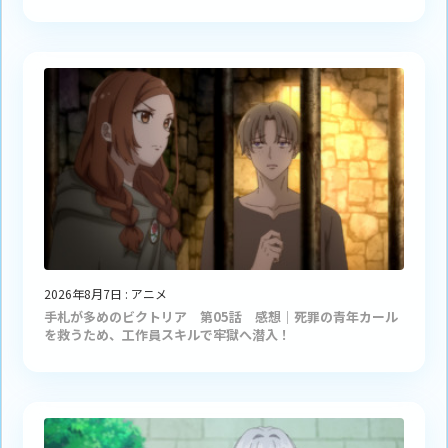
2026年8月7日
:
アニメ
手札が多めのビクトリア 第05話 感想｜死罪の青年カール
を救うため、工作員スキルで牢獄へ潜入！