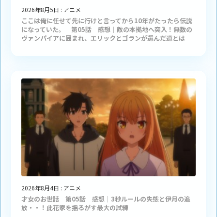
2026年8月5日
:
アニメ
ここは俺に任せて先に行けと言ってから10年がたったら伝説
になっていた。 第05話 感想｜敵の本拠地へ突入！無数の
ヴァンパイアに囲まれ、エリックとゴランが選んだ道とは
2026年8月4日
:
アニメ
才女のお世話 第05話 感想｜3秒ルールの失態と伊月の追
放・・！此花家を揺るがす最大の試練