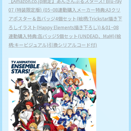
【Amazon.co.jp限定】あんさんぶるスターズ! Blu-ray
07 (特装限定版) (05~08連動購入メーカー特典:A3クリ
アポスター＆缶バッジ4個セット(絵柄:Trickstar描き下
ろしイラスト(Happy Elements描き下ろし))＆01~08
連動購入特典:缶バッジ5個セット(UNDEAD、MaM)(絵
柄:キービジュアル)引換シリアルコード付)