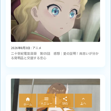
2026年8月3日
:
アニメ
二十世紀電氣目録 第05話 感想｜愛の証明！両思いが分か
る発明品と交錯する恋心




メニュー
SNS
上へ
ホーム