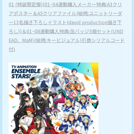
01 (特装限定版)(01~04連動購入メーカー特典:A3クリ
アポスター＆A5クリアファイル(絵柄:ユニットリーダ
ー13名描き下ろしイラスト(david production描き下
ろし))＆01~08連動購入特典:缶バッジ5個セット(UND
EAD、MaM)(絵柄:キービジュアル)引換シリアルコード
付)