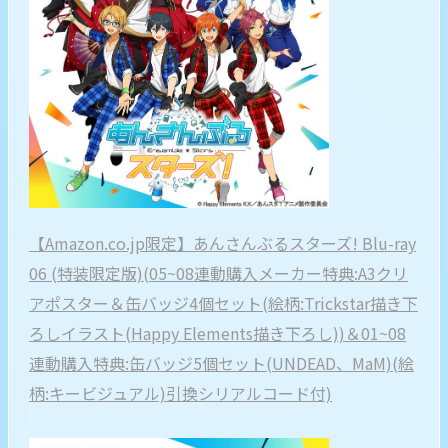
【Amazon.co.jp限定】あんさんぶるスターズ! Blu-ray
06 (特装限定版)(05~08連動購入メーカー特典:A3クリ
アポスター＆缶バッジ4個セット(絵柄:Trickstar描き下
ろしイラスト(Happy Elements描き下ろし))＆01~08
連動購入特典:缶バッジ5個セット(UNDEAD、MaM)(絵
柄:キービジュアル)引換シリアルコード付)