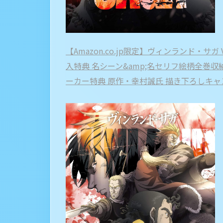
【Amazon.co.jp限定】ヴィンランド・サガ Vol.3
入特典 名シーン&amp;名セリフ絵柄全巻収
ーカー特典 原作・幸村誠氏 描き下ろしキャン