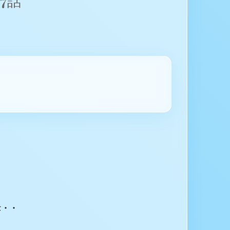
7話
。
。
な・・