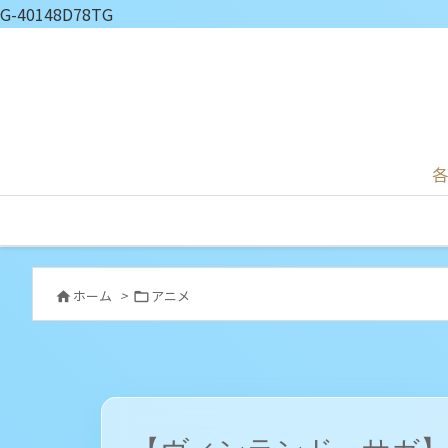
G-40148D78TG
各
ホーム
>
アニメ

