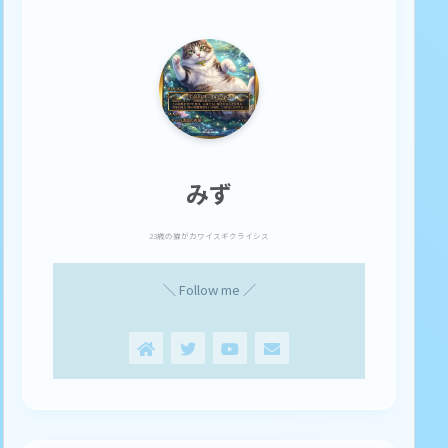
みず
23歳の猫がカワイスギクライシス
＼ Follow me ／