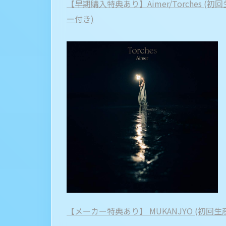
【早期購入特典あり】Aimer/Torches (
ー付き)
【メーカー特典あり】 MUKANJYO (初回生