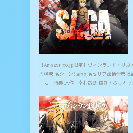
【Amazon.co.jp限定】ヴィンランド・サガ Vol.4
入特典 名シーン&amp;名セリフ絵柄全巻収
ーカー特典 原作・幸村誠氏 描き下ろしキャン