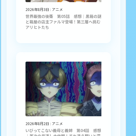
2026年8月3日
:
アニメ
世界最強の後衛 第05話 感想｜黒箱の謎
と箱屋の店主ファルマ登場！第三層へ挑む
アリヒトたち
2026年8月2日
:
アニメ
いびってこない義母と義姉 第04話 感想
｜美冶の恩返し大作戦！すれ違う想いと深