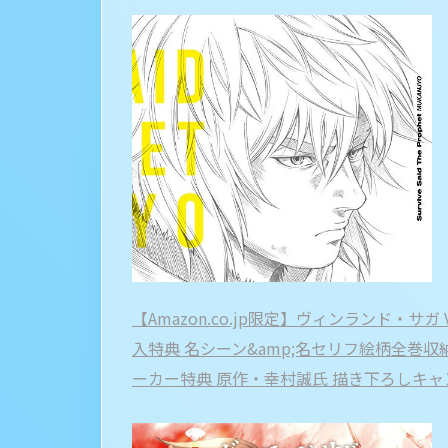
【Amazon.co.jp限定】ヴィンランド・サガ Vol.1
入特典 名シーン&amp;名セリフ絵柄全巻収
ーカー特典 原作・幸村誠氏 描き下ろしキャン