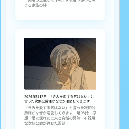
まる家族の絆
2026年8月2日
:
「きみを愛する気はない」と
言った次期公爵様がなぜか溺愛してきます
「きみを愛する気はない」と言った次期公
爵様がなぜか溺愛してきます 第05話 感
想｜雨に濡れた二人と突然の発熱…不器用
な次期公爵が見せた素顔！