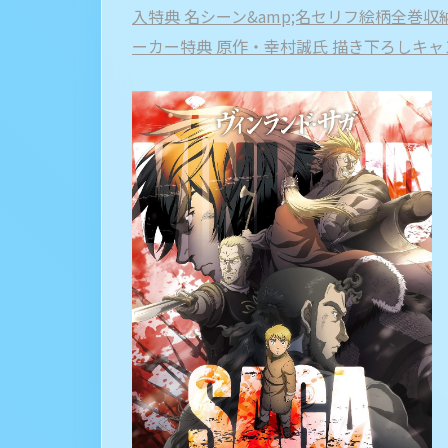
入特典 名シーン&amp;名セリフ絵柄全巻収
ーカー特典 原作・幸村誠氏 描き下ろしキャン