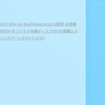
 [Blu-ray Box](Amazon.co.jp限定 全巻購
納BOX+オリジナル特典ディスク付)(全巻購入メ
バスアート(F3サイズ)付)