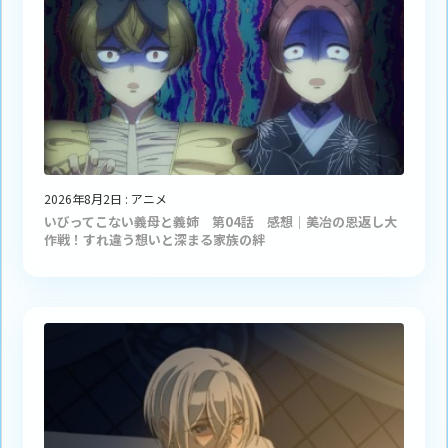
2026年8月2日
:
アニメ
いびってこない義母と義姉 第04話 感想｜美冶の恩返し大
作戦！すれ違う想いと深まる家族の絆