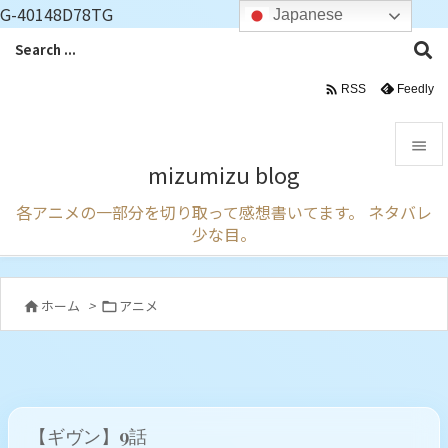
G-40148D78TG
Japanese

Feedly
RSS

mizumizu blog

各アニメの一部分を切り取って感想書いてます。 ネタバレ
メニュ
少な目。

サイド

ホーム
>
アニメ


前へ

次へ

【ギヴン】9話
検索