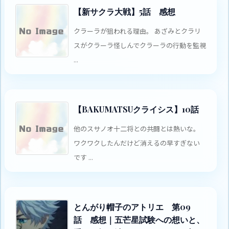
【新サクラ大戦】5話 感想
クラーラが狙われる理由。 あざみとクラリ
スがクラーラ怪しんでクラーラの行動を監視
...
【BAKUMATSUクライシス】10話
他のスサノオ十二将との共闘とは熱いな。
ワクワクしたんだけど消えるの早すぎない
です ...
とんがり帽子のアトリエ 第09
話 感想｜五芒星試験への想いと、