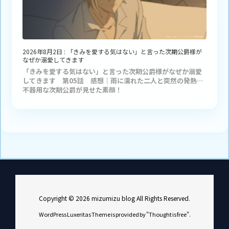
2026年8月2日
:
「きみを愛する気はない」と言った次期公爵様が
なぜか溺愛してきます
「きみを愛する気はない」と言った次期公爵様がなぜか溺愛
してきます 第05話 感想｜雨に濡れた二人と突然の発熱…
不器用な次期公爵が見せた素顔！
Copyright ©
2026
mizumizu blog
All Rights Reserved.
WordPress Luxeritas Theme is provided by "
Thought is free
".