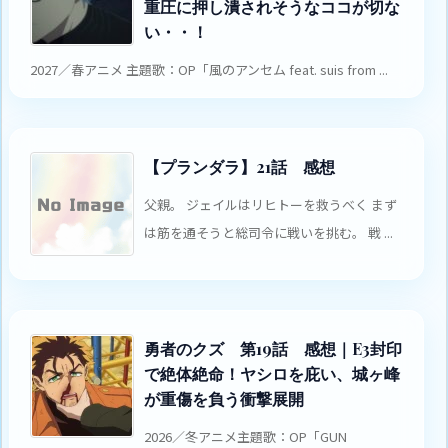
重圧に押し潰されそうなココが切な
い・・！
2027／春アニメ 主題歌：OP「風のアンセム feat. suis from ...
【プランダラ】21話 感想
父親。 ジェイルはリヒトーを救うべく まず
は筋を通そうと総司令に戦いを挑む。 戦 ...
勇者のクズ 第19話 感想｜E3封印
で絶体絶命！ヤシロを庇い、城ヶ峰
が重傷を負う衝撃展開
2026／冬アニメ主題歌：OP「GUN