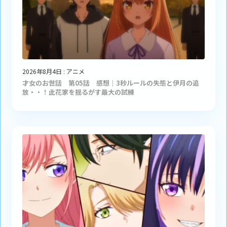
2026年8月4日
:
アニメ
才女のお世話 第05話 感想｜3秒ルールの失態と伊月の追
放・・！此花家を揺るがす最大の試練