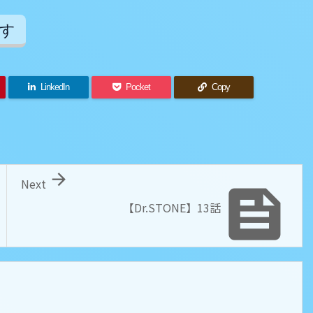
す
LinkedIn
Pocket
Copy

Next

【Dr.STONE】13話