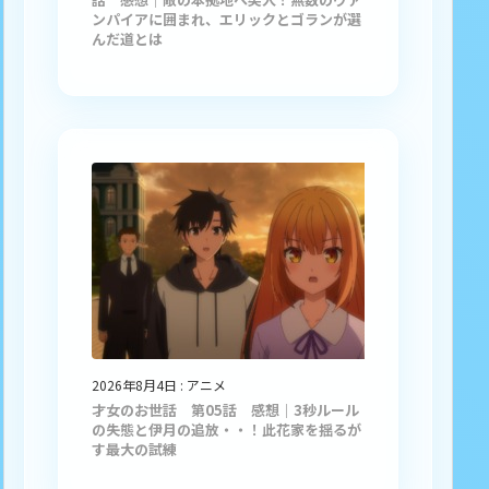
ンパイアに囲まれ、エリックとゴランが選
んだ道とは
2026年8月4日
:
アニメ
才女のお世話 第05話 感想｜3秒ルール
の失態と伊月の追放・・！此花家を揺るが
す最大の試練