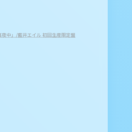
。
真夜中」/藍井エイル 初回生産限定盤