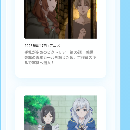
2026年8月7日
:
アニメ
手札が多めのビクトリア 第05話 感想｜
死罪の青年カールを救うため、工作員スキ
ルで牢獄へ潜入！