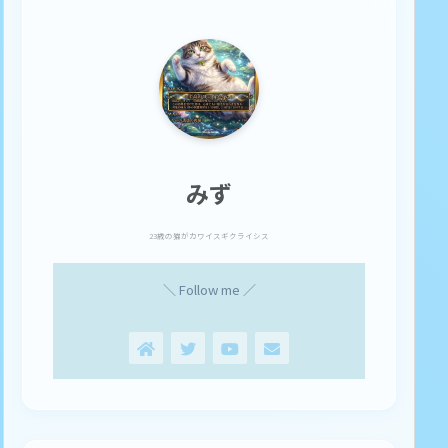
みず
23歳の猫がカワイスギクライシス
＼ Follow me ／