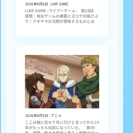
2026年8月6日
:
LIAR GAME
LIAR GAME -ライアーゲーム- 第18話
感想｜自白ゲームの暴露とヨコヤの揺さぶ
り！アキヤマの沈黙が意味するものとは
2026年8月5日
:
アニメ
ここは俺に任せて先に行けと言ってから10
年がたったら伝説になっていた。 第05
話 感想｜敵の本拠地へ突入！無数のヴァ