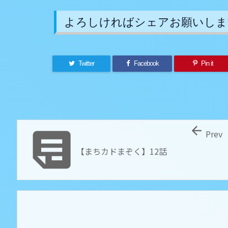
よろしければシェアお願いしま
Twitter
Facebook
Pin it


Prev
【まちカドまぞく】12話