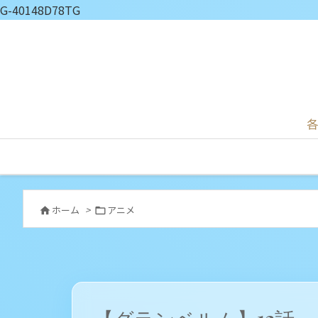
G-40148D78TG
各
ホーム
>
アニメ

