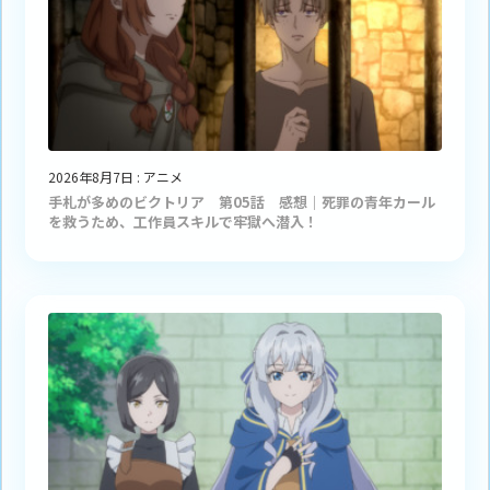
2026年8月7日
:
アニメ
手札が多めのビクトリア 第05話 感想｜死罪の青年カール
を救うため、工作員スキルで牢獄へ潜入！