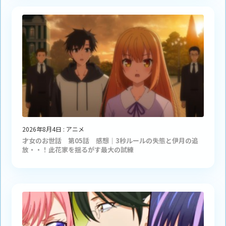
2026年8月4日
:
アニメ
才女のお世話 第05話 感想｜3秒ルールの失態と伊月の追
放・・！此花家を揺るがす最大の試練