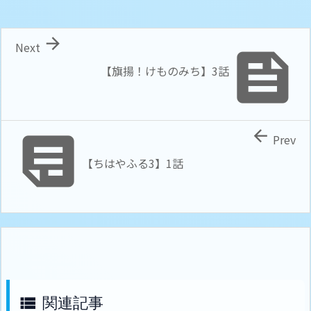

Next

【旗揚！けものみち】3話


Prev
【ちはやふる3】1話
関連記事
