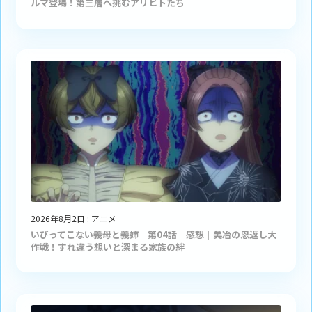
ルマ登場！第三層へ挑むアリヒトたち
2026年8月2日
:
アニメ
いびってこない義母と義姉 第04話 感想｜美冶の恩返し大
作戦！すれ違う想いと深まる家族の絆