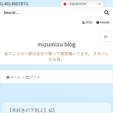
G-40148D78TG
Japanese

Feedly
RSS

mizumizu blog

各アニメの一部分を切り取って感想書いてます。 ネタバレ
メニュ
少な目。

サイド

ホーム
>
アニメ


前へ

次へ

【本好きの下剋上】3話
検索