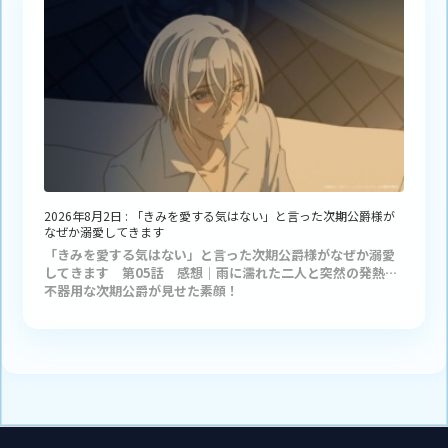
2026年8月2日
:
「きみを愛する気はない」と言った次期公爵様が
なぜか溺愛してきます
「きみを愛する気はない」と言った次期公爵様がなぜか溺愛
してきます 第05話 感想｜雨に濡れた二人と突然の発熱…
不器用な次期公爵が見せた素顔！