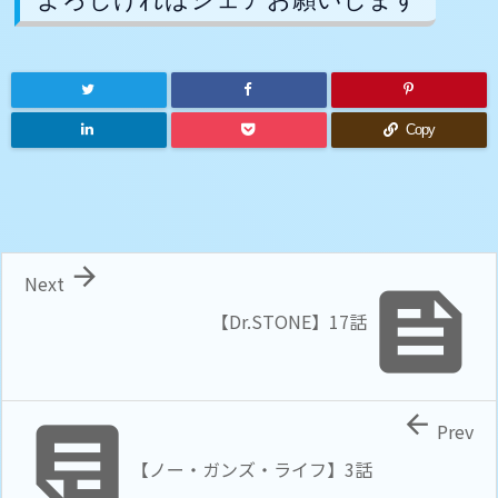
Copy

Next

【Dr.STONE】17話


Prev
【ノー・ガンズ・ライフ】3話