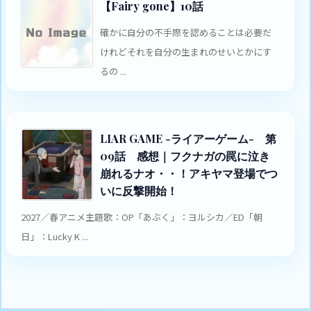
【Fairy gone】10話
確かに自分の不手際を認めることは必要だ
けれどそれを自分の生まれのせいとかにす
るの ...
LIAR GAME -ライアーゲーム- 第
09話 感想｜フクナガの罠に泣き
崩れるナオ・・！アキヤマ登場でつ
いに反撃開始！
2027／春アニメ主題歌：OP「あぶく」：ヨルシカ／ED「朝
日」：Lucky K ...