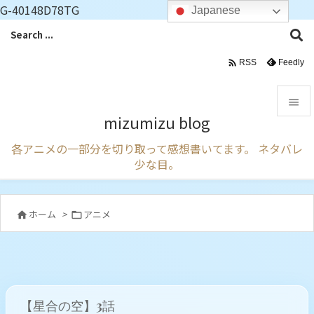
G-40148D78TG
Japanese

Feedly
RSS

mizumizu blog

各アニメの一部分を切り取って感想書いてます。 ネタバレ
メニュ
少な目。

サイド

ホーム
>
アニメ


前へ

次へ

【星合の空】3話
検索