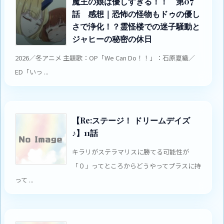
魔王の娘は優しすぎる！！ 第07
話 感想｜恐怖の怪物もドゥの優し
さで浄化！？霊怪楼での迷子騒動と
ジャヒーの秘密の休日
2026／冬アニメ 主題歌：OP「We Can Do！！」：石原夏織／
ED「いっ ...
【Re:ステージ！ ドリームデイズ
♪】11話
キラリがステラマリスに勝てる可能性が
「０」ってところからどうやってプラスに持
って ...