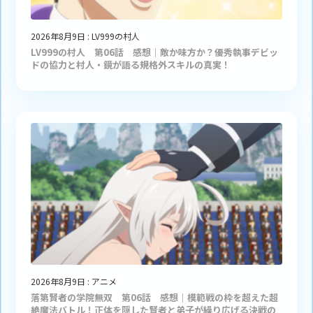
2026年8月9日
:
LV999の村人
LV999の村人 第06話 感想｜敵か味方か？優秀執事デビッ
ドの協力と村人・鏡が語る規格外スキルの真実！
2026年8月9日
:
アニメ
落第賢者の学院無双 第06話 感想｜模範戦の枠を超えた超
絶魔法バトル！正体を隠した賢者と弟子が繰り広げる決戦の