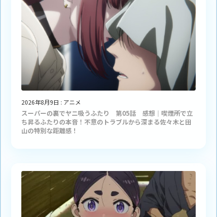
2026年8月9日
:
アニメ
スーパーの裏でヤニ吸うふたり 第05話 感想｜喫煙所で立
ち昇るふたりの本音！不意のトラブルから深まる佐々木と田
山の特別な距離感！