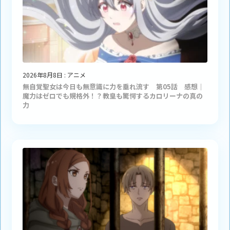
2026年8月8日
:
アニメ
無自覚聖女は今日も無意識に力を垂れ流す 第05話 感想｜
魔力はゼロでも規格外！？教皇も驚愕するカロリーナの真の
力