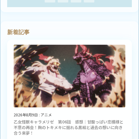
新着記事
2026年8月9日
:
アニメ
乙女怪獣キャラメリゼ 第06話 感想｜甘酸っぱい恋模様と
不意の再会！胸のトキメキに揺れる黒絵と過去の想いに向き
合う来夢！