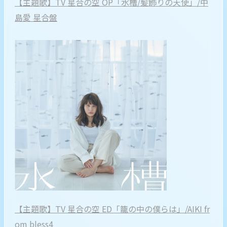
【主題歌】TV 星合の空 OP「水槽/髪飾りの天使」/中
島愛 星合盤
【主題歌】TV 星合の空 ED「籠の中の僕らは」/AIKI fr
om bless4