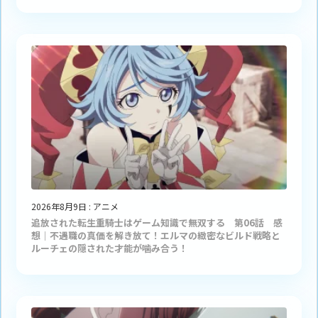
2026年8月9日
:
アニメ
追放された転生重騎士はゲーム知識で無双する 第06話 感
想｜不遇職の真価を解き放て！エルマの緻密なビルド戦略と
ルーチェの隠された才能が噛み合う！