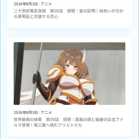
2026年8月3日
:
アニメ
二十世紀電氣目録 第05話 感想｜愛の証明！両思いが分か
る発明品と交錯する恋心
2026年8月3日
:
アニメ
世界最強の後衛 第05話 感想｜黒箱の謎と箱屋の店主ファ
ルマ登場！第三層へ挑むアリヒトたち