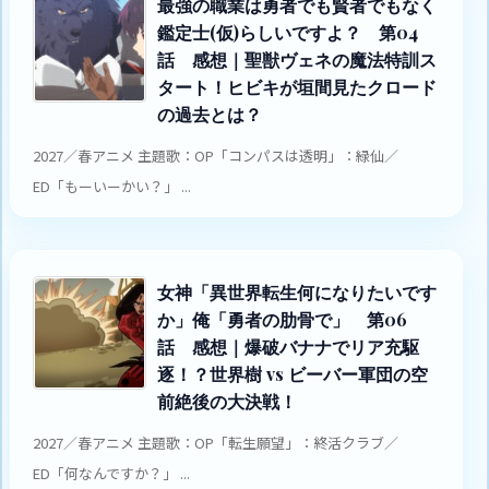
最強の職業は勇者でも賢者でもなく
鑑定士(仮)らしいですよ？ 第04
話 感想｜聖獣ヴェネの魔法特訓ス
タート！ヒビキが垣間見たクロード
の過去とは？
2027／春アニメ 主題歌：OP「コンパスは透明」：緑仙／
ED「もーいーかい？」 ...
女神「異世界転生何になりたいです
か」俺「勇者の肋骨で」 第06
話 感想｜爆破バナナでリア充駆
逐！？世界樹 vs ビーバー軍団の空
前絶後の大決戦！
2027／春アニメ 主題歌：OP「転生願望」：終活クラブ／
ED「何なんですか？」 ...