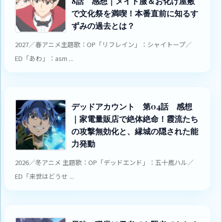
8話 感想｜メイド服＆お化け屋敷
で文化祭を満喫！本番直前に知るす
ずみの過去とは？
2027／春アニメ主題歌：OP「リフレイン」：シャイトープ／
ED「あわ」：asm ...
デッドアカウント 第04話 感想
｜家電量販店で絶体絶命！霞流たち
の攻撃無効化と、縁城の隠された能
力発動
2026／冬アニメ 主題歌：OP「デッドエンド」：五十嵐ハル／
ED「来世はどうせ ...