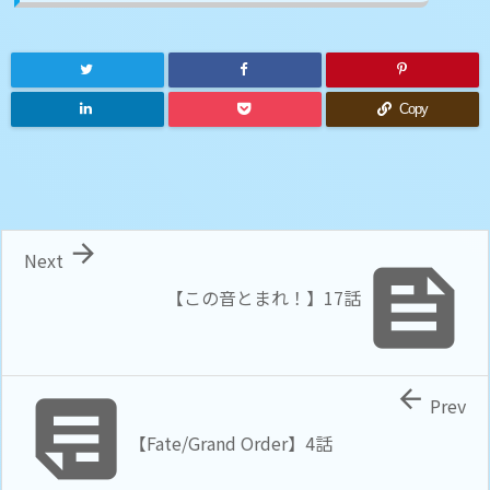
Copy

Next

【この音とまれ！】17話


Prev
【Fate/Grand Order】4話