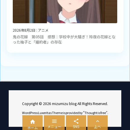
2026年8月2日
:
アニメ
鬼の花嫁 第05話 感想｜学校中が大騒ぎ！玲夜の花嫁とな
った柚子と「婚約者」の存在
Copyright ©
2026
mizumizu blog
All Rights Reserved.
WordPress Luxeritas Theme is provided by "
Thought is free
".




メニュー
SNS
上へ
ホーム