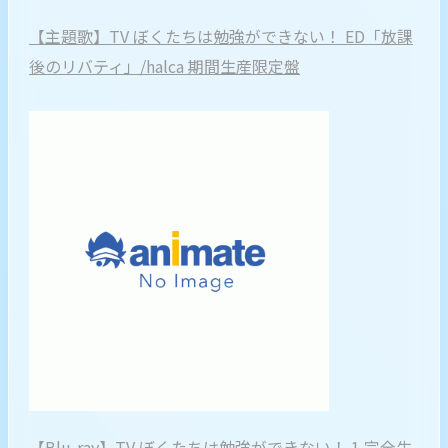
【主題歌】TV ぼくたちは勉強ができない！ ED「放課
後のリバティ」/halca 期間生産限定盤
【Blu-ray】TV ぼくたちは勉強ができない！ 1 完全生