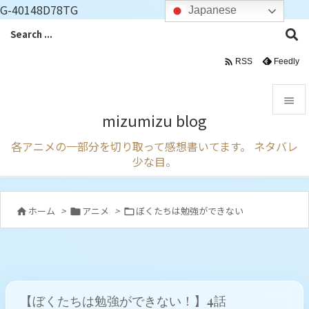
G-40148D78TG
Japanese

Feedly
RSS

mizumizu blog

各アニメの一部分を切り取って感想書いてます。 ネタバレ
メニュ
少な目。

サイド

ホーム
>
アニメ
>
ぼくたちは勉強ができない



前へ

次へ

【ぼくたちは勉強ができない！】4話
検索