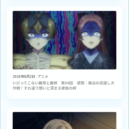
2026年8月2日
:
アニメ
いびってこない義母と義姉 第04話 感想｜美冶の恩返し大
作戦！すれ違う想いと深まる家族の絆