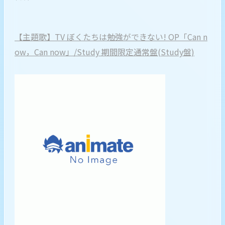
【主題歌】TV ぼくたちは勉強ができない! OP「Can n
ow，Can now」/Study 期間限定通常盤(Study盤)