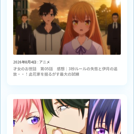
2026年8月4日
:
アニメ
才女のお世話 第05話 感想｜3秒ルールの失態と伊月の追
放・・！此花家を揺るがす最大の試練