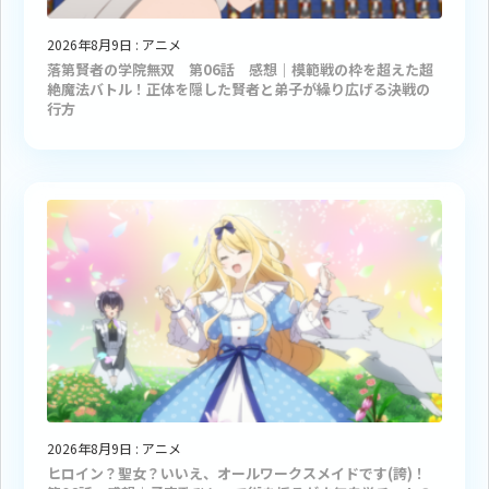
2026年8月9日
:
アニメ
落第賢者の学院無双 第06話 感想｜模範戦の枠を超えた超
絶魔法バトル！正体を隠した賢者と弟子が繰り広げる決戦の
行方
2026年8月9日
:
アニメ
ヒロイン？聖女？いいえ、オールワークスメイドです(誇)！