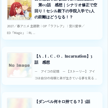
第02話 感想｜シナリオ修正で空
回り！セシル殿下の学院入学で2人
の距離はどうなる！？
2027／春アニメ 主題歌：OP「ラフレア」：宮川愛李／
ED「Magic」：RL ...
【A．I．C．O． Incarnation】3
話 感想
－ アイコの記憶 － 【ストーリー】 アイ
コは自分の母親と弟が生きている夢を見る ...
【ダンベル何キロ持てる？】5話