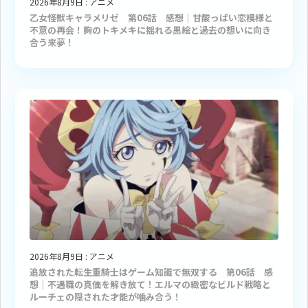
2026年8月9日
:
アニメ
乙女怪獣キャラメリゼ 第06話 感想｜甘酸っぱい恋模様と
不意の再会！胸のトキメキに揺れる黒絵と過去の想いに向き
合う来夢！
2026年8月9日
:
アニメ
追放された転生重騎士はゲーム知識で無双する 第06話 感
想｜不遇職の真価を解き放て！エルマの緻密なビルド戦略と
ルーチェの隠された才能が噛み合う！