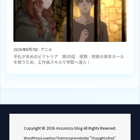
2026年8月7日
:
アニメ
手札が多めのビクトリア 第05話 感想｜死罪の青年カール
を救うため、工作員スキルで牢獄へ潜入！
Copyright ©
2026
mizumizu blog
All Rights Reserved.
WordPress Luxeritas Theme is provided by "
Thought is free
".