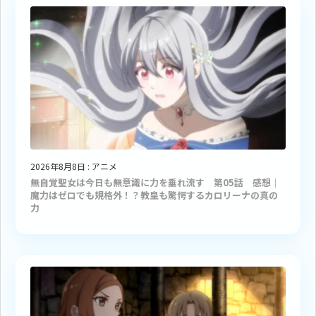
2026年8月8日
:
アニメ
無自覚聖女は今日も無意識に力を垂れ流す 第05話 感想｜
魔力はゼロでも規格外！？教皇も驚愕するカロリーナの真の
力