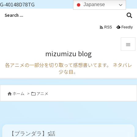
G-40148D78TG
Japanese

Feedly
RSS

mizumizu blog

各アニメの一部分を切り取って感想書いてます。 ネタバレ
メニュ
少な目。

サイド

ホーム
>
アニメ


前へ

次へ

【プランダラ】5話
検索