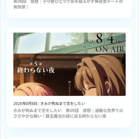
第06話 感想｜子守歌ひとつで街を揺るがす無自覚チートの
爽快感！
2026年8月8日
:
きみが死ぬまで恋をしたい
きみが死ぬまで恋をしたい 第05話 感想｜過酷な世界での
ささやかな願い！蘇生魔法の謎に迫る終わらない夜