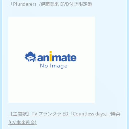
「Plunderer」/伊藤美来 DVD付き限定盤
【主題歌】TV プランダラ ED「Countless days」/陽菜
(CV.本泉莉奈)