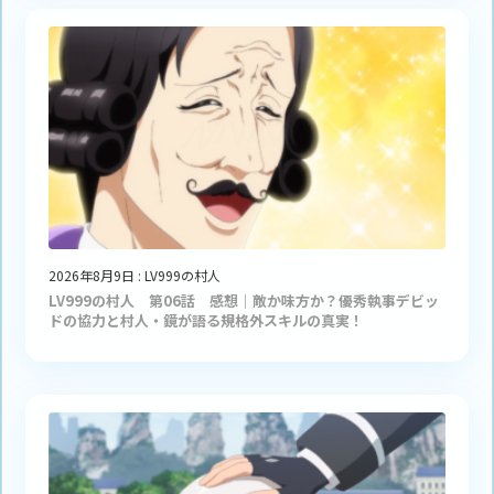
2026年8月9日
:
LV999の村人
LV999の村人 第06話 感想｜敵か味方か？優秀執事デビッ
ドの協力と村人・鏡が語る規格外スキルの真実！