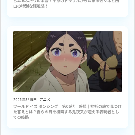
ち昇るふたりの本音！不意のトラブルから深まる佐々木と田
山の特別な距離感！
2026年8月9日
:
アニメ
ワールド イズ ダンシング 第06話 感想｜挫折の底で見つけ
た答えとは？自らの舞を模索する鬼夜叉が迎える表現者とし
ての岐路