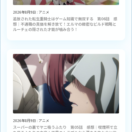
2026年8月9日
:
アニメ
追放された転生重騎士はゲーム知識で無双する 第06話 感
想｜不遇職の真価を解き放て！エルマの緻密なビルド戦略と
ルーチェの隠された才能が噛み合う！
2026年8月9日
:
アニメ
スーパーの裏でヤニ吸うふたり 第05話 感想｜喫煙所で立