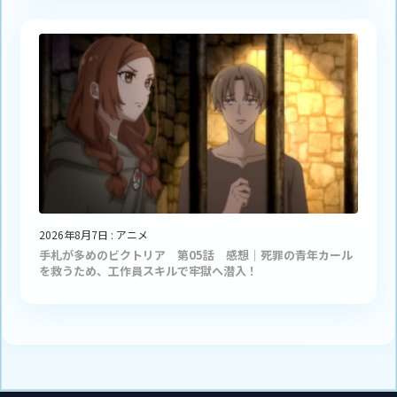
2026年8月7日
:
アニメ
手札が多めのビクトリア 第05話 感想｜死罪の青年カール
を救うため、工作員スキルで牢獄へ潜入！