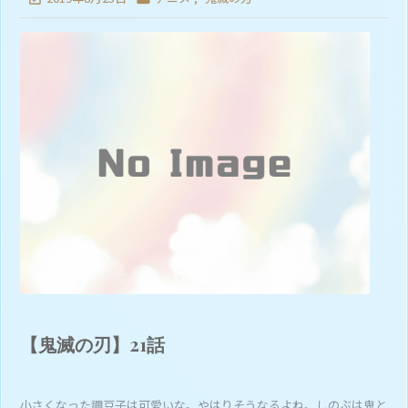
【鬼滅の刃】21話
小さくなった禰豆子は可愛いな。やはりそうなるよね。しのぶは鬼と