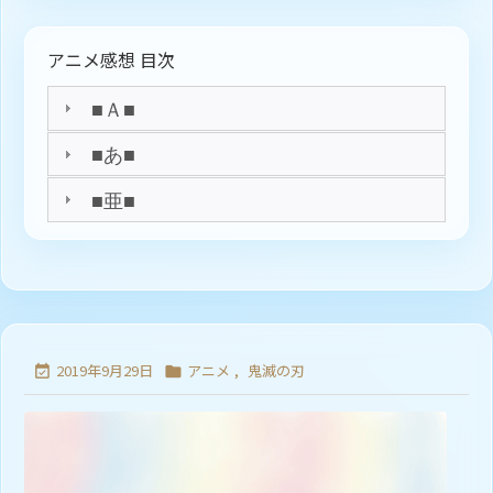
アニメ感想 目次
■Ａ■
■あ■
■亜■
2019年9月29日
アニメ
,
鬼滅の刃

