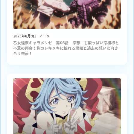
2026年8月9日
:
アニメ
乙女怪獣キャラメリゼ 第06話 感想｜甘酸っぱい恋模様と
不意の再会！胸のトキメキに揺れる黒絵と過去の想いに向き
合う来夢！