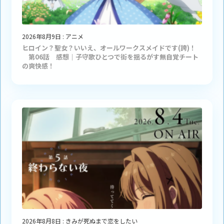
2026年8月9日
:
アニメ
ヒロイン？聖女？いいえ、オールワークスメイドです(誇)！
第06話 感想｜子守歌ひとつで街を揺るがす無自覚チート
の爽快感！
2026年8月8日
:
きみが死ぬまで恋をしたい