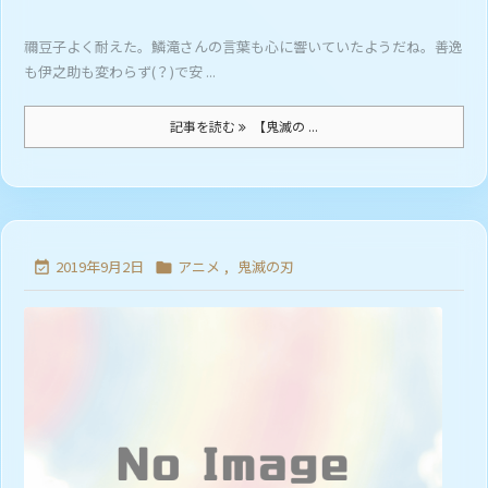
禰豆子よく耐えた。鱗滝さんの言葉も心に響いていたようだね。善逸
も伊之助も変わらず(？)で安 ...
記事を読む
【鬼滅の ...
2019年9月2日
アニメ
,
鬼滅の刃

