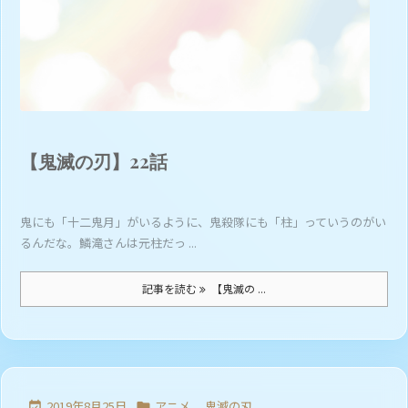
【鬼滅の刃】22話
鬼にも「十二鬼月」がいるように、鬼殺隊にも「柱」っていうのがい
るんだな。鱗滝さんは元柱だっ ...
記事を読む
【鬼滅の ...
2019年8月25日
アニメ
,
鬼滅の刃

