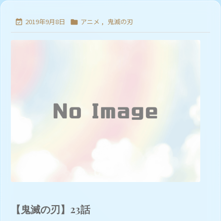
2019年9月8日
アニメ
,
鬼滅の刃


【鬼滅の刃】23話