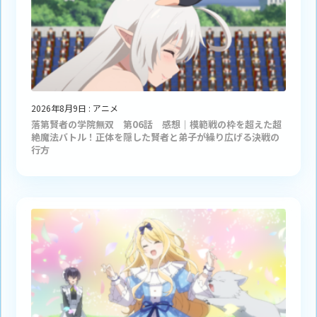
2026年8月9日
:
アニメ
落第賢者の学院無双 第06話 感想｜模範戦の枠を超えた超
絶魔法バトル！正体を隠した賢者と弟子が繰り広げる決戦の
行方