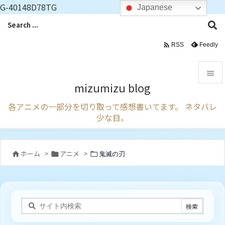
G-40148D78TG
Japanese

Feedly
RSS

mizumizu blog

各アニメの一部分を切り取って感想書いてます。 ネタバレ
メニュ
少な目。

サイド

ホーム
>
アニメ
>
鬼滅の刃



前へ

次へ

検索