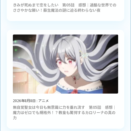
きみが死ぬまで恋をしたい 第05話 感想｜過酷な世界での
ささやかな願い！蘇生魔法の謎に迫る終わらない夜
2026年8月8日
:
アニメ
無自覚聖女は今日も無意識に力を垂れ流す 第05話 感想｜
魔力はゼロでも規格外！？教皇も驚愕するカロリーナの真の
力