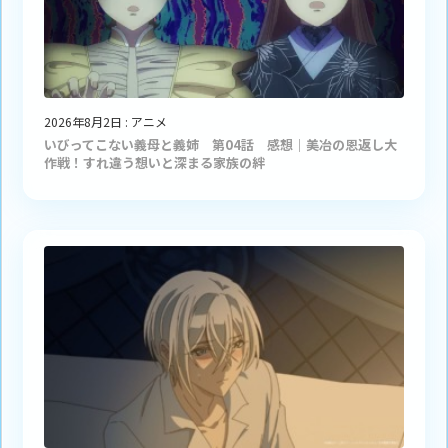
2026年8月2日
:
アニメ
いびってこない義母と義姉 第04話 感想｜美冶の恩返し大
作戦！すれ違う想いと深まる家族の絆