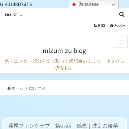
G-40148D78TG
Japanese

Feedly
RSS

mizumizu blog

各アニメの一部分を切り取って感想書いてます。 ネタバレ
メニュ
少な目。

サイド

ホーム
>
アニメ


前へ

次へ

霧尾ファンクラブ 第07話 感想｜波乱の修学
検索