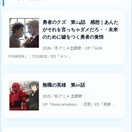
勇者のクズ 第24話 感想｜あんた
がそれを言っちゃダメだろ・・未来
のために嘘をつく勇者の覚悟
2026／冬アニメ主題歌：OP「GUN
POWDER」：TOOBOE／ED「メン ...
無職の英雄 第10話
2025／秋アニメ 主題歌：
OP「Reincarnation」：花耶／ED「奇跡 ...