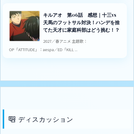
キルアオ 第06話 感想｜十三vs
天馬のフットサル対決！ハンデを捨
てた天才に家庭科部はどう挑む！？
2027／春アニメ 主題歌：
OP「ATTITUDE」：aespa／ED「KILL ...
ディスカッション