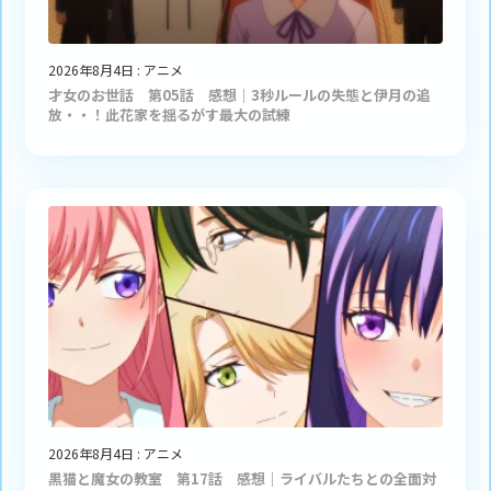
2026年8月4日
:
アニメ
才女のお世話 第05話 感想｜3秒ルールの失態と伊月の追
放・・！此花家を揺るがす最大の試練
2026年8月4日
:
アニメ
黒猫と魔女の教室 第17話 感想｜ライバルたちとの全面対