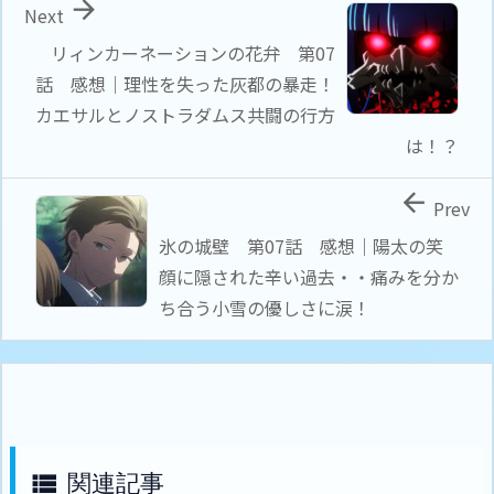

Next
リィンカーネーションの花弁 第07
話 感想｜理性を失った灰都の暴走！
カエサルとノストラダムス共闘の行方
は！？

Prev
氷の城壁 第07話 感想｜陽太の笑
顔に隠された辛い過去・・痛みを分か
ち合う小雪の優しさに涙！
関連記事
