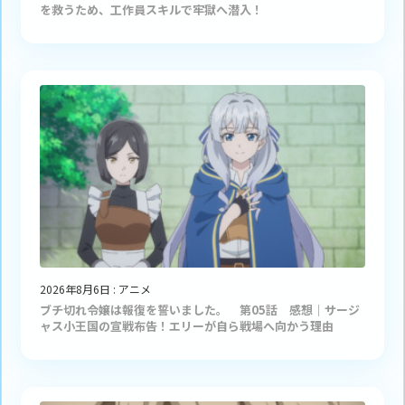
を救うため、工作員スキルで牢獄へ潜入！
2026年8月6日
:
アニメ
ブチ切れ令嬢は報復を誓いました。 第05話 感想｜サージ
ャス小王国の宣戦布告！エリーが自ら戦場へ向かう理由