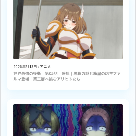
2026年8月3日
:
アニメ
世界最強の後衛 第05話 感想｜黒箱の謎と箱屋の店主ファ
ルマ登場！第三層へ挑むアリヒトたち