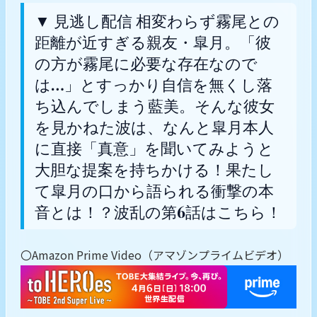
▼ 見逃し配信 相変わらず霧尾との
距離が近すぎる親友・皐月。「彼
の方が霧尾に必要な存在なので
は…」とすっかり自信を無くし落
ち込んでしまう藍美。そんな彼女
を見かねた波は、なんと皐月本人
に直接「真意」を聞いてみようと
大胆な提案を持ちかける！果たし
て皐月の口から語られる衝撃の本
音とは！？波乱の第6話はこちら！
〇Amazon Prime Video（アマゾンプライムビデオ）