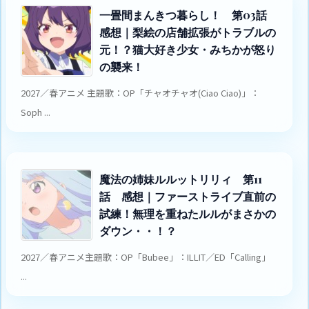
一畳間まんきつ暮らし！ 第03話
感想｜梨絵の店舗拡張がトラブルの
元！？猫大好き少女・みちかが怒り
の襲来！
2027／春アニメ 主題歌：OP「チャオチャオ(Ciao Ciao)」：
Soph ...
魔法の姉妹ルルットリリィ 第11
話 感想｜ファーストライブ直前の
試練！無理を重ねたルルがまさかの
ダウン・・！？
2027／春アニメ主題歌：OP「Bubee」：ILLIT／ED「Calling」
...