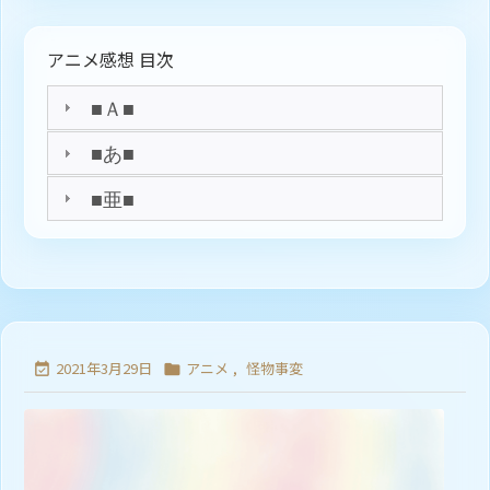
アニメ感想 目次
■Ａ■
■あ■
■亜■
2021年3月29日
アニメ
,
怪物事変

