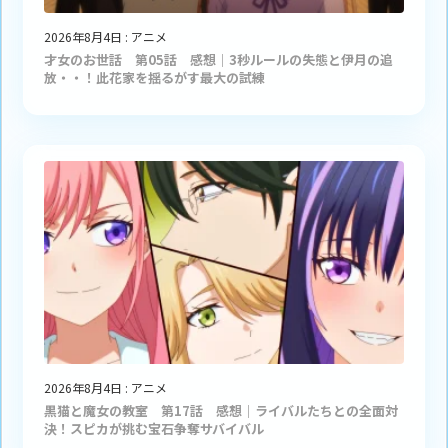
2026年8月4日
:
アニメ
才女のお世話 第05話 感想｜3秒ルールの失態と伊月の追
放・・！此花家を揺るがす最大の試練
2026年8月4日
:
アニメ
黒猫と魔女の教室 第17話 感想｜ライバルたちとの全面対
決！スピカが挑む宝石争奪サバイバル