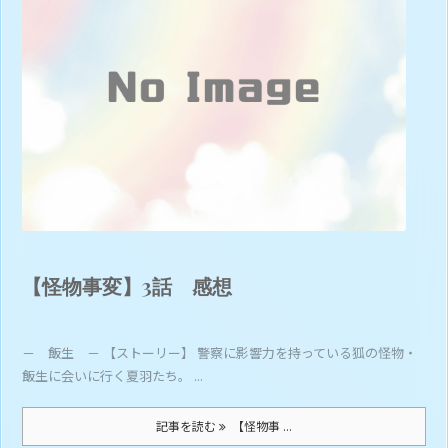
【怪物事変】3話 感想
－ 飯生 － 【ストーリー】 警察に影響力を持っている狐の怪物・
飯生に会いに行く夏羽たち。 ...
記事を読む
【怪物事 ...