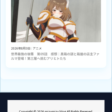
2026年8月3日
:
アニメ
世界最強の後衛 第05話 感想｜黒箱の謎と箱屋の店主ファ
ルマ登場！第三層へ挑むアリヒトたち
Copyright ©
2026
mizumizu blog
All Rights Reserved.