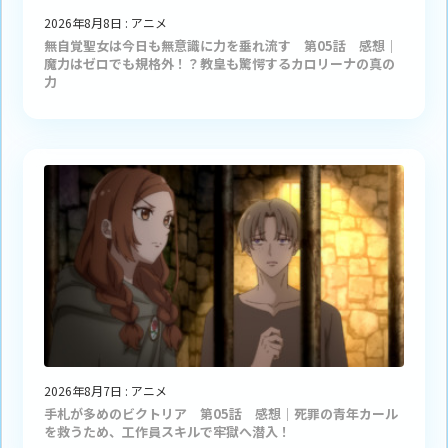
2026年8月8日
:
アニメ
無自覚聖女は今日も無意識に力を垂れ流す 第05話 感想｜
魔力はゼロでも規格外！？教皇も驚愕するカロリーナの真の
力
2026年8月7日
:
アニメ
手札が多めのビクトリア 第05話 感想｜死罪の青年カール
を救うため、工作員スキルで牢獄へ潜入！