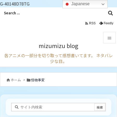
G-40148D78TG
Japanese

Feedly
RSS

mizumizu blog

各アニメの一部分を切り取って感想書いてます。 ネタバレ
メニュ
少な目。

サイド

ホーム
>
怪物事変


前へ

次へ

検索