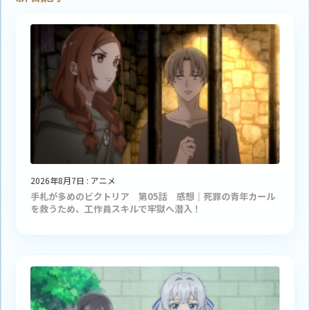
2026年8月7日
:
アニメ
手札が多めのビクトリア 第05話 感想｜死罪の青年カール
を救うため、工作員スキルで牢獄へ潜入！