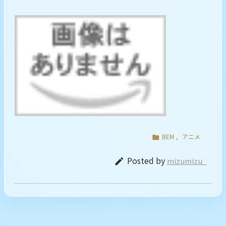
BEM
,
アニメ

Posted by
mizumizu_
