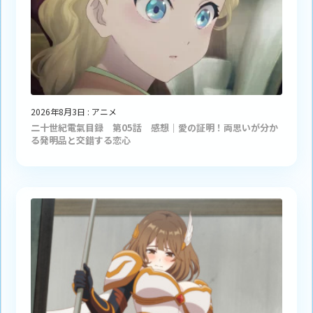
2026年8月3日
:
アニメ
二十世紀電氣目録 第05話 感想｜愛の証明！両思いが分か
る発明品と交錯する恋心