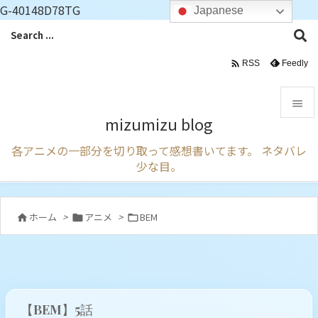
G-40148D78TG
Japanese

Feedly
RSS

mizumizu blog

各アニメの一部分を切り取って感想書いてます。 ネタバレ
メニュ
少な目。

サイド

ホーム
>
アニメ
>
BEM



前へ

次へ

【BEM】5話
検索