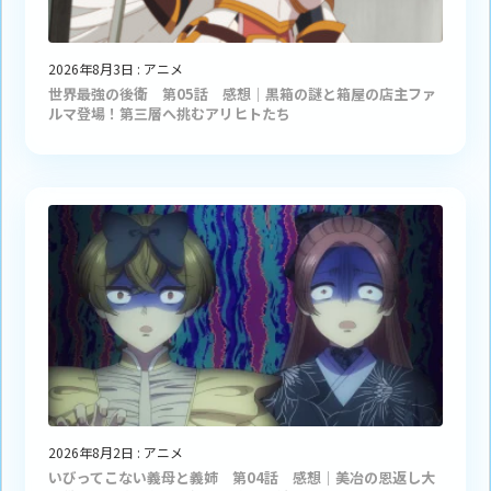
2026年8月3日
:
アニメ
世界最強の後衛 第05話 感想｜黒箱の謎と箱屋の店主ファ
ルマ登場！第三層へ挑むアリヒトたち
2026年8月2日
:
アニメ
いびってこない義母と義姉 第04話 感想｜美冶の恩返し大