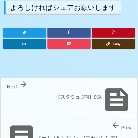
よろしければシェアお願いします
Copy

Next

【スタミュ 3期】9話


Prev
【ナカノヒトゲノム【実況中】】8話