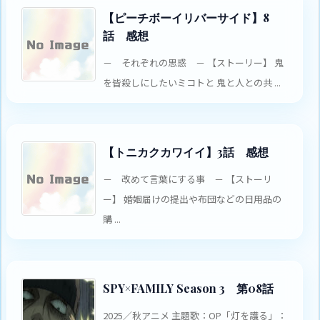
【ピーチボーイリバーサイド】8
話 感想
－ それぞれの思惑 － 【ストーリー】 鬼
を皆殺しにしたいミコトと 鬼と人との共 ...
【トニカクカワイイ】3話 感想
－ 改めて言葉にする事 － 【ストーリ
ー】 婚姻届けの提出や布団などの日用品の
購 ...
SPY×FAMILY Season 3 第08話
2025／秋アニメ 主題歌：OP「灯を護る」：