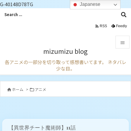
G-40148D78TG
Japanese

Feedly
RSS

mizumizu blog

各アニメの一部分を切り取って感想書いてます。 ネタバレ
メニュ
少な目。

サイド

ホーム
>
アニメ


前へ

次へ

【異世界チート魔術師】11話
検索