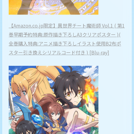
【Amazon.co.jp限定】異世界チート魔術師 Vol.1 ( 第1
巻早期予約特典:原作描き下ろしA3クリアポスター )(
全巻購入特典:アニメ描き下ろしイラスト使用B2布ポ
スター引き換えシリアルコード付き ) [Blu-ray]