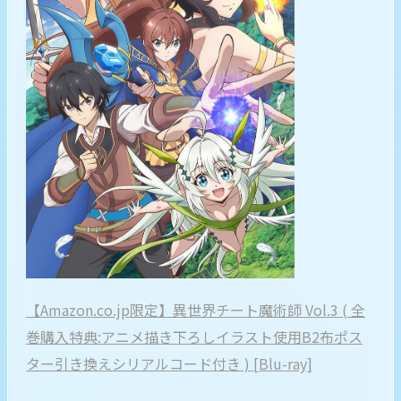
【Amazon.co.jp限定】異世界チート魔術師 Vol.3 ( 全
巻購入特典:アニメ描き下ろしイラスト使用B2布ポス
ター引き換えシリアルコード付き ) [Blu-ray]