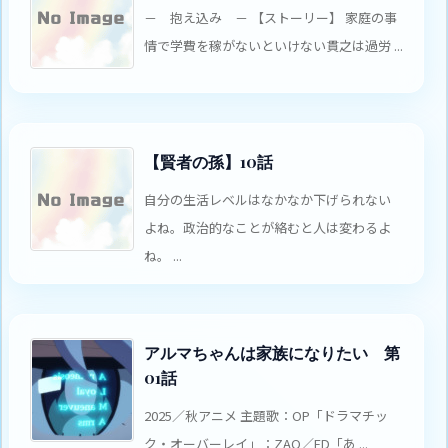
－ 抱え込み － 【ストーリー】 家庭の事
情で学費を稼がないといけない貫之は過労 ...
【賢者の孫】10話
自分の生活レベルはなかなか下げられない
よね。政治的なことが絡むと人は変わるよ
ね。 ...
アルマちゃんは家族になりたい 第
01話
2025／秋アニメ 主題歌：OP「ドラマチッ
ク・オーバーレイ」：ZAQ／ED「あ ...