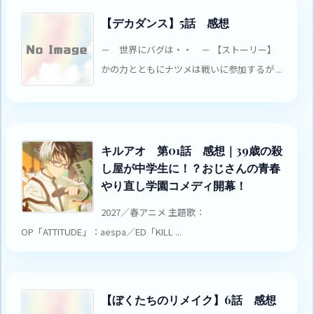
【デカダンス】5話 感想
－ 世界にバグは・・ － 【ストーリー】
かの力とともにナツメは戦いに参加するが ...
キルアオ 第01話 感想｜39歳の殺
し屋が中学生に！？おじさんの青春
やり直し学園コメディ開幕！
2027／春アニメ 主題歌：
OP「ATTITUDE」：aespa／ED「KILL ...
【ぼくたちのリメイク】6話 感想