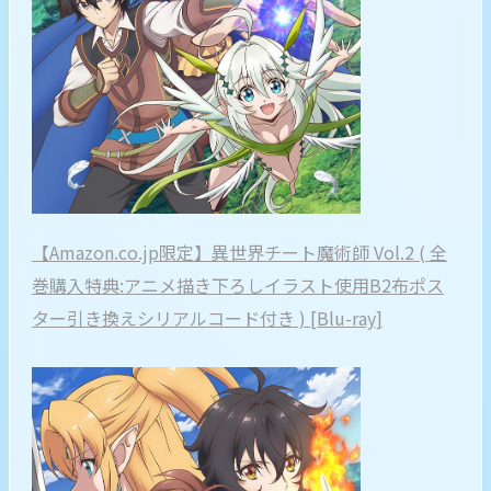
【Amazon.co.jp限定】異世界チート魔術師 Vol.2 ( 全
巻購入特典:アニメ描き下ろしイラスト使用B2布ポス
ター引き換えシリアルコード付き ) [Blu-ray]