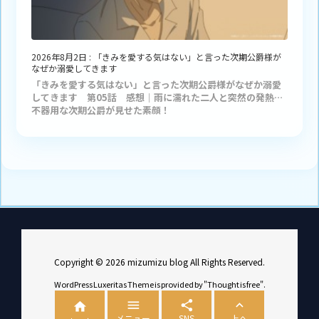
2026年8月2日
:
「きみを愛する気はない」と言った次期公爵様が
なぜか溺愛してきます
「きみを愛する気はない」と言った次期公爵様がなぜか溺愛
してきます 第05話 感想｜雨に濡れた二人と突然の発熱…
不器用な次期公爵が見せた素顔！
Copyright ©
2026
mizumizu blog
All Rights Reserved.
WordPress Luxeritas Theme is provided by "
Thought is free
".




メニュー
SNS
上へ