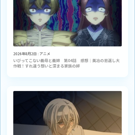
2026年8月2日
:
アニメ
いびってこない義母と義姉 第04話 感想｜美冶の恩返し大
作戦！すれ違う想いと深まる家族の絆