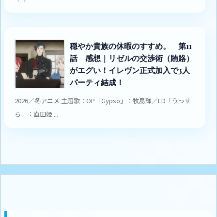
穏やか貴族の休暇のすすめ。 第11
話 感想｜リゼルの交渉術（賄賂）
がエグい！イレヴン正式加入で3人
パーティ結成！
2026／冬アニメ 主題歌：OP「Gypso」：牧島輝／ED「うっす
ら」：直田姫 ...