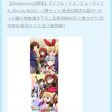
【Amazon.co.jp限定】ライフル・イズ・ビューティフ
ル Blu-ray BOX(1・2巻セット/発売日順次お届け) (セ
ット購入特典:描き下ろし全巻収納BOX(小倉ひかり/渋
沢泉水/姪浜エリカ/五十嵐雪緒))