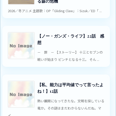
る森の危機
2026／冬アニメ 主題歌：OP「Gliding Claw」：Sizuk／ED「 ...
【ノー・ガンズ・ライフ】22話 感
想
－ 罪 － 【ストーリー】 十三とセブンの
戦いが始まり ピンチとなる十三。 そん ...
【私、能力は平均値でって言ったよ
ね！】12話
熱い展開になってきたな。文明を探している
竜か。その謎はまだわからないんだね。マ
イ ...