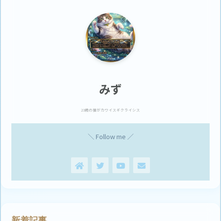
みず
23歳の猫がカワイスギクライシス
＼ Follow me ／
新着記事