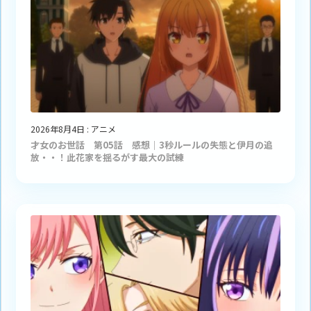
2026年8月4日
:
アニメ
才女のお世話 第05話 感想｜3秒ルールの失態と伊月の追
放・・！此花家を揺るがす最大の試練