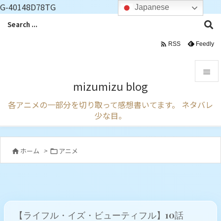
G-40148D78TG
Japanese

Feedly
RSS

mizumizu blog

各アニメの一部分を切り取って感想書いてます。 ネタバレ
メニュ
少な目。

サイド

ホーム
>
アニメ


前へ

次へ

【ライフル・イズ・ビューティフル】10話
検索