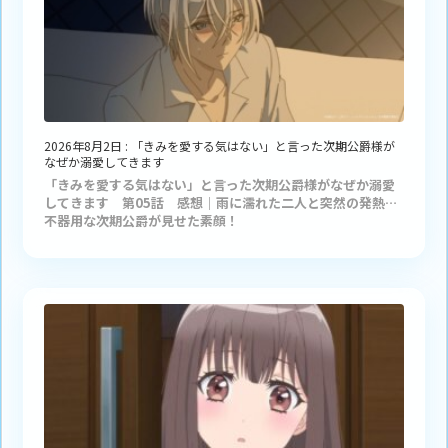
2026年8月2日
:
「きみを愛する気はない」と言った次期公爵様が
なぜか溺愛してきます
「きみを愛する気はない」と言った次期公爵様がなぜか溺愛
してきます 第05話 感想｜雨に濡れた二人と突然の発熱…
不器用な次期公爵が見せた素顔！