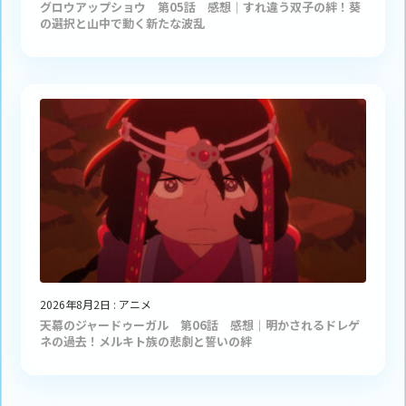
グロウアップショウ 第05話 感想｜すれ違う双子の絆！葵
の選択と山中で動く新たな波乱
2026年8月2日
:
アニメ
天幕のジャードゥーガル 第06話 感想｜明かされるドレゲ
ネの過去！メルキト族の悲劇と誓いの絆