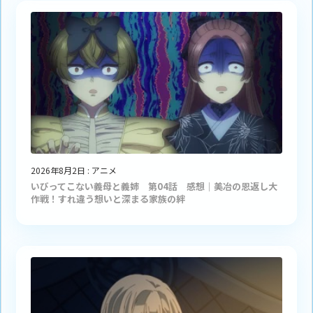
2026年8月2日
:
アニメ
いびってこない義母と義姉 第04話 感想｜美冶の恩返し大
作戦！すれ違う想いと深まる家族の絆