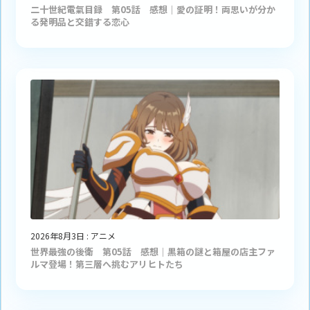
二十世紀電氣目録 第05話 感想｜愛の証明！両思いが分か
る発明品と交錯する恋心
2026年8月3日
:
アニメ
世界最強の後衛 第05話 感想｜黒箱の謎と箱屋の店主ファ
ルマ登場！第三層へ挑むアリヒトたち