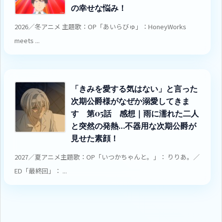
の幸せな悩み！
2026／冬アニメ 主題歌：OP「あいらびゅ」：HoneyWorks
meets ...
「きみを愛する気はない」と言った
次期公爵様がなぜか溺愛してきま
す 第05話 感想｜雨に濡れた二人
と突然の発熱…不器用な次期公爵が
見せた素顔！
2027／夏アニメ主題歌：OP「いつかちゃんと。」： りりあ。／
ED「最終回」： ...