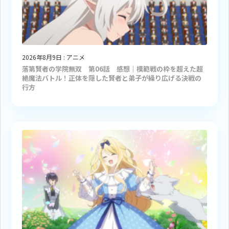
2026年8月9日
:
アニメ
落第賢者の学院無双 第06話 感想｜模範戦の枠を超えた超
絶魔法バトル！正体を隠した賢者と弟子が繰り広げる決戦の
行方