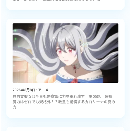
2026年8月8日
:
アニメ
無自覚聖女は今日も無意識に力を垂れ流す 第05話 感想｜
魔力はゼロでも規格外！？教皇も驚愕するカロリーナの真の
力