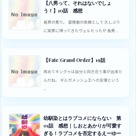
【八男って、それはないでしょ
う！】10話 感想
長男の焦り。 冒険者の依頼として 久しぶり
に実家に帰ってきたヴェルだったが 長男 ...
【Fate/Grand Order】19話
改めてキングゥは自分と向き合う事が出来た
んだね。 ギルガメッシュ王への友情という
...
幼馴染とはラブコメにならない 第
01話 感想｜しおとあかりが可愛す
ぎる！ラブコメを否定するえーゆー