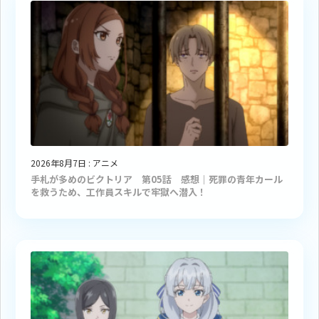
2026年8月7日
:
アニメ
手札が多めのビクトリア 第05話 感想｜死罪の青年カール
を救うため、工作員スキルで牢獄へ潜入！