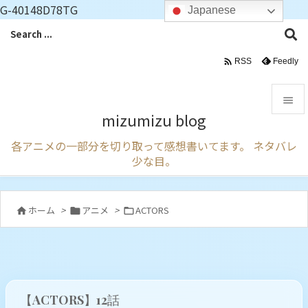
G-40148D78TG
Japanese

Feedly
RSS

mizumizu blog

各アニメの一部分を切り取って感想書いてます。 ネタバレ
メニュ
少な目。

サイド

ホーム
>
アニメ
>
ACTORS



前へ

次へ

【ACTORS】12話
検索