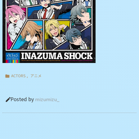
ACTORS
,
アニメ

Posted by
mizumizu_
