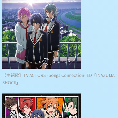
【主題歌】TV ACTORS -Songs Connection- ED「INAZUMA
SHOCK」