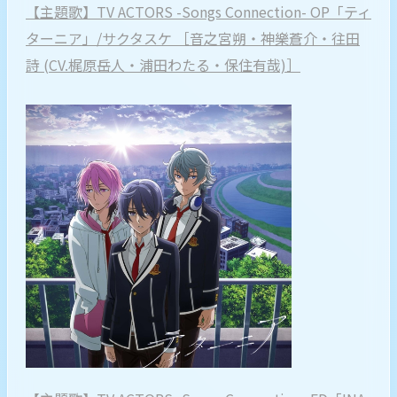
【主題歌】TV ACTORS -Songs Connection- OP「ティ
ターニア」/サクタスケ ［音之宮朔・神樂蒼介・往田
詩 (CV.梶原岳人・浦田わたる・保住有哉)］