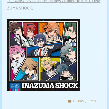
【主題歌】TV ACTORS -Songs Connection- ED「INA
ZUMA SHOCK」
ACTORS
,
アニメ
