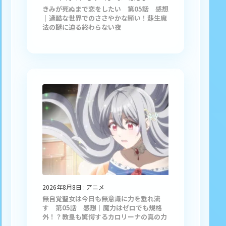
きみが死ぬまで恋をしたい 第05話 感想
｜過酷な世界でのささやかな願い！蘇生魔
法の謎に迫る終わらない夜
2026年8月8日
:
アニメ
無自覚聖女は今日も無意識に力を垂れ流
す 第05話 感想｜魔力はゼロでも規格
外！？教皇も驚愕するカロリーナの真の力