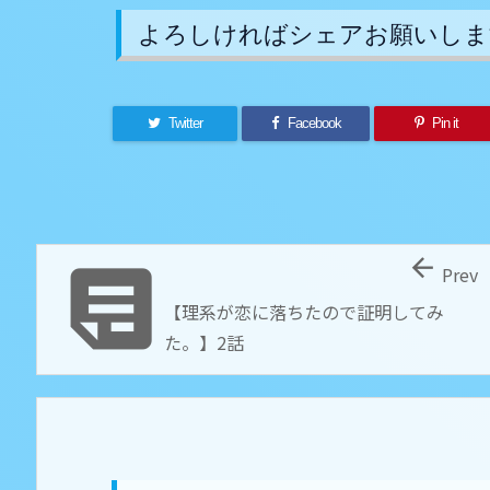
よろしければシェアお願いしま
Twitter
Facebook
Pin it


Prev
【理系が恋に落ちたので証明してみ
た。】2話