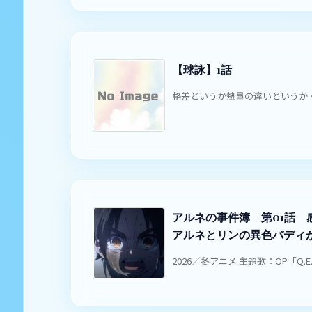
【球詠】1話
格差というか熱量の違いというか・・
アルネの事件簿 第01話
アルネとリンの異色バディ
2026／冬アニメ 主題歌：OP「Q.E.