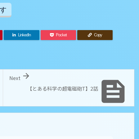
す
LinkedIn
Pocket
Copy

Next

【とある科学の超電磁砲T】2話