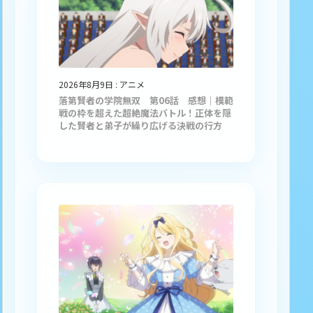
2026年8月9日
:
アニメ
落第賢者の学院無双 第06話 感想｜模範
戦の枠を超えた超絶魔法バトル！正体を隠
した賢者と弟子が繰り広げる決戦の行方