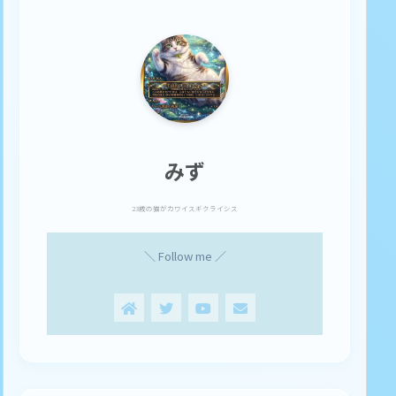
みず
23歳の猫がカワイスギクライシス
＼ Follow me ／