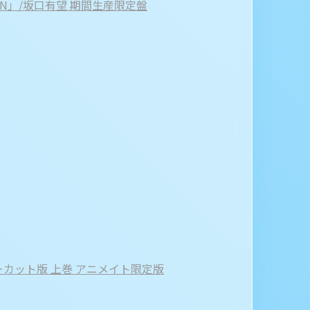
ON」/坂口有望 期間生産限定盤
ノーカット版 上巻 アニメイト限定版