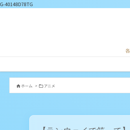
G-40148D78TG
各
ホーム
>
アニメ

