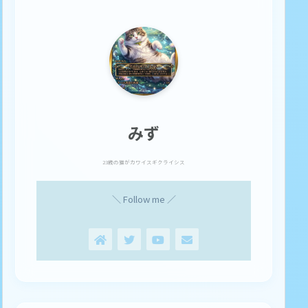
みず
23歳の猫がカワイスギクライシス
＼ Follow me ／