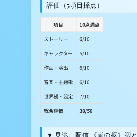
評価（5項目採点）
項目
10点満点
ストーリー
6/10
キャラクター
5/10
作画・演出
6/10
音楽・主題歌
6/10
世界観・設定
7/10
総合評価
30/50
▼ 見逃し配信 《嵐の枢》