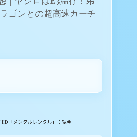
想｜ヤシロはE3温存！弟
ラゴンとの超高速カーチ
OE／ED「メンタルレンタル」：紫今