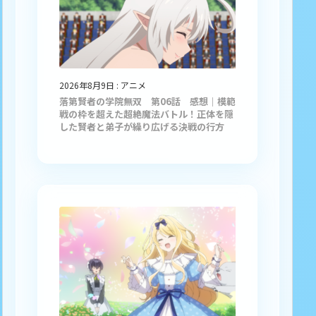
2026年8月9日
:
アニメ
落第賢者の学院無双 第06話 感想｜模範
戦の枠を超えた超絶魔法バトル！正体を隠
した賢者と弟子が繰り広げる決戦の行方