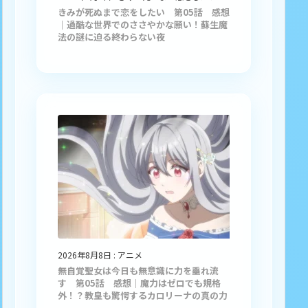
きみが死ぬまで恋をしたい 第05話 感想
｜過酷な世界でのささやかな願い！蘇生魔
法の謎に迫る終わらない夜
2026年8月8日
:
アニメ
無自覚聖女は今日も無意識に力を垂れ流
す 第05話 感想｜魔力はゼロでも規格
外！？教皇も驚愕するカロリーナの真の力