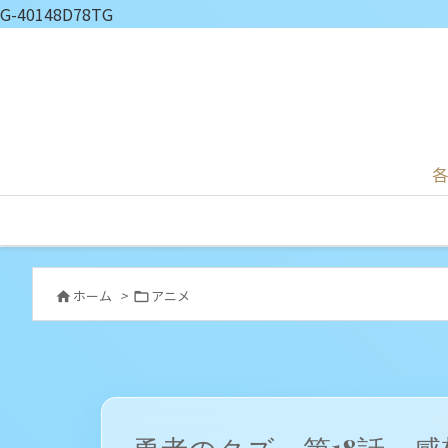
G-40148D78TG
各
ホーム
>
アニメ

