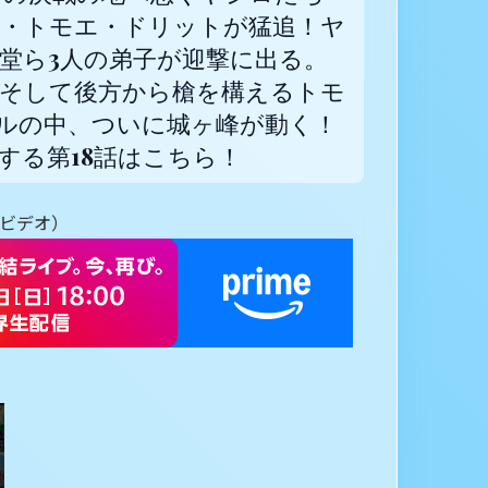
・トモエ・ドリットが猛追！ヤ
印堂ら3人の弟子が迎撃に出る。
そして後方から槍を構えるトモ
ルの中、ついに城ヶ峰が動く！
する第18話はこちら！
イムビデオ）