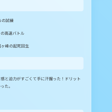
ちの試練
との高速バトル
城ヶ峰の起死回生
ド感と迫力がすごくて手に汗握った！ドリット
かった。