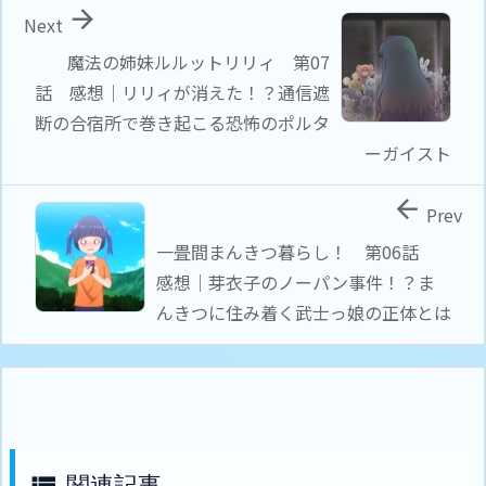

Next
魔法の姉妹ルルットリリィ 第07
話 感想｜リリィが消えた！？通信遮
断の合宿所で巻き起こる恐怖のポルタ
ーガイスト

Prev
一畳間まんきつ暮らし！ 第06話
感想｜芽衣子のノーパン事件！？ま
んきつに住み着く武士っ娘の正体とは
関連記事
