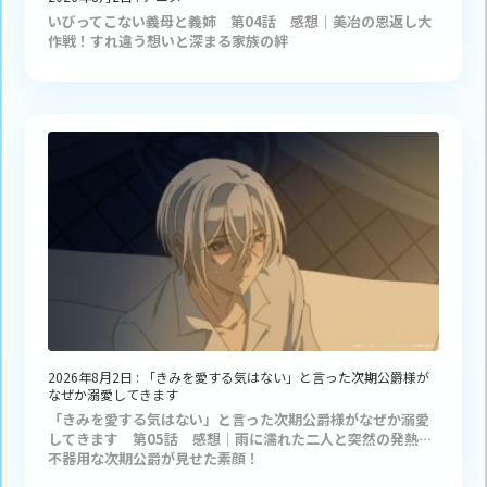
いびってこない義母と義姉 第04話 感想｜美冶の恩返し大
作戦！すれ違う想いと深まる家族の絆
2026年8月2日
:
「きみを愛する気はない」と言った次期公爵様が
なぜか溺愛してきます
「きみを愛する気はない」と言った次期公爵様がなぜか溺愛
してきます 第05話 感想｜雨に濡れた二人と突然の発熱…
不器用な次期公爵が見せた素顔！