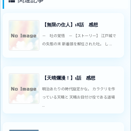
【無限の住人】18話 感想
－ 吐の覚悟 － 【ストーリー】 江戸城で
の失態の末 新番頭を解任された吐。 し ...
【天晴爛漫！】1話 感想
明治あたりの時代設定かな。 カラクリを作
っている天晴と 天晴お目付け役である道場
...