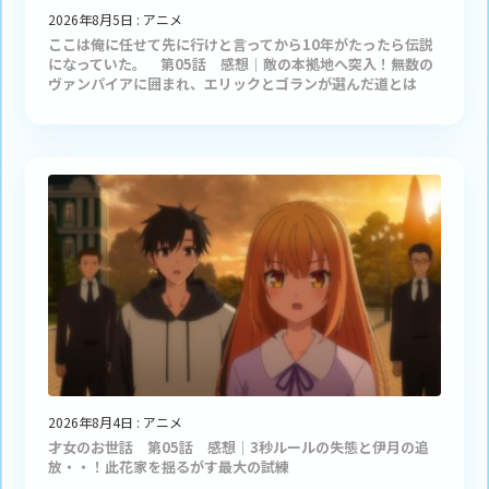
2026年8月5日
:
アニメ
ここは俺に任せて先に行けと言ってから10年がたったら伝説
になっていた。 第05話 感想｜敵の本拠地へ突入！無数の
ヴァンパイアに囲まれ、エリックとゴランが選んだ道とは
2026年8月4日
:
アニメ
才女のお世話 第05話 感想｜3秒ルールの失態と伊月の追
放・・！此花家を揺るがす最大の試練