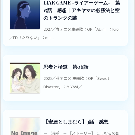
LIAR GAME -ライアーゲーム- 第
15話 感想｜アキヤマの必勝法と空
のトランクの謎
2027／春アニメ主題歌：OP「All in」：Kroi
／ED「たりない」：mu ...
忍者と極道 第06話
2025／秋アニメ 主題歌：OP「Sweet
Disaster」：MIYAVI／ ...
【安達としまむら】3話 感想
－ 消耗 － 【ストーリー】 しまむらの部