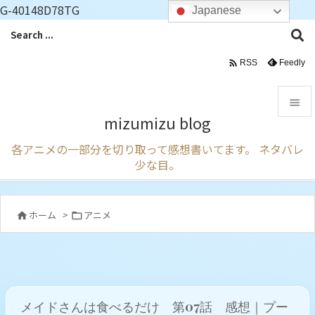
G-40148D78TG
Japanese

Feedly
RSS

mizumizu blog

各アニメの一部分を切り取って感想書いてます。 ネタバレ
メニュ
少な目。

サイド

ホーム
>
アニメ


前へ

次へ

メイドさんは食べるだけ 第07話 感想｜プー
検索