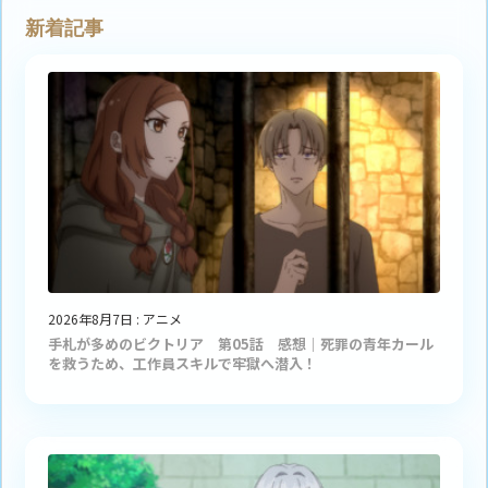
新着記事
2026年8月7日
:
アニメ
手札が多めのビクトリア 第05話 感想｜死罪の青年カール
を救うため、工作員スキルで牢獄へ潜入！