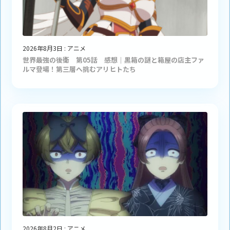
2026年8月3日
:
アニメ
世界最強の後衛 第05話 感想｜黒箱の謎と箱屋の店主ファ
ルマ登場！第三層へ挑むアリヒトたち
2026年8月2日
:
アニメ