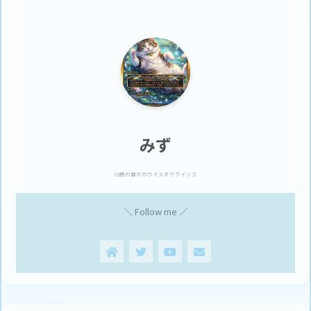
みず
23歳の猫がカワイスギクライシス
＼ Follow me ／