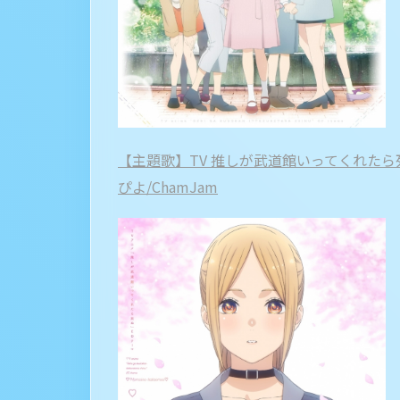
【主題歌】TV 推しが武道館いってくれたら死ぬ 
ぴよ/ChamJam