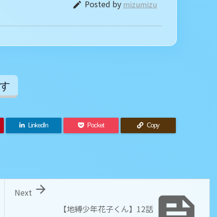
Posted by
mizumizu

す
LinkedIn
Pocket
Copy

Next

【地縛少年花子くん】12話