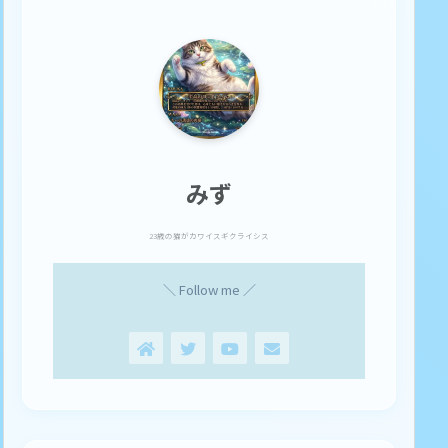
みず
23歳の猫がカワイスギクライシス
＼ Follow me ／