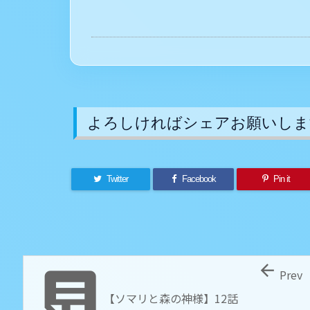
よろしければシェアお願いしま
Twitter
Facebook
Pin it


Prev
【ソマリと森の神様】12話