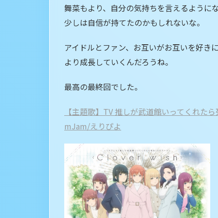
舞菜もより、自分の気持ちを言えるように
少しは自信が持てたのかもしれないな。
アイドルとファン、お互いがお互いを好き
より成長していくんだろうね。
最高の最終回でした。
【主題歌】TV 推しが武道館いってくれたら死ぬ O
mJam/えりぴよ