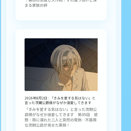
まる家族の絆
2026年8月2日
:
「きみを愛する気はない」と
言った次期公爵様がなぜか溺愛してきます
「きみを愛する気はない」と言った次期公
爵様がなぜか溺愛してきます 第05話 感
想｜雨に濡れた二人と突然の発熱…不器用
な次期公爵が見せた素顔！