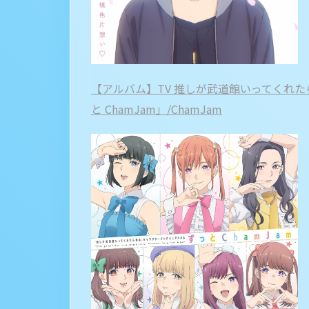
【アルバム】TV 推しが武道館いってくれ
と ChamJam」/ChamJam