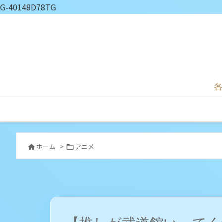
G-40148D78TG
各
ホーム
>
アニメ

