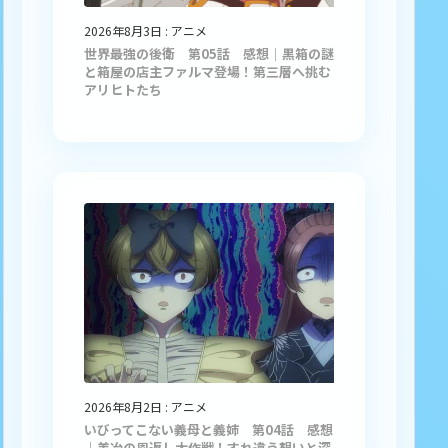
2026年8月3日
:
アニメ
世界最強の後衛 第05話 感想｜黒箱の謎
と箱屋の店主ファルマ登場！第三層へ挑む
アリヒトたち
2026年8月2日
:
アニメ
いびってこない義母と義姉 第04話 感想
｜美冶の恩返し大作戦！すれ違う想いと深