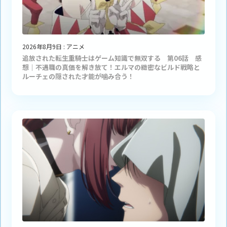
2026年8月9日
:
アニメ
追放された転生重騎士はゲーム知識で無双する 第06話 感
想｜不遇職の真価を解き放て！エルマの緻密なビルド戦略と
ルーチェの隠された才能が噛み合う！