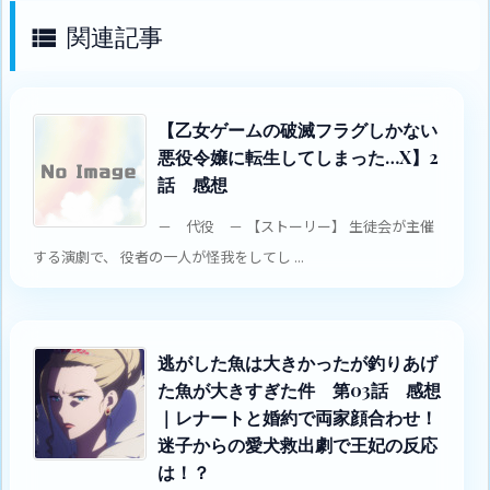
関連記事

【乙女ゲームの破滅フラグしかない
悪役令嬢に転生してしまった…X】2
話 感想
－ 代役 － 【ストーリー】 生徒会が主催
する演劇で、 役者の一人が怪我をしてし ...
逃がした魚は大きかったが釣りあげ
た魚が大きすぎた件 第03話 感想
｜レナートと婚約で両家顔合わせ！
迷子からの愛犬救出劇で王妃の反応
は！？