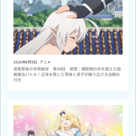
2026年8月9日
:
アニメ
落第賢者の学院無双 第06話 感想｜模範戦の枠を超えた超
絶魔法バトル！正体を隠した賢者と弟子が繰り広げる決戦の
行方