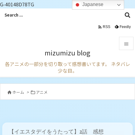
G-40148D78TG
Japanese

Feedly
RSS

mizumizu blog

各アニメの一部分を切り取って感想書いてます。 ネタバレ
メニュ
少な目。

サイド

ホーム
>
アニメ


前へ

次へ

【イエスタデイをうたって】2話 感想
検索