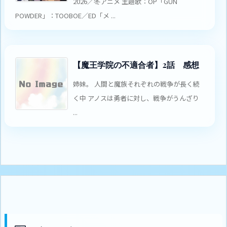
2026／冬アニメ 主題歌：OP「GUN
POWDER」：TOOBOE／ED「メ ...
【魔王学院の不適合者】2話 感想
姉妹。 人間と魔族それぞれの戦争が長く続
く中 アノスは勇者に対し、戦争がうんざり
...