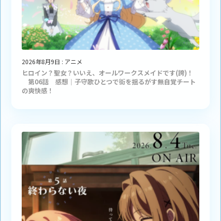
2026年8月9日
:
アニメ
ヒロイン？聖女？いいえ、オールワークスメイドです(誇)！
第06話 感想｜子守歌ひとつで街を揺るがす無自覚チート
の爽快感！