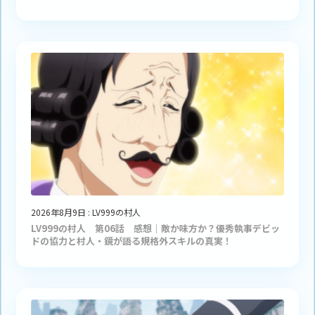
2026年8月9日
:
LV999の村人
LV999の村人 第06話 感想｜敵か味方か？優秀執事デビッ
ドの協力と村人・鏡が語る規格外スキルの真実！