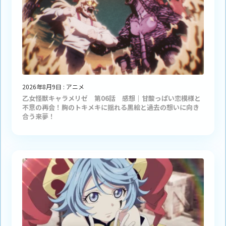
2026年8月9日
:
アニメ
乙女怪獣キャラメリゼ 第06話 感想｜甘酸っぱい恋模様と
不意の再会！胸のトキメキに揺れる黒絵と過去の想いに向き
合う来夢！