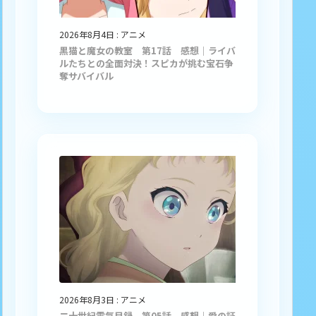
2026年8月4日
:
アニメ
黒猫と魔女の教室 第17話 感想｜ライバ
ルたちとの全面対決！スピカが挑む宝石争
奪サバイバル
2026年8月3日
:
アニメ
二十世紀電氣目録 第05話 感想｜愛の証