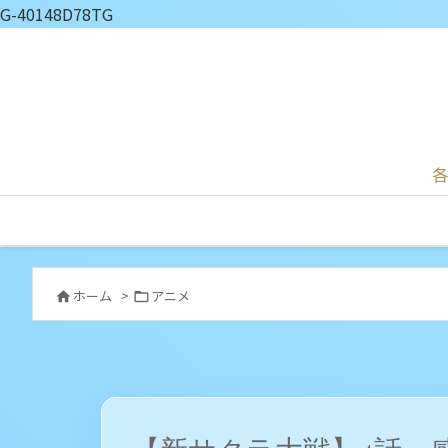
G-40148D78TG
各
ホーム
>
アニメ

