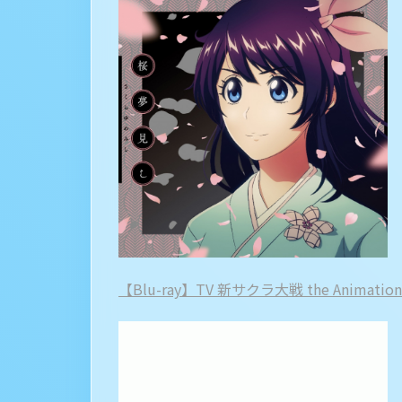
【Blu-ray】TV 新サクラ大戦 the Animati