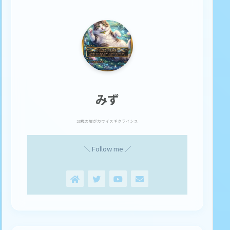
みず
23歳の猫がカワイスギクライシス
＼ Follow me ／