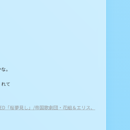
かな。
くれて
ion ED「桜夢見し」/帝国歌劇団・花組＆エリス、