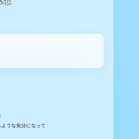
感想
で
るような気分になって