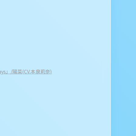
ays」/陽菜(CV.本泉莉奈)