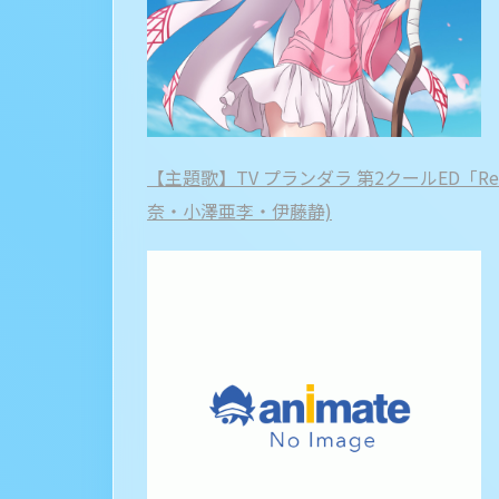
【主題歌】TV プランダラ 第2クールED「Reas
奈・小澤亜李・伊藤静)