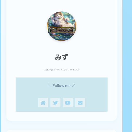
みず
23歳の猫がカワイスギクライシス
＼ Follow me ／