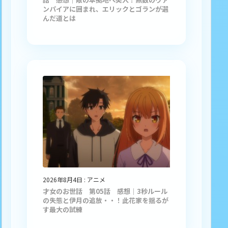
ンパイアに囲まれ、エリックとゴランが選
んだ道とは
2026年8月4日
:
アニメ
才女のお世話 第05話 感想｜3秒ルール
の失態と伊月の追放・・！此花家を揺るが
す最大の試練