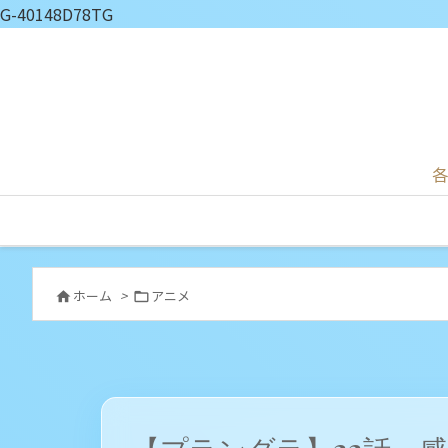
G-40148D78TG
各
ホーム
>
アニメ

