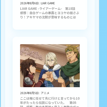
2026年8月6日
:
LIAR GAME
LIAR GAME -ライアーゲーム- 第18話
感想｜自白ゲームの暴露とヨコヤの揺さぶ
り！アキヤマの沈黙が意味するものとは
2026年8月5日
:
アニメ
ここは俺に任せて先に行けと言ってから10
年がたったら伝説になっていた。 第05
話 感想｜敵の本拠地へ突入！無数のヴァ