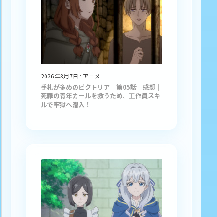
2026年8月7日
:
アニメ
手札が多めのビクトリア 第05話 感想｜
死罪の青年カールを救うため、工作員スキ
ルで牢獄へ潜入！