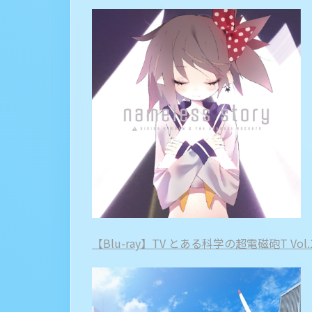
【Blu-ray】TV とある科学の超電磁砲T Vol