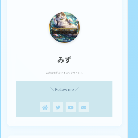
みず
23歳の猫がカワイスギクライシス
＼ Follow me ／