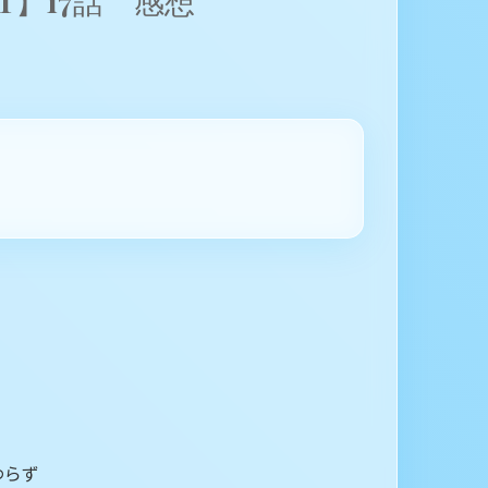
】17話 感想
。
わらず