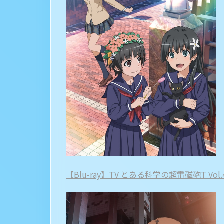
【Blu-ray】TV とある科学の超電磁砲T Vol