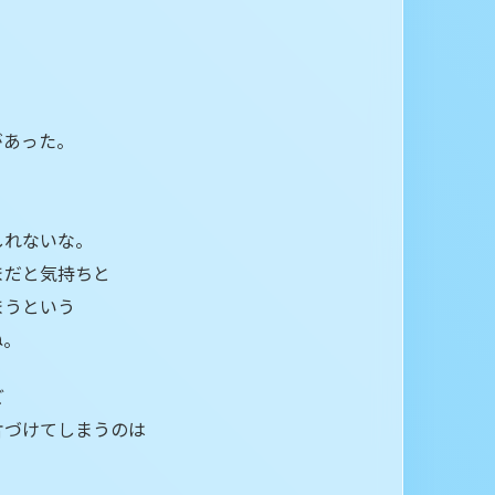
があった。
しれないな。
まだと気持ちと
まうという
ね。
ど
片づけてしまうのは