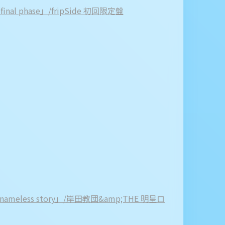
 phase」/fripSide 初回限定盤
eless story」/岸田教団&amp;THE 明星ロ