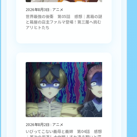
2026年8月3日
:
アニメ
世界最強の後衛 第05話 感想｜黒箱の謎
と箱屋の店主ファルマ登場！第三層へ挑む
アリヒトたち
2026年8月2日
:
アニメ
いびってこない義母と義姉 第04話 感想
｜美冶の恩返し大作戦！すれ違う想いと深