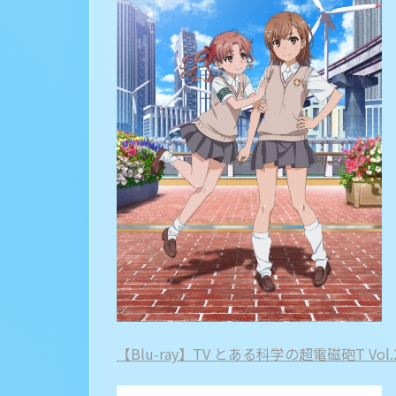
【Blu-ray】TV とある科学の超電磁砲T Vol