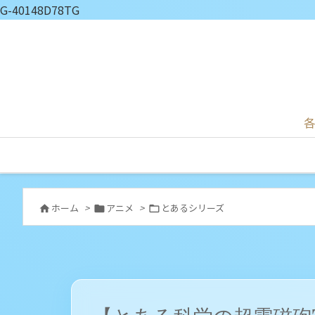
G-40148D78TG
各
ホーム
>
アニメ
>
とあるシリーズ


