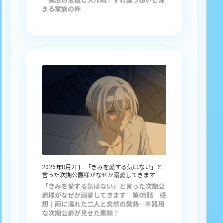
まる家族の絆
2026年8月2日
:
「きみを愛する気はない」と
言った次期公爵様がなぜか溺愛してきます
「きみを愛する気はない」と言った次期公
爵様がなぜか溺愛してきます 第05話 感
想｜雨に濡れた二人と突然の発熱…不器用
な次期公爵が見せた素顔！