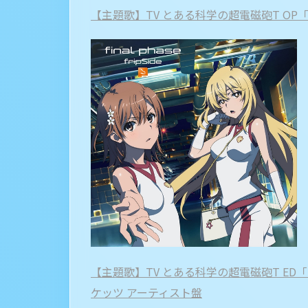
【主題歌】TV とある科学の超電磁砲T OP「final
【主題歌】TV とある科学の超電磁砲T ED「nam
ケッツ アーティスト盤