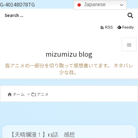
G-40148D78TG
Japanese

Feedly
RSS

mizumizu blog

各アニメの一部分を切り取って感想書いてます。 ネタバレ
メニュ
少な目。

サイド

ホーム
>
アニメ


前へ

次へ

【天晴爛漫！】13話 感想
検索