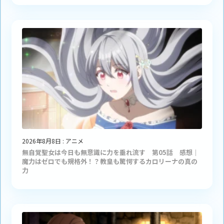
2026年8月8日
:
アニメ
無自覚聖女は今日も無意識に力を垂れ流す 第05話 感想｜
魔力はゼロでも規格外！？教皇も驚愕するカロリーナの真の
力