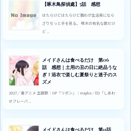
【啄木鳥探偵處】5話 感想
はたらけどはたらけど猶わが生活楽になら
ざりぢっと手を見る。 啄木の有名な歌だけ
ど ...
メイドさんは食べるだけ 第06
話 感想｜土用の丑の日に絶品うな
ぎ！浴衣で楽しむ夏祭りと迷子のス
ズメ
2027／春アニメ 主題歌：OP「リボン」：majiko／ED「しあわ
せフレーバ ...
メイドさんは食べるだけ 第11話