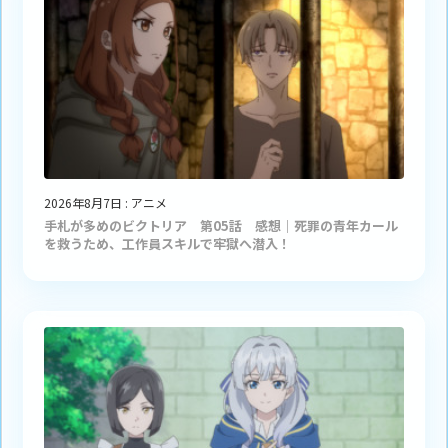
2026年8月7日
:
アニメ
手札が多めのビクトリア 第05話 感想｜死罪の青年カール
を救うため、工作員スキルで牢獄へ潜入！