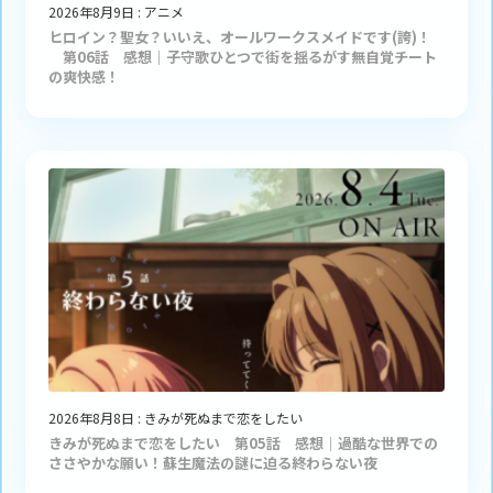
2026年8月9日
:
アニメ
ヒロイン？聖女？いいえ、オールワークスメイドです(誇)！
第06話 感想｜子守歌ひとつで街を揺るがす無自覚チート
の爽快感！
2026年8月8日
:
きみが死ぬまで恋をしたい
きみが死ぬまで恋をしたい 第05話 感想｜過酷な世界での
ささやかな願い！蘇生魔法の謎に迫る終わらない夜