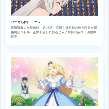
2026年8月9日
:
アニメ
落第賢者の学院無双 第06話 感想｜模範戦の枠を超えた超
絶魔法バトル！正体を隠した賢者と弟子が繰り広げる決戦の
行方