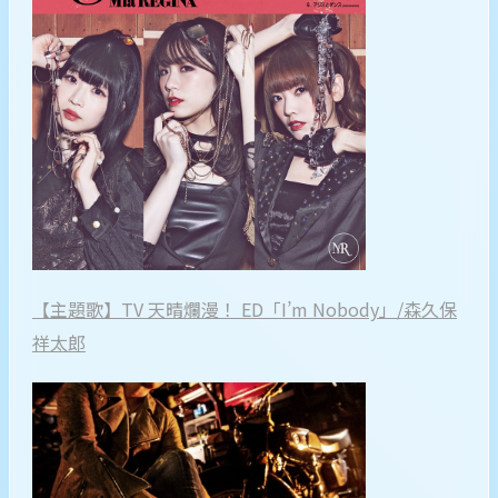
【主題歌】TV 天晴爛漫！ ED「I’m Nobody」/森久保
祥太郎