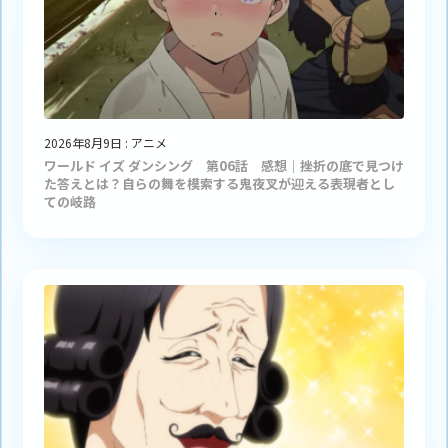
2026年8月9日
:
アニメ
ワールド イズ ダンシング 第06話 感想｜挫折の底で見つけ
た答えとは？自らの舞を模索する鬼夜叉が迎える表現者とし
ての岐路