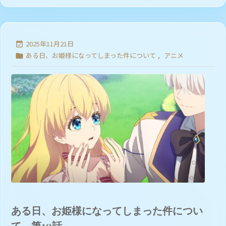
2025年11月21日

ある日、お姫様になってしまった件について
,
アニメ

ある日、お姫様になってしまった件につい
て 第10話