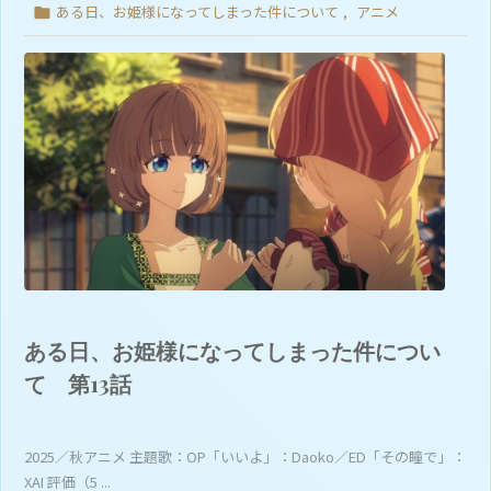
ある日、お姫様になってしまった件について
,
アニメ

ある日、お姫様になってしまった件につい
て 第13話
2025／秋アニメ 主題歌：OP「いいよ」：Daoko／ED「その瞳で」：
XAI 評価（5 ...