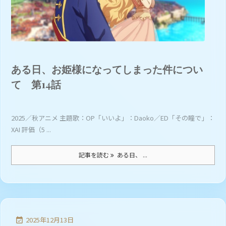
ある日、お姫様になってしまった件につい
て 第14話
2025／秋アニメ 主題歌：OP「いいよ」：Daoko／ED「その瞳で」：
XAI 評価（5 ...
記事を読む
ある日、 ...
2025年12月13日
