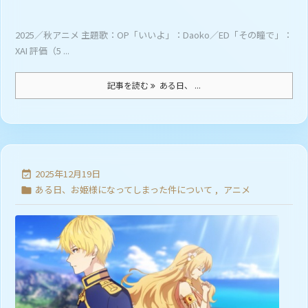
2025／秋アニメ 主題歌：OP「いいよ」：Daoko／ED「その瞳で」：
XAI 評価（5 ...
記事を読む
ある日、 ...
2025年12月19日

ある日、お姫様になってしまった件について
,
アニメ
