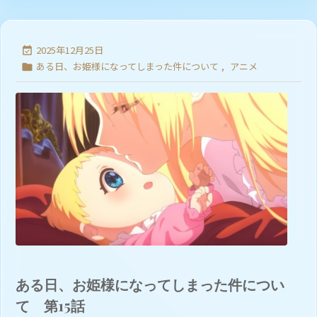
2025年12月25日

ある日、お姫様になってしまった件について
,
アニメ

ある日、お姫様になってしまった件につい
て 第15話