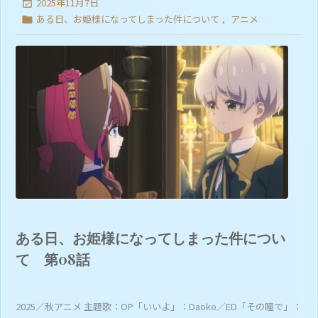
2025年11月7日

ある日、お姫様になってしまった件について
,
アニメ

ある日、お姫様になってしまった件につい
て 第08話
2025／秋アニメ 主題歌：OP「いいよ」：Daoko／ED「その瞳で」：