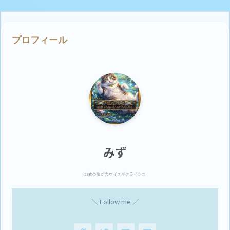
プロフィール
みず
23歳の猫がカワイスギクライシス
＼ Follow me ／