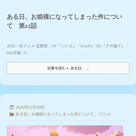
ある日、お姫様になってしまった件につい
て 第12話
2025／秋アニメ 主題歌：OP「いいよ」：Daoko／ED「その瞳で」：
XAI 評価（5 ...
記事を読む
ある日、 ...
2025年11月29日

ある日、お姫様になってしまった件について
,
アニメ
