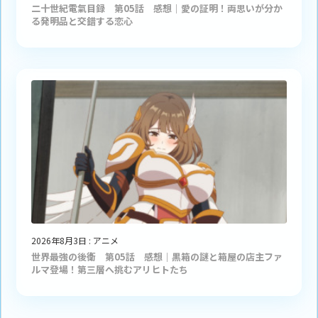
二十世紀電氣目録 第05話 感想｜愛の証明！両思いが分か
る発明品と交錯する恋心
2026年8月3日
:
アニメ
世界最強の後衛 第05話 感想｜黒箱の謎と箱屋の店主ファ
ルマ登場！第三層へ挑むアリヒトたち