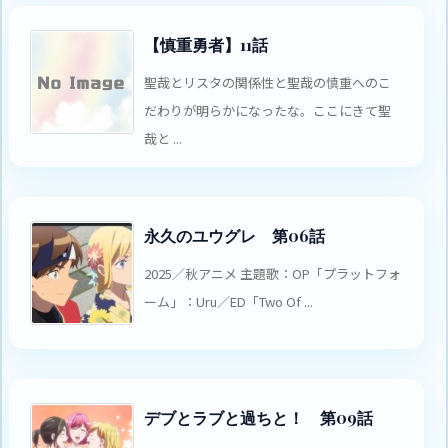
【慎重勇者】11話
聖哉とリスタの関係性と聖哉の慎重へのこ
だわりが明らかになったな。ここにきて聖
哉と ...
永久のユウグレ 第06話
2025／秋アニメ 主題歌：OP「プラットフォ
ーム」：Uru／ED「Two Of ...
デブとラブと過ちと！ 第09話