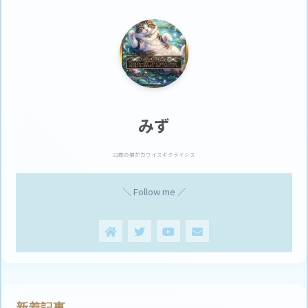
みず
23歳の猫がカワイスギクライシス
＼ Follow me ／
新着記事