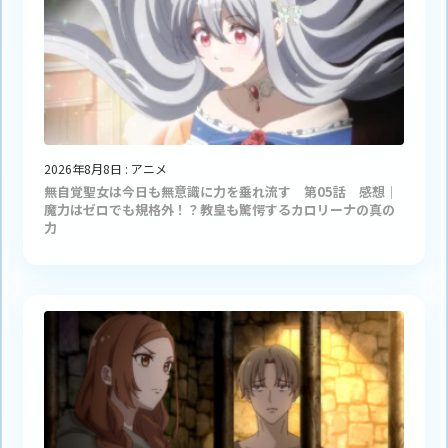
2026年8月8日
:
アニメ
無自覚聖女は今日も無意識に力を垂れ流す 第05話 感想｜
魔力はゼロでも規格外！？教皇も驚愕するカロリーナの真の
力