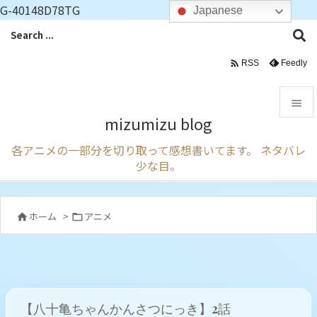
G-40148D78TG
Japanese

Feedly
RSS

mizumizu blog

各アニメの一部分を切り取って感想書いてます。 ネタバレ
メニュ
少な目。

サイド

ホーム
>
アニメ


前へ

次へ

【八十亀ちゃんかんさつにっき】2話
検索