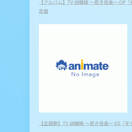
【アルバム】TV 胡蝶綺 ～若き信長～ OP「疾走」
定盤
【主題歌】TV 胡蝶綺 ～若き信長～ ED「牙と翼