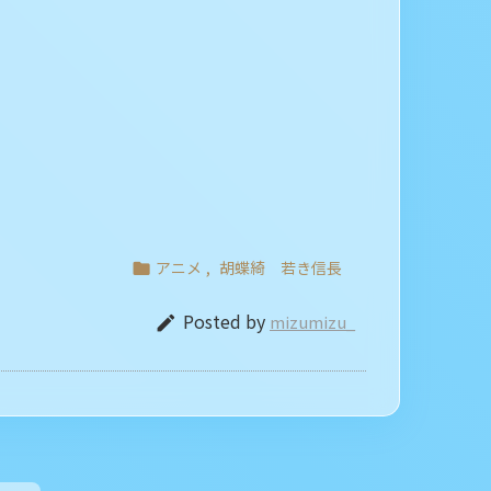
アニメ
,
胡蝶綺 若き信長

Posted by
mizumizu_
