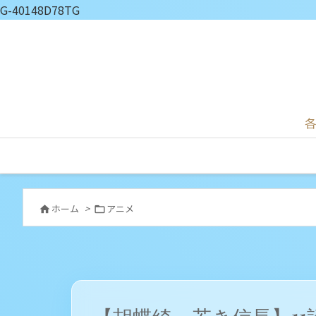
G-40148D78TG
各
ホーム
>
アニメ

