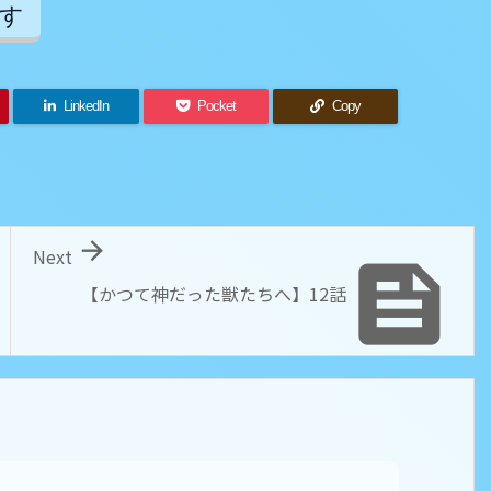
す
LinkedIn
Pocket
Copy

Next

【かつて神だった獣たちへ】12話