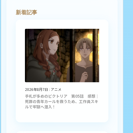
新着記事
2026年8月7日
:
アニメ
手札が多めのビクトリア 第05話 感想｜
死罪の青年カールを救うため、工作員スキ
ルで牢獄へ潜入！