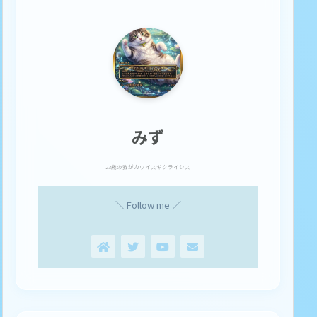
みず
23歳の猫がカワイスギクライシス
＼ Follow me ／