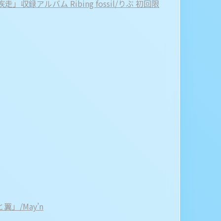
収録アルバム Ribing fossil/りぶ 初回限
」/May’n