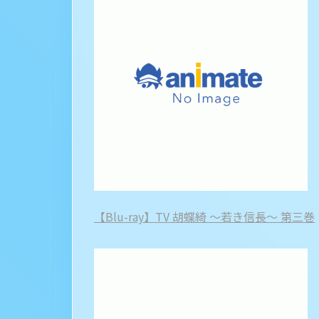
【Blu-ray】TV 胡蝶綺 ～若き信長～ 第三巻