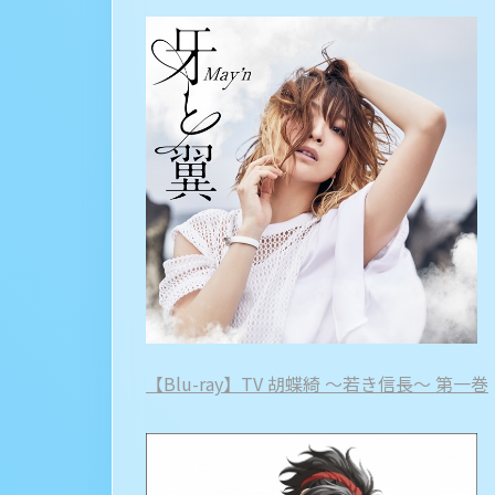
【Blu-ray】TV 胡蝶綺 ～若き信長～ 第一巻