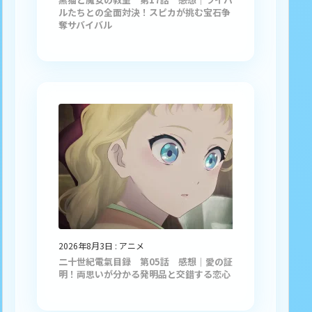
ルたちとの全面対決！スピカが挑む宝石争
奪サバイバル
2026年8月3日
:
アニメ
二十世紀電氣目録 第05話 感想｜愛の証
明！両思いが分かる発明品と交錯する恋心