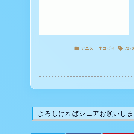
アニメ
,
ネコぱら
20


よろしければシェアお願いしま