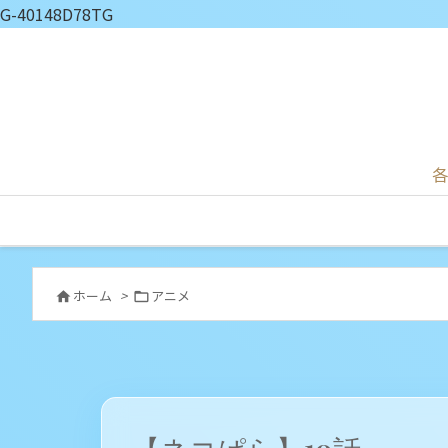
G-40148D78TG
各
ホーム
>
アニメ

