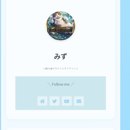
みず
23歳の猫がカワイスギクライシス
＼ Follow me ／