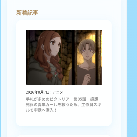
新着記事
2026年8月7日
:
アニメ
手札が多めのビクトリア 第05話 感想｜
死罪の青年カールを救うため、工作員スキ
ルで牢獄へ潜入！