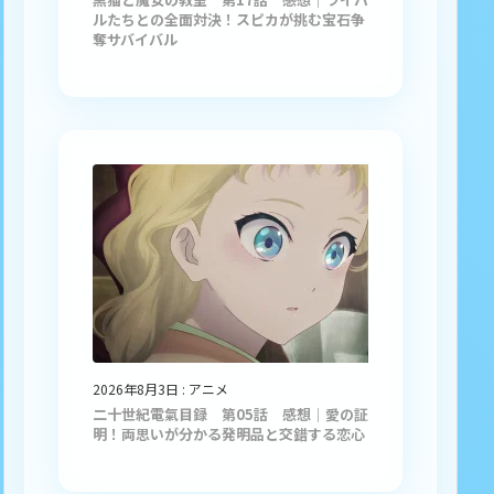
ルたちとの全面対決！スピカが挑む宝石争
奪サバイバル
2026年8月3日
:
アニメ
二十世紀電氣目録 第05話 感想｜愛の証
明！両思いが分かる発明品と交錯する恋心