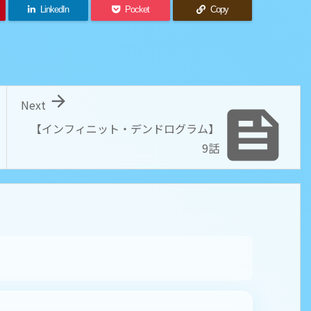
LinkedIn
Pocket
Copy

Next

【インフィニット・デンドログラム】
9話