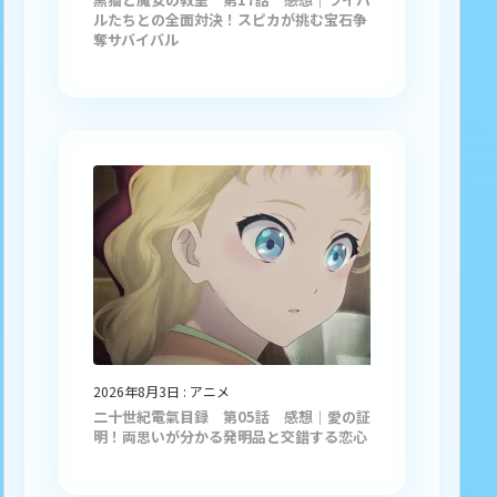
ルたちとの全面対決！スピカが挑む宝石争
奪サバイバル
2026年8月3日
:
アニメ
二十世紀電氣目録 第05話 感想｜愛の証
明！両思いが分かる発明品と交錯する恋心