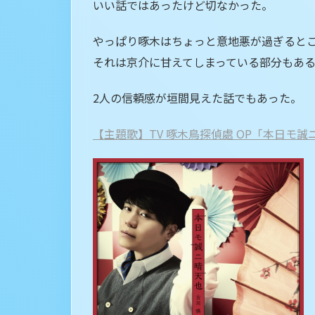
いい話ではあったけど切なかった。
やっぱり啄木はちょっと意地悪が過ぎると
それは京介に甘えてしまっている部分もあ
2人の信頼感が垣間見えた話でもあった。
【主題歌】TV 啄木鳥探偵處 OP「本日モ誠