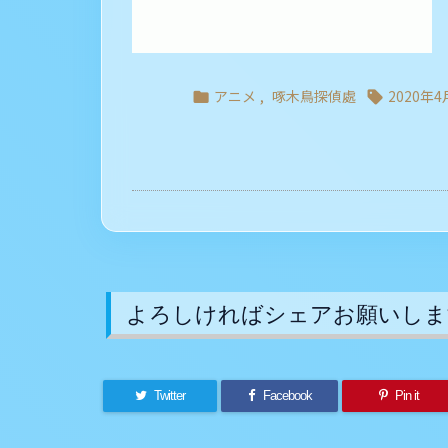
アニメ
,
啄木鳥探偵處
2020年


よろしければシェアお願いしま
Twitter
Facebook
Pin it