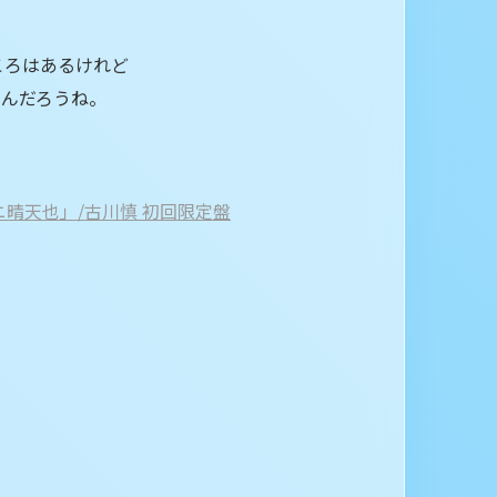
ころはあるけれど
るんだろうね。
ニ晴天也」/古川慎 初回限定盤