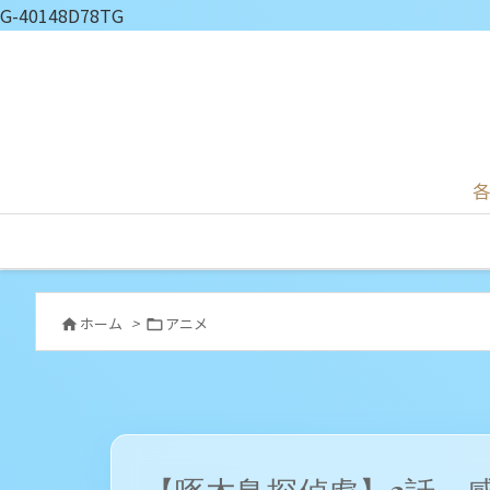
G-40148D78TG
各
ホーム
>
アニメ

