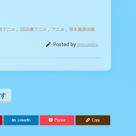
4月アニメ
,
2020春アニメ
,
アニメ
,
啄木鳥探偵處
Posted by
mizumizu

す
LinkedIn
Pocket
Copy