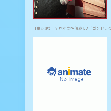
【主題歌】TV 啄木鳥探偵處 ED「ゴンドラの唄