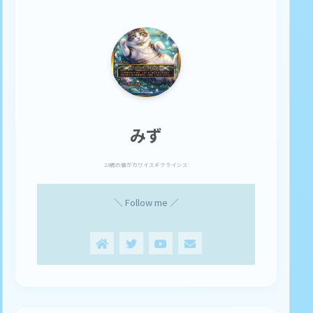
みず
23歳の猫がカワイスギクライシス
＼ Follow me ／