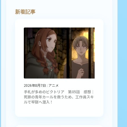
新着記事
2026年8月7日
:
アニメ
手札が多めのビクトリア 第05話 感想｜
死罪の青年カールを救うため、工作員スキ
ルで牢獄へ潜入！