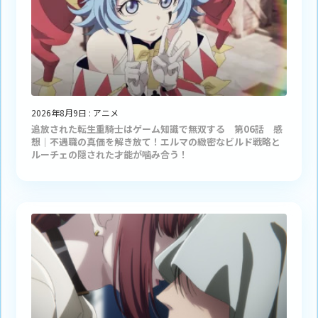
2026年8月9日
:
アニメ
追放された転生重騎士はゲーム知識で無双する 第06話 感
想｜不遇職の真価を解き放て！エルマの緻密なビルド戦略と
ルーチェの隠された才能が噛み合う！