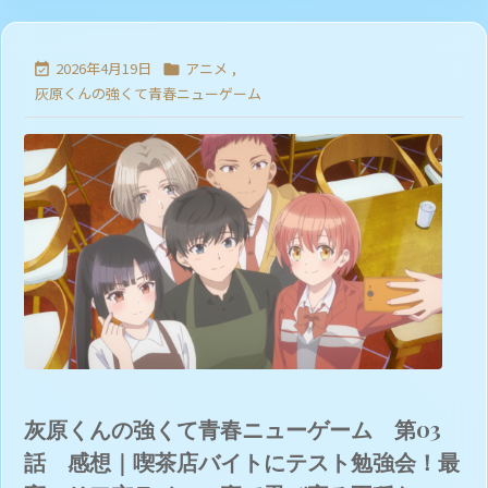
2026年4月19日
アニメ
,


灰原くんの強くて青春ニューゲーム
灰原くんの強くて青春ニューゲーム 第03
話 感想｜喫茶店バイトにテスト勉強会！最