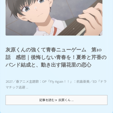
灰原くんの強くて青春ニューゲーム 第10
話 感想｜後悔しない青春を！夏希と芹香の
バンド結成と、動き出す陽花里の恋心
2027／春アニメ主題歌：OP「Fly Again！！」：前島亜美／ED「ドラ
マチック逃避 ...
記事を読む
灰原くん ...