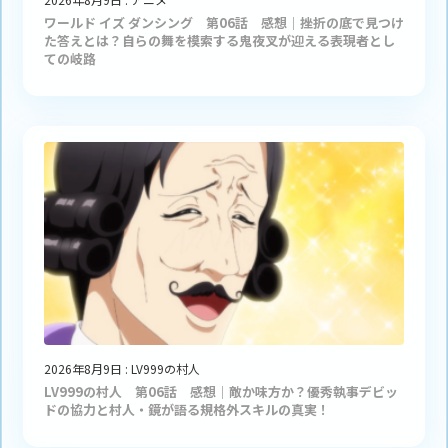
ワールド イズ ダンシング 第06話 感想｜挫折の底で見つけ
た答えとは？自らの舞を模索する鬼夜叉が迎える表現者とし
ての岐路
2026年8月9日
:
LV999の村人
LV999の村人 第06話 感想｜敵か味方か？優秀執事デビッ
ドの協力と村人・鏡が語る規格外スキルの真実！