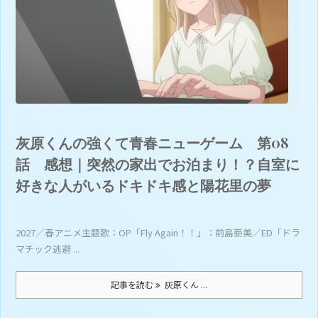
灰原くんの強くて青春ニューゲーム 第08
話 感想｜突然の家出でお泊まり！？自室に
好きな人がいるドキドキ感と陽花里の夢
2027／春アニメ主題歌：OP「Fly Again！！」：前島亜美／ED「ドラ
マチック逃避 ...
記事を読む
灰原くん ...