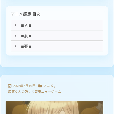
アニメ感想 目次
■Ａ■
■あ■
■亜■
2026年6月19日
アニメ
,


灰原くんの強くて青春ニューゲーム