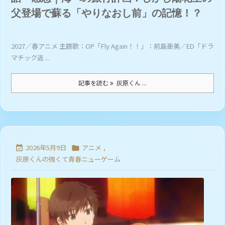
父登場で蘇る「やりなおし前」の記憶！？
2027／春アニメ 主題歌：OP「Fly Again！！」：前島亜美／ED「ドラ
マチック逃 ...
記事を読む
灰原くん ...
2026年5月9日
アニメ
,


灰原くんの強くて青春ニューゲーム