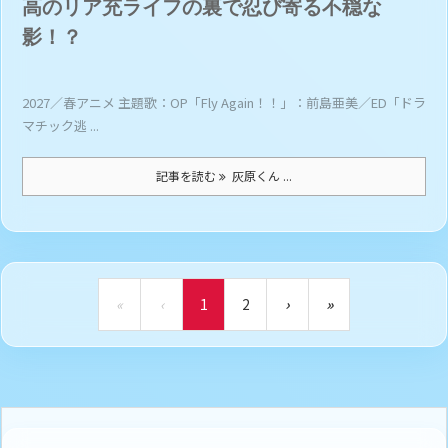
高のリア充ライフの裏で忍び寄る不穏な
影！？
2027／春アニメ 主題歌：OP「Fly Again！！」：前島亜美／ED「ドラ
マチック逃 ...
記事を読む
灰原くん ...
«
‹
1
2
›
»