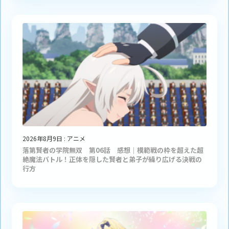
2026年8月9日
:
アニメ
落第賢者の学院無双 第06話 感想｜模範戦の枠を超えた超
絶魔法バトル！正体を隠した賢者と弟子が繰り広げる決戦の
行方