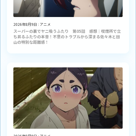
2026年8月9日
:
アニメ
スーパーの裏でヤニ吸うふたり 第05話 感想｜喫煙所で立
ち昇るふたりの本音！不意のトラブルから深まる佐々木と田
山の特別な距離感！
2026年8月9日
:
アニメ