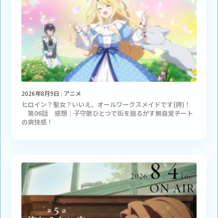
2026年8月9日
:
アニメ
ヒロイン？聖女？いいえ、オールワークスメイドです(誇)！
第06話 感想｜子守歌ひとつで街を揺るがす無自覚チート
の爽快感！