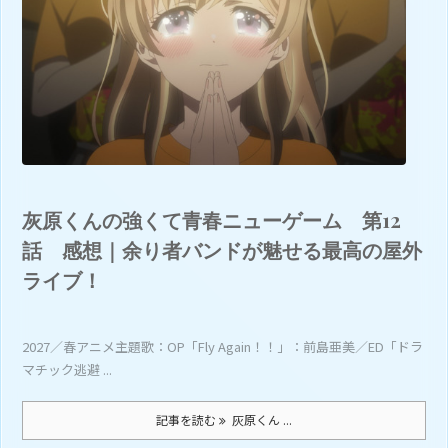
灰原くんの強くて青春ニューゲーム 第12
話 感想｜余り者バンドが魅せる最高の屋外
ライブ！
2027／春アニメ主題歌：OP「Fly Again！！」：前島亜美／ED「ドラ
マチック逃避 ...
記事を読む
灰原くん ...