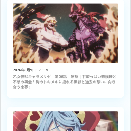
2026年8月9日
:
アニメ
乙女怪獣キャラメリゼ 第06話 感想｜甘酸っぱい恋模様と
不意の再会！胸のトキメキに揺れる黒絵と過去の想いに向き
合う来夢！