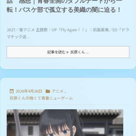
話 感想｜青春全開のダブルデートから一
転！バスケ部で孤立する美織の闇に迫る！
2027／春アニメ 主題歌：OP「Fly Again！！」：前島亜美／ED「ドラ
マチック逃 ...
記事を読む
灰原くん ...
2026年4月26日
アニメ
,


灰原くんの強くて青春ニューゲーム