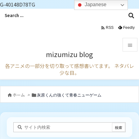
G-40148D78TG
Japanese

Feedly
RSS

mizumizu blog

各アニメの一部分を切り取って感想書いてます。 ネタバレ
メニュ
少な目。

サイド

ホーム
>
灰原くんの強くて青春ニューゲーム


前へ

次へ

検索