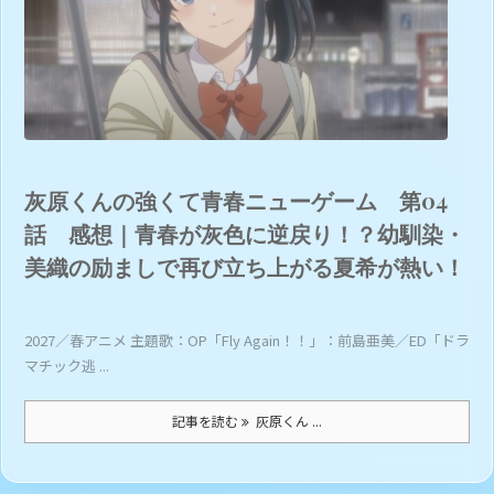
灰原くんの強くて青春ニューゲーム 第04
話 感想｜青春が灰色に逆戻り！？幼馴染・
美織の励ましで再び立ち上がる夏希が熱い！
2027／春アニメ 主題歌：OP「Fly Again！！」：前島亜美／ED「ドラ
マチック逃 ...
記事を読む
灰原くん ...