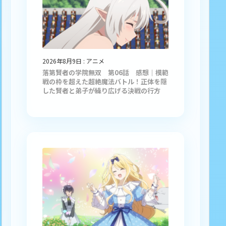
2026年8月9日
:
アニメ
落第賢者の学院無双 第06話 感想｜模範
戦の枠を超えた超絶魔法バトル！正体を隠
した賢者と弟子が繰り広げる決戦の行方