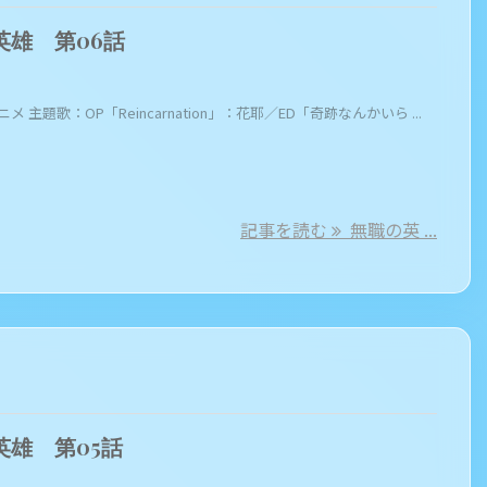
英雄 第06話
ニメ 主題歌：OP「Reincarnation」：花耶／ED「奇跡なんかいら ...
記事を読む
無職の英 ...
英雄 第05話