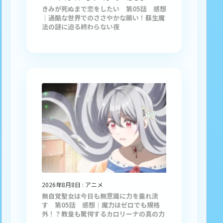
きみが死ぬまで恋をしたい 第05話 感想
｜過酷な世界でのささやかな願い！蘇生魔
法の謎に迫る終わらない夜
2026年8月8日
:
アニメ
無自覚聖女は今日も無意識に力を垂れ流
す 第05話 感想｜魔力はゼロでも規格
外！？教皇も驚愕するカロリーナの真の力