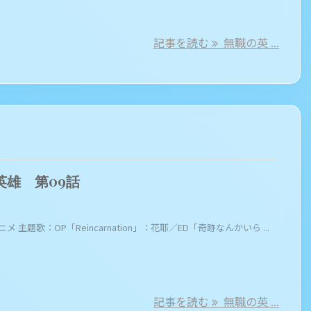
記事を読む
無職の英 ...
英雄 第09話
ニメ 主題歌：OP「Reincarnation」：花耶／ED「奇跡なんかいら ...
記事を読む
無職の英 ...