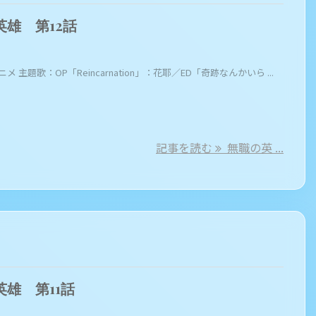
英雄 第12話
ニメ 主題歌：OP「Reincarnation」：花耶／ED「奇跡なんかいら ...
記事を読む
無職の英 ...
英雄 第11話