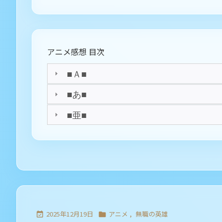
アニメ感想 目次
■Ａ■
■あ■
■亜■
2025年12月19日
アニメ
,
無職の英雄

