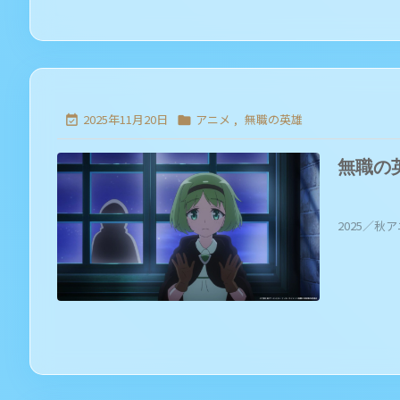
2025年11月20日
アニメ
,
無職の英雄


無職の
2025／秋ア