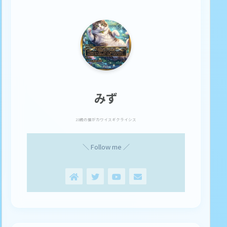
みず
23歳の猫がカワイスギクライシス
＼ Follow me ／