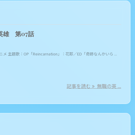
英雄 第07話
ニメ 主題歌：OP「Reincarnation」：花耶／ED「奇跡なんかいら ...
記事を読む
無職の英 ...