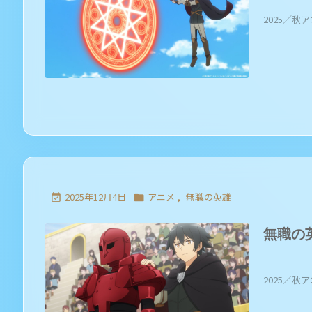
2025／秋ア
2025年12月4日
アニメ
,
無職の英雄


無職の
2025／秋ア