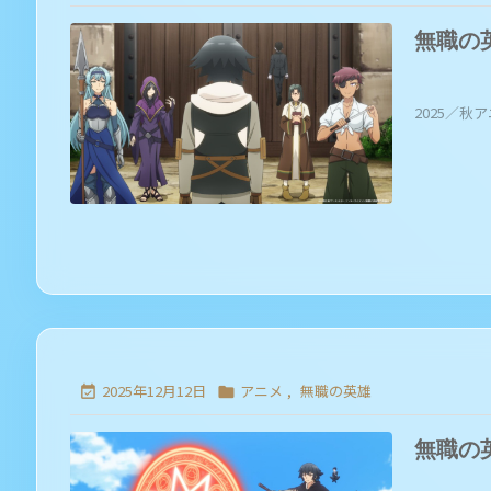
無職の
2025／秋ア
2025年12月12日
アニメ
,
無職の英雄


無職の