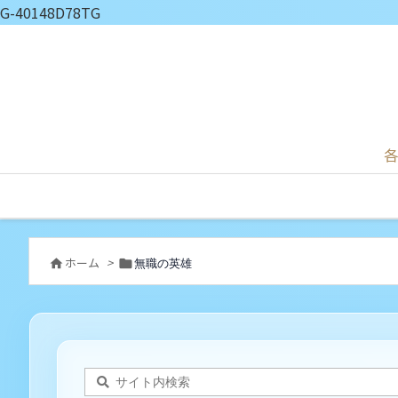
G-40148D78TG
各
ホーム
>
無職の英雄

