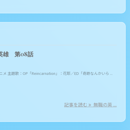
英雄 第08話
ニメ 主題歌：OP「Reincarnation」：花耶／ED「奇跡なんかいら ...
記事を読む
無職の英 ...