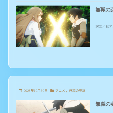
無職の
2025／秋ア
2025年10月30日
アニメ
,
無職の英雄


無職の