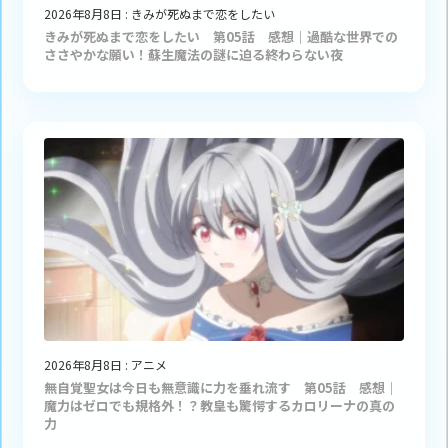
2026年8月8日
:
きみが死ぬまで恋をしたい
きみが死ぬまで恋をしたい 第05話 感想｜過酷な世界での
ささやかな願い！蘇生魔法の謎に迫る終わらない夜
2026年8月8日
:
アニメ
無自覚聖女は今日も無意識に力を垂れ流す 第05話 感想｜
魔力はゼロでも規格外！？教皇も驚愕するカロリーナの真の
力