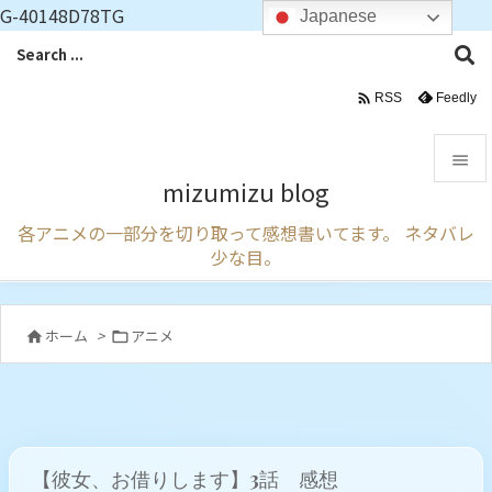
G-40148D78TG
Japanese

Feedly
RSS

mizumizu blog

各アニメの一部分を切り取って感想書いてます。 ネタバレ
メニュ
少な目。

サイド

ホーム
>
アニメ


前へ

次へ

【彼女、お借りします】3話 感想
検索