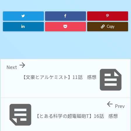
Copy

Next

【文豪とアルケミスト】11話 感想


Prev
【とある科学の超電磁砲T】16話 感想