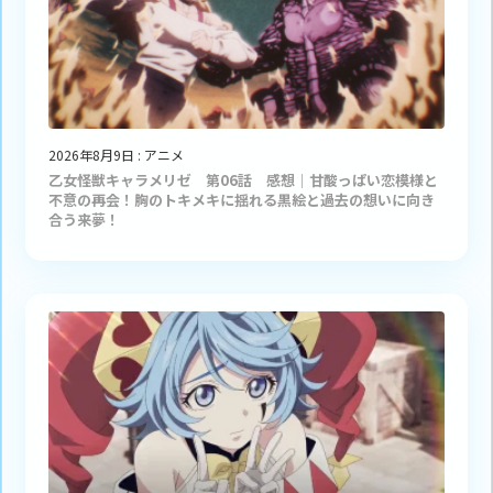
2026年8月9日
:
アニメ
乙女怪獣キャラメリゼ 第06話 感想｜甘酸っぱい恋模様と
不意の再会！胸のトキメキに揺れる黒絵と過去の想いに向き
合う来夢！