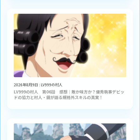
2026年8月9日
:
LV999の村人
LV999の村人 第06話 感想｜敵か味方か？優秀執事デビッ
ドの協力と村人・鏡が語る規格外スキルの真実！