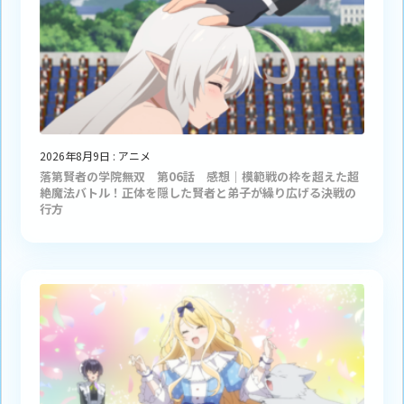
2026年8月9日
:
アニメ
落第賢者の学院無双 第06話 感想｜模範戦の枠を超えた超
絶魔法バトル！正体を隠した賢者と弟子が繰り広げる決戦の
行方