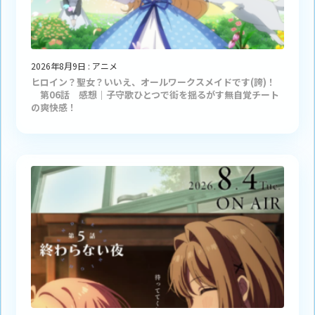
2026年8月9日
:
アニメ
ヒロイン？聖女？いいえ、オールワークスメイドです(誇)！
第06話 感想｜子守歌ひとつで街を揺るがす無自覚チート
の爽快感！