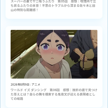
スーパーの裏でヤニ吸うふたり 第05話 感想｜喫煙所で立
ち昇るふたりの本音！不意のトラブルから深まる佐々木と田
山の特別な距離感！
2026年8月9日
:
アニメ
ワールド イズ ダンシング 第06話 感想｜挫折の底で見つけ
た答えとは？自らの舞を模索する鬼夜叉が迎える表現者とし
ての岐路