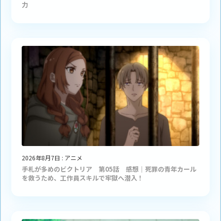
力
2026年8月7日
:
アニメ
手札が多めのビクトリア 第05話 感想｜死罪の青年カール
を救うため、工作員スキルで牢獄へ潜入！