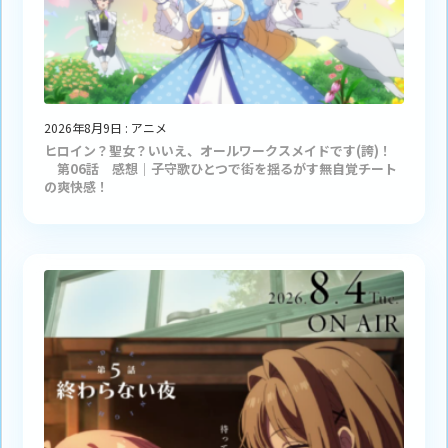
2026年8月9日
:
アニメ
ヒロイン？聖女？いいえ、オールワークスメイドです(誇)！
第06話 感想｜子守歌ひとつで街を揺るがす無自覚チート
の爽快感！