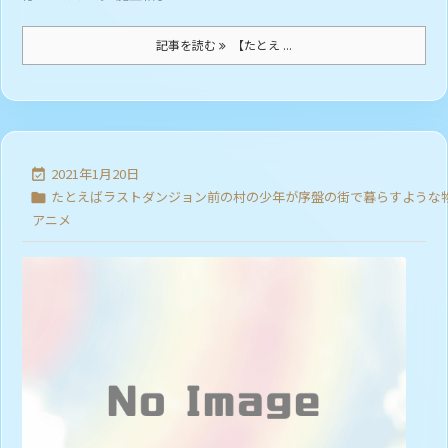
記事を読む
【たとえ ...
2021年1月20日

たとえばラストダンジョン前の村の少年が序盤の街で暮らすような

アニメ