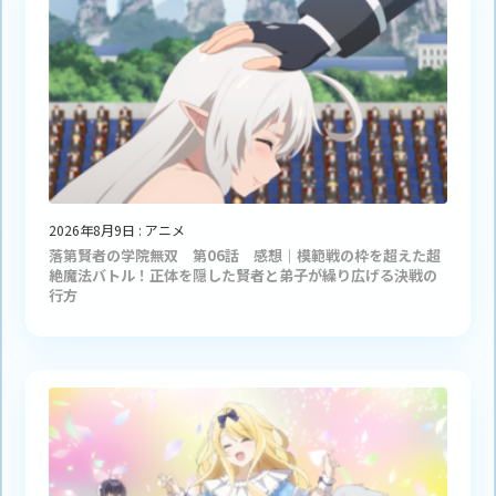
2026年8月9日
:
アニメ
落第賢者の学院無双 第06話 感想｜模範戦の枠を超えた超
絶魔法バトル！正体を隠した賢者と弟子が繰り広げる決戦の
行方