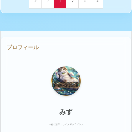
«
‹
1
2
›
»
プロフィール
みず
23歳の猫がカワイスギクライシス