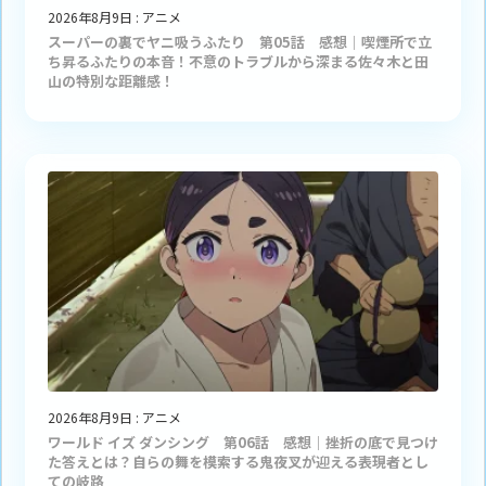
2026年8月9日
:
アニメ
スーパーの裏でヤニ吸うふたり 第05話 感想｜喫煙所で立
ち昇るふたりの本音！不意のトラブルから深まる佐々木と田
山の特別な距離感！
2026年8月9日
:
アニメ
ワールド イズ ダンシング 第06話 感想｜挫折の底で見つけ
た答えとは？自らの舞を模索する鬼夜叉が迎える表現者とし
ての岐路