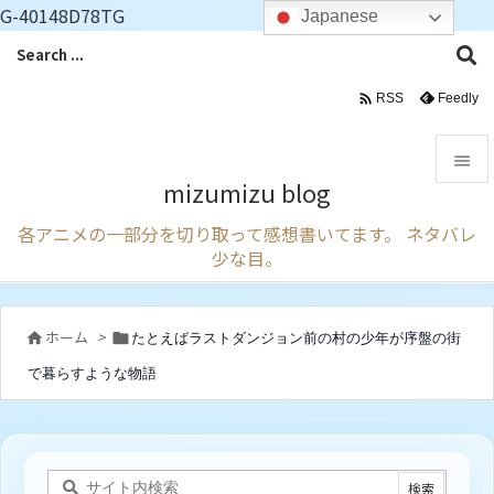
G-40148D78TG
Japanese

Feedly
RSS

mizumizu blog

各アニメの一部分を切り取って感想書いてます。 ネタバレ
メニュ
少な目。

サイド

ホーム
>
たとえばラストダンジョン前の村の少年が序盤の街


前へ
で暮らすような物語

次へ

検索